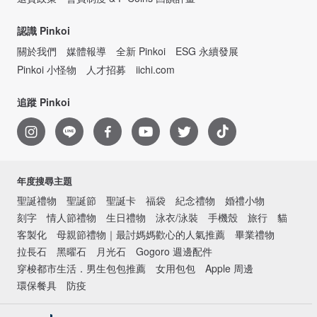
認識 Pinkoi
關於我們
媒體報導
全新 Pinkoi
ESG 永續發展
Pinkoi 小怪物
人才招募
iichi.com
追蹤 Pinkoi
年度搜尋主題
聖誕禮物
聖誕節
聖誕卡
福袋
紀念禮物
婚禮小物
刻字
情人節禮物
生日禮物
泳衣/泳裝
手機殼
旅行
貓
客製化
母親節禮物｜最討媽媽歡心的人氣推薦
畢業禮物
拉長石
黑曜石
月光石
Gogoro 週邊配件
穿梭都市生活．男生包包推薦
女用包包
Apple 周邊
環保餐具
防疫