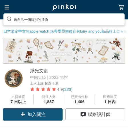
送自己一個特別的禮物
日本鑒定中古包
apple watch 錶帶
墨墨頭後背包
fairy and you
新品牌上架🔥
皮
浮光文創
中國大陸 | 2022 開館
上次上線
超過 1 週
4.9
(323)
出貨速度
關注人數
已賣出件數
回應速度
7 日以上
1,887
1,406
1 日內
加入關注
聯絡設計師