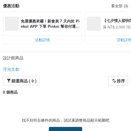
優惠活動
看全部 (3)
【七夕情人節快閃】8
免運優惠來囉！新會員 7 天內於 Pi
用 APP 購買任一
nkoi APP 下單 Pinkoi 幫你付運
滿 NT$ 2,500 現
00 現折 NT$100
費，滿 NT$ 500 最高可折運費 NT
$ 100
活動詳情
活動詳
設計館商品
浮光文創
篩選商品 ( 0 )
排序
0 個商品
找不到符合條件的商品，請試著調整商品顯示範圍吧