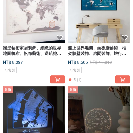
牆壁藝術家居裝飾、細緻的世界
船上世界地圖、面板牆藝術、框
地圖帆布、帆布藝術、送給她的
架牆壁裝飾、房間裝飾、旅行地
禮物
圖
NT$ 8,097
NT$ 8,505
NT$ 17,010
可客製
可客製
5
(1)
5 折
5 折