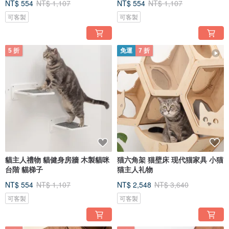
NT$ 554
NT$ 1,107
NT$ 554
NT$ 1,107
可客製
可客製
5 折
免運
7 折
貓主人禮物 貓健身房牆 木製貓咪
猫六角架 猫壁床 现代猫家具 小猫
台階 貓梯子
猫主人礼物
NT$ 554
NT$ 1,107
NT$ 2,548
NT$ 3,640
可客製
可客製