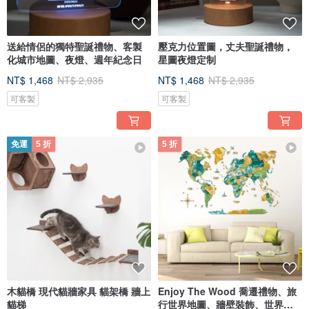
送給情侶的獨特聖誕禮物、客製
壓克力位置圖，丈夫聖誕禮物，
化城市地圖、夜燈、週年紀念日
星圖夜燈定制
NT$ 1,468
NT$ 2,935
NT$ 1,468
NT$ 2,935
可客製
可客製
免運
5 折
5 折
木貓橋 現代貓牆家具 貓架橋 牆上
Enjoy The Wood 喬遷禮物、旅
貓梯
行世界地圖、牆壁裝飾、世界地