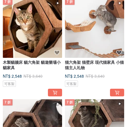
7 折
7 折
木製貓牆床 貓六角架 貓遊樂場小
猫六角架 猫壁床 现代猫家具 小猫
貓家具
猫主人礼物
NT$ 2,548
NT$ 3,640
NT$ 2,548
NT$ 3,640
可客製
可客製
7 折
7 折