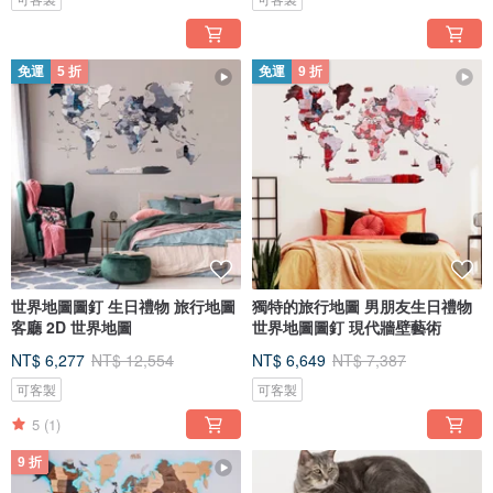
免運
5 折
免運
9 折
世界地圖圖釘 生日禮物 旅行地圖
獨特的旅行地圖 男朋友生日禮物
客廳 2D 世界地圖
世界地圖圖釘 現代牆壁藝術
NT$ 6,277
NT$ 12,554
NT$ 6,649
NT$ 7,387
可客製
可客製
5
(1)
9 折