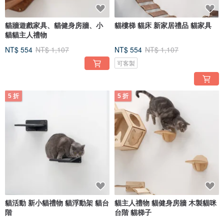
貓牆遊戲家具、貓健身房牆、小
貓樓梯 貓床 新家居禮品 貓家具
貓貓主人禮物
NT$ 554
NT$ 1,107
NT$ 554
NT$ 1,107
可客製
5 折
5 折
貓活動 新小貓禮物 貓浮動架 貓台
貓主人禮物 貓健身房牆 木製貓咪
階
台階 貓梯子