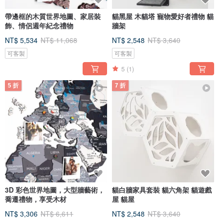
帶邊框的木質世界地圖、家居裝
貓黑屋 木貓塔 寵物愛好者禮物 貓
飾、情侶週年紀念禮物
牆架
NT$ 5,534
NT$ 11,068
NT$ 2,548
NT$ 3,640
可客製
可客製
5
(1)
5 折
7 折
3D 彩色世界地圖，大型牆藝術，
貓白牆家具套裝 貓六角架 貓遊戲
喬遷禮物，享受木材
屋 貓屋
NT$ 3,306
NT$ 6,611
NT$ 2,548
NT$ 3,640