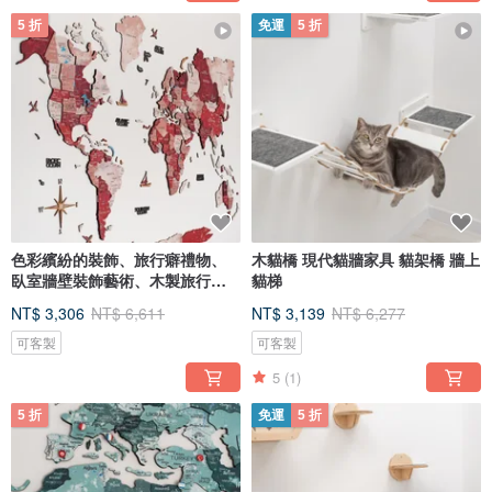
5 折
免運
5 折
色彩繽紛的裝飾、旅行癖禮物、
木貓橋 現代貓牆家具 貓架橋 牆上
臥室牆壁裝飾藝術、木製旅行地
貓梯
圖
NT$ 3,306
NT$ 6,611
NT$ 3,139
NT$ 6,277
可客製
可客製
5
(1)
5 折
免運
5 折