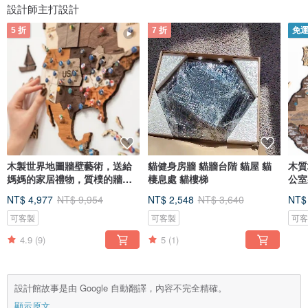
設計師主打設計
5 折
7 折
免
木製世界地圖牆壁藝術，送給
貓健身房牆 貓牆台階 貓屋 貓
木質
媽媽的家居禮物，質樸的牆壁
棲息處 貓樓梯
公室
裝飾，3D 世界地圖
NT$ 4,977
NT$ 9,954
NT$ 2,548
NT$ 3,640
NT$
可客製
可客製
可
4.9
(9)
5
(1)
設計館故事是由 Google 自動翻譯，內容不完全精確。
顯示原文