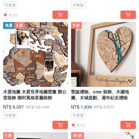
可客製
可客製
5
(1)
免運
5 折
5 折
木質地圖 木質世界地圖壁畫 辦公
聖誕禮物、ome 裝飾、木牆地
室裝飾 鄉村風格客廳裝飾
圖、木城規劃、週年紀念禮物
NT$ 8,097
NT$ 16,193
NT$ 1,839
NT$ 3,677
可客製
可客製
5
(1)
5 折
45 折