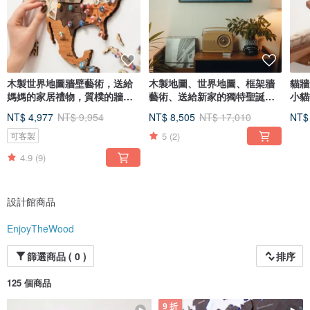
木製世界地圖牆壁藝術，送給
木製地圖、世界地圖、框架牆
貓牆
媽媽的家居禮物，質樸的牆壁
藝術、送給新家的獨特聖誕禮
小貓
裝飾，3D 世界地圖
物
NT$ 4,977
NT$ 9,954
NT$ 8,505
NT$ 17,010
NT$
5
(2)
可客製
4.9
(9)
設計館商品
EnjoyTheWood
篩選商品 ( 0 )
排序
125 個商品
9 折