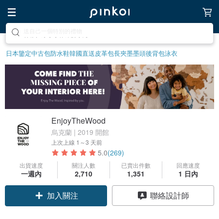
前往打造療癒的放鬆生活
日本鑒定中古包
防水鞋
韓國直送皮革包
長夾
墨墨頭後背包
泳衣
EnjoyTheWood
烏克蘭 | 2019 開館
上次上線
1～3 天前
5.0
(269)
出貨速度
關注人數
已賣出件數
回應速度
一週內
2,710
1,351
1 日內
加入關注
聯絡設計師