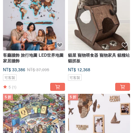
客廳牆飾 旅行地圖 LED世界地圖
貓屋 寵物喂食器 寵物家具 貓糧站
家居牆飾
貓抓板
NT$ 33,386
NT$ 37,095
NT$ 12,368
可客製
可客製
5
(1)
5 折
5 折