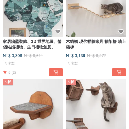
家居牆壁裝飾、3D 世界地圖、情
木貓橋 現代貓牆家具 貓架橋 牆上
侶結婚禮物、生日禮物創意、
貓梯
NT$ 3,306
NT$ 6,611
NT$ 3,139
NT$ 6,277
可客製
可客製
5
(2)
5 折
5 折