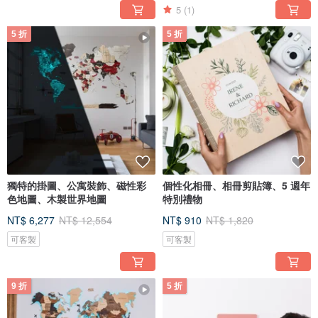
5
(1)
5 折
5 折
獨特的掛圖、公寓裝飾、磁性彩
個性化相冊、相冊剪貼簿、5 週年
色地圖、木製世界地圖
特別禮物
NT$ 6,277
NT$ 12,554
NT$ 910
NT$ 1,820
可客製
可客製
9 折
5 折