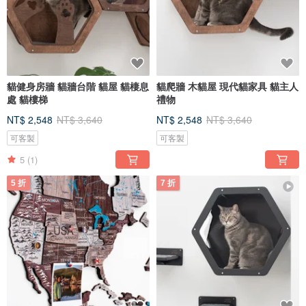
貓健身房牆 貓牆台階 貓屋 貓棲息
貓爬牆 木貓屋 現代貓家具 貓主人
處 貓樓梯
禮物
NT$ 2,548
NT$ 3,640
NT$ 2,548
NT$ 3,640
可客製
可客製
5
(1)
5 折
7 折