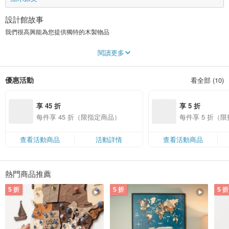
設計館故事
我們很高興能為您提供獨特的木製物品
我們的故事與其他故事一樣都是獨一無二的，但所有這些故事都有一些共同點
閱讀更多
——它們背後都有人，他們想為周圍的每個人帶來一些新的東西。
我們是誰？我們是一對年輕夫婦 - 伊戈爾和瑪麗娜，還有 3 個小女兒。我們和瑪
麗娜的父母 - 塔尼亞和托利亞創立了這家家族企業。
優惠活動
看全部 (10)
伊戈爾發現了他對製作獨特產品的熱情，很快我們就發明了自己的木製世界地
圖、城市地圖、食譜書等。我們發現這是我們的主要目標，讓人們對他們擁有的
享 45 折
享 5 折
小東西感到滿意。
每件享 45 折（限指定商品）
每件享 5 折（
我們相信，送禮應該是輕鬆愉快的。這就是為什麼您可以在我們的商店找到各種
禮物。請隨時與我們聯繫並提出您的想法，我們將幫助您將其變為現實！
查看活動商品
活動詳情
查看活動商品
熱門商品推薦
5 折
5 折
5 折