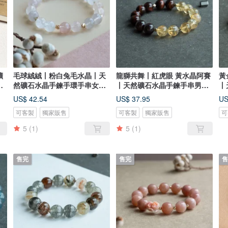
礦
毛球絨絨丨粉白兔毛水晶丨天
龍獅共舞丨紅虎眼 黃水晶阿賽
黃
友
然礦石水晶手鍊手環手串女友
丨天然礦石水晶手鍊手串男女
丨
生日禮物
生日禮
生
US$ 42.54
US$ 37.95
US
可客製
獨家販售
可客製
獨家販售
可
5
(1)
5
(1)
售完
售完
售