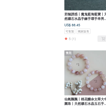
邪魅誘惑丨魔鬼藍海藍寶丨
然礦石水晶手鍊手環手串男
生日禮物
US$ 88.45
可客製
獨家販售
5
(1)
售完
仙氣飄飄丨桃花釀佘太翠大
圓珠丨天然礦石水晶玉石手