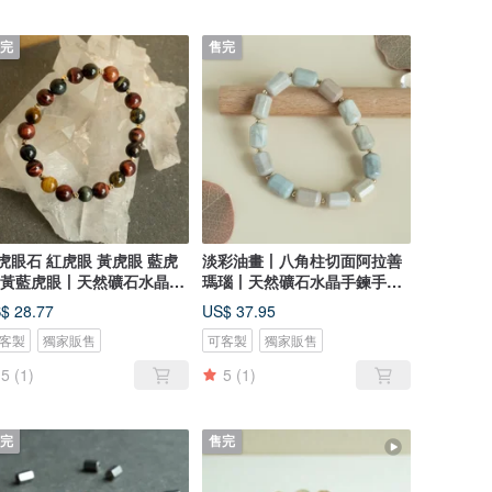
完
售完
虎眼石 紅虎眼 黃虎眼 藍虎
淡彩油畫丨八角柱切面阿拉善
 黃藍虎眼丨天然礦石水晶手
瑪瑙丨天然礦石水晶手鍊手串
手串
生日禮物
$ 28.77
US$ 37.95
客製
獨家販售
可客製
獨家販售
5
(1)
5
(1)
完
售完