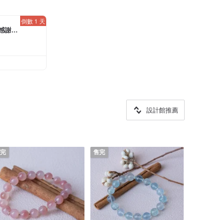
倒數 1 天
員感謝デ
OFF
円）
設計館推薦
完
售完