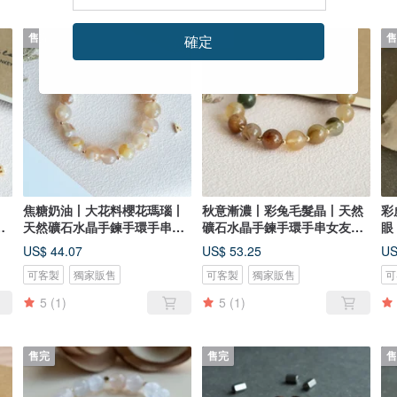
確定
售完
售完
售
丨
焦糖奶油丨大花料櫻花瑪瑙丨
秋意漸濃丨彩兔毛髮晶丨天然
彩
女
天然礦石水晶手鍊手環手串女
礦石水晶手鍊手環手串女友生
眼
生禮物
日禮物
鍊
US$ 44.07
US$ 53.25
US
可客製
獨家販售
可客製
獨家販售
可
5
(1)
5
(1)
售完
售完
售