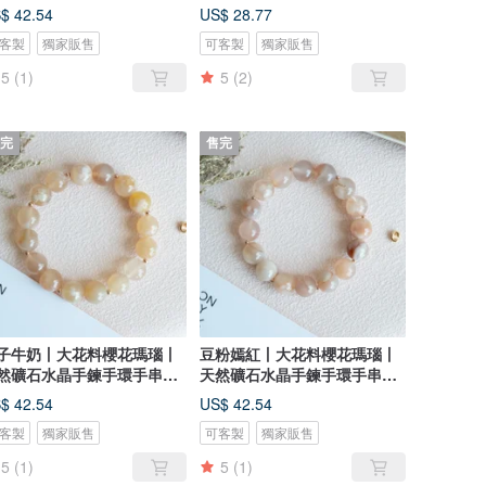
禮物
日禮物
$ 42.54
US$ 28.77
客製
獨家販售
可客製
獨家販售
5
(1)
5
(2)
完
售完
子牛奶丨大花料櫻花瑪瑙丨
豆粉嫣紅丨大花料櫻花瑪瑙丨
然礦石水晶手鍊手環手串女
天然礦石水晶手鍊手環手串女
禮物
生禮物
$ 42.54
US$ 42.54
客製
獨家販售
可客製
獨家販售
5
(1)
5
(1)