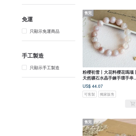
售完
免運
只顯示免運商品
手工製造
只顯示手工製造
粉櫻初雪丨大花料櫻花瑪瑙
天然礦石水晶手鍊手環手串
生禮物
US$ 44.07
可客製
獨家販售
售完