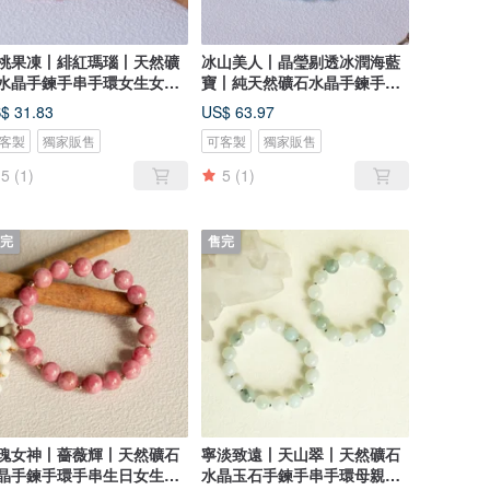
桃果凍丨緋紅瑪瑙丨天然礦
冰山美人丨晶瑩剔透冰潤海藍
水晶手鍊手串手環女生女友
寶丨純天然礦石水晶手鍊手串
日禮物
女生禮物
$ 31.83
US$ 63.97
客製
獨家販售
可客製
獨家販售
5
(1)
5
(1)
完
售完
瑰女神丨薔薇輝丨天然礦石
寧淡致遠丨天山翠丨天然礦石
晶手鍊手環手串生日女生女
水晶玉石手鍊手串手環母親生