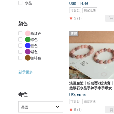
鍊手串
水晶
US$ 114.46
可客製
獨家販售
5
(1)
顏色
粉紅色
售完
綠色
藍色
紫色
咖啡色
顯示更多
浪漫邂逅丨粉碧璽x粉澳寶
然礦石水晶手鍊手串手環女
禮物
寄往
US$ 50.19
可客製
獨家販售
美國
5
(1)