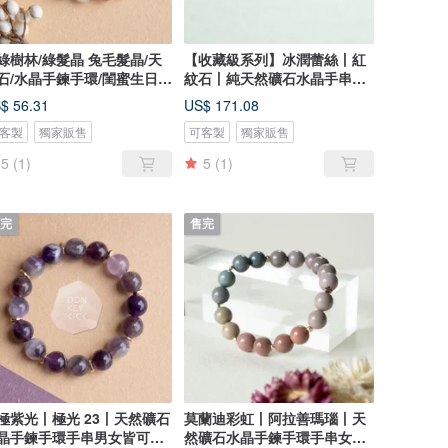
綠樹林/綠髮晶 兔毛髮晶/天
【收藏級系列】冰潤蕾絲丨紅
石/水晶手鍊手環/閨蜜生日女
紋石丨純天然礦石水晶手串女
禮
生禮物
$ 56.31
US$ 171.08
客製
獨家販售
可客製
獨家販售
5
(1)
5
(1)
完
售完
極紫光丨極光 23丨天然礦石
莫蘭迪彩虹丨阿拉善瑪瑙丨天
晶手鍊手環手串男女皆可生
然礦石水晶手鍊手環手串女生