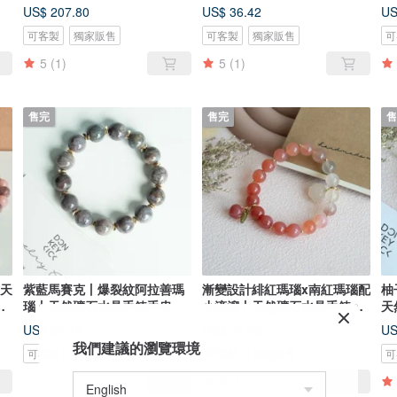
日禮物
生日禮物
友
US$ 207.80
US$ 36.42
US
可客製
獨家販售
可客製
獨家販售
可
5
(1)
5
(1)
售完
售完
售
丨天
紫藍馬賽克丨爆裂紋阿拉善瑪
漸變設計緋紅瑪瑙x南紅瑪瑙配
柚
生
瑙丨天然礦石水晶手鍊手串生
小滴溜丨天然礦石水晶手鍊手
天
日禮物
串手環
生
US$ 50.19
US$ 36.42
US
我們建議的瀏覽環境
可客製
獨家販售
可客製
獨家販售
可
5
(1)