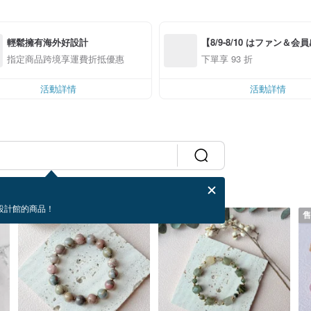
輕鬆擁有海外好設計
【8/9-8/10 はファン＆会
ー】アプリ限定全品対象7％
指定商品跨境享運費折抵優惠
下單享 93 折
*！（*条件あり、最大500
活動詳情
活動詳情
設計館的商品！
售完
售完
售