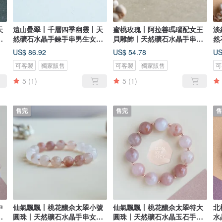
天
遠山疊翠丨千層四季幽靈丨天
蜜桃玫瑰丨阿拉善瑪瑙配女王
淡
女
然礦石水晶手鍊手串男生女生
貝雕飾丨天然礦石水晶手串女
然
生日禮物
生禮物
生
US$ 86.92
US$ 54.78
US
可客製
獨家販售
可客製
獨家販售
可
5
(1)
5
(1)
售完
售完
售
中
仙氣飄飄丨桃花釀佘太翠小號
仙氣飄飄丨桃花釀佘太翠特大
北
串
圓珠丨天然礦石水晶手串女生
圓珠丨天然礦石水晶玉石手鍊
水