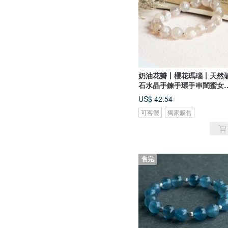
奶油花瓣丨櫻花瑪瑙丨天然
石水晶手鍊手環手串閨蜜女
生日禮物
US$ 42.54
可客製
獨家販售
售完