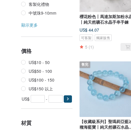
客製化禮物
中號珠9-10mm
櫻花粉色丨馬達加斯加粉水
丨純天然礦石水晶手串手鍊
顯示更多
US$ 44.07
可客製
獨家販售
5
(1)
價格
US$10 - 50
售完
US$50 - 100
US$100 - 150
US$150 以上
US$
-
【收藏級系列】聖瑪莉亞藍
材質
種海藍寶丨純天然礦石水晶