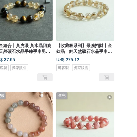
金組合丨黃虎眼 黃水晶阿賽
【收藏級系列】最強招財丨金
天然礦石水晶手鍊手串男女
鈦晶丨純天然礦石水晶手串生
日禮
日禮物
$ 37.95
US$ 275.12
客製
獨家販售
可客製
獨家販售
完
售完