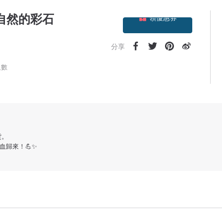
領優惠券
大自然的彩石
加入關注
分享
人數
貨。
歸來！💪✨