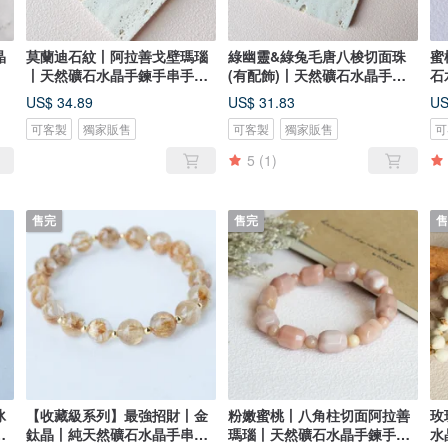
晶
莫蘭迪石紋丨阿拉善戈壁瑪瑙
綠幽靈&綠兔毛唐八梭切面珠
蜜
丨天然礦石水晶手鍊手串手環
(有配飾)丨天然礦石水晶手鍊
石
女生禮物
手串手環
生
US$ 34.89
US$ 31.83
US
可客製
獨家販售
可客製
獨家販售
可
5
(1)
售完
售完
售
冰
【收藏級系列】最強招財丨金
粉嫩蜜桃丨八角柱切面阿拉善
玫
手
鈦晶丨純天然礦石水晶手串生
瑪瑙丨天然礦石水晶手鍊手串
水