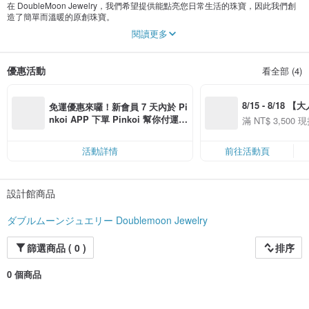
在 DoubleMoon Jewelry，我們希望提供能點亮您日常生活的珠寶，因此我們創
造了簡單而溫暖的原創珠寶。
閱讀更多
我們也接受珠寶的問題和訂單，所以如果您有任何要求，請隨時與我們聯繫。
優惠活動
看全部 (4)
8/15 - 8/18 
免運優惠來囉！新會員 7 天內於 Pi
季】滿 NT$3500
nkoi APP 下單 Pinkoi 幫你付運
滿 NT$ 3,500 現
50
費，滿 NT$ 500 最高可折運費 NT
50
$ 100
活動詳情
前往活動頁
設計館商品
ダブルムーンジュエリー Doublemoon Jewelry
篩選商品 ( 0 )
排序
0 個商品