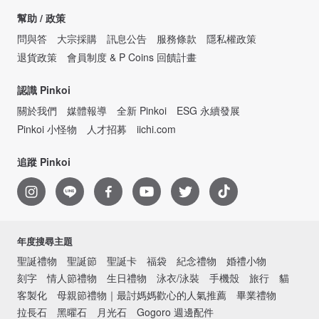
幫助 / 政策
問與答
大宗採購
訊息公告
服務條款
隱私權政策
退貨政策
會員制度 & P Coins 回饋計畫
認識 Pinkoi
關於我們
媒體報導
全新 Pinkoi
ESG 永續發展
Pinkoi 小怪物
人才招募
iichi.com
追蹤 Pinkoi
年度搜尋主題
聖誕禮物
聖誕節
聖誕卡
福袋
紀念禮物
婚禮小物
刻字
情人節禮物
生日禮物
泳衣/泳裝
手機殼
旅行
貓
客製化
母親節禮物｜最討媽媽歡心的人氣推薦
畢業禮物
拉長石
黑曜石
月光石
Gogoro 週邊配件