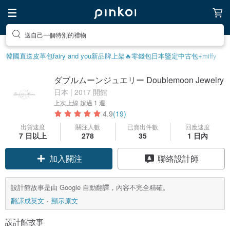
送自己一個特別的禮物
韓國直送皮革包
fairy and you
新品牌上架🔥
零錢包
日本鑒定中古包
+miffy
ダブルムーンジュエリー Doublemoon Jewelry
日本 | 2017 開館
上次上線
超過 1 週
4.9
(19)
出貨速度
關注人數
已賣出件數
回應速度
7 日以上
278
35
1 日內
加入關注
聯絡設計師
設計館故事是由 Google 自動翻譯，內容不完全精確。
翻譯成英文
顯示原文
設計館故事