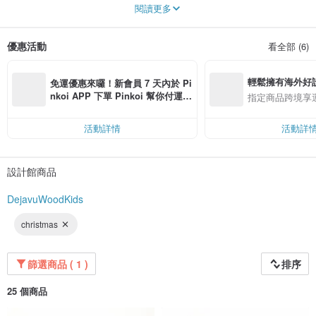
兒子出生後，我開始做木頭工作。孩子們的木製品給了我很大的啟發。但在那之
閱讀更多
前，我已經喜歡婚紗攝影好幾年了。我總是喜歡在婚禮上拍攝細節。
因此，我的作品有兩個方向：兒童和婚禮木製品。
我自己做所有的工作。設計、攝影、製造、運輸、通信——這些都是我的職責。
優惠活動
看全部 (6)
我真的很喜歡我所做的。我對自己的要求是不斷提高工作質量！
如果你有任何疑問，請聯繫我。我很樂意為您解答。
輕鬆擁有海外好
免運優惠來囉！新會員 7 天內於 Pi
nkoi APP 下單 Pinkoi 幫你付運
指定商品跨境享
費，滿 NT$ 500 最高可折運費 NT
$ 100
活動詳情
活動詳
設計館商品
DejavuWoodKids
christmas
篩選商品 ( 1 )
排序
25 個商品