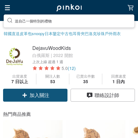
送自己一個特別的禮物
韓國直送皮革包
snoopy
日本鑒定中古包
耳骨夾
巴洛克珍珠
戶外雨衣
DejavuWoodKids
白俄羅斯 | 2022 開館
上次上線
超過 1 週
5.0
(12)
出貨速度
關注人數
已賣出件數
回應速度
7 日以上
53
35
1 日內
加入關注
聯絡設計師
熱門商品推薦