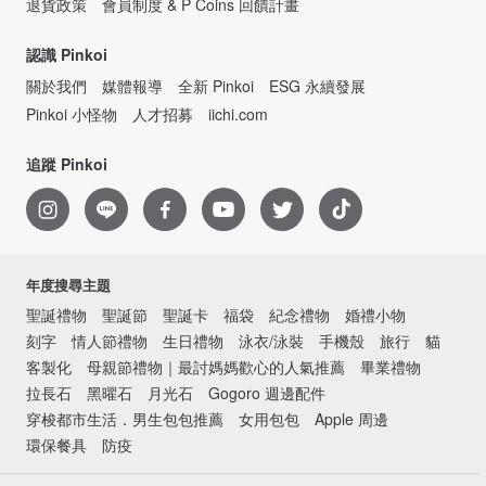
退貨政策
會員制度 & P Coins 回饋計畫
認識 Pinkoi
關於我們
媒體報導
全新 Pinkoi
ESG 永續發展
Pinkoi 小怪物
人才招募
iichi.com
追蹤 Pinkoi
年度搜尋主題
聖誕禮物
聖誕節
聖誕卡
福袋
紀念禮物
婚禮小物
刻字
情人節禮物
生日禮物
泳衣/泳裝
手機殼
旅行
貓
客製化
母親節禮物｜最討媽媽歡心的人氣推薦
畢業禮物
拉長石
黑曜石
月光石
Gogoro 週邊配件
穿梭都市生活．男生包包推薦
女用包包
Apple 周邊
環保餐具
防疫