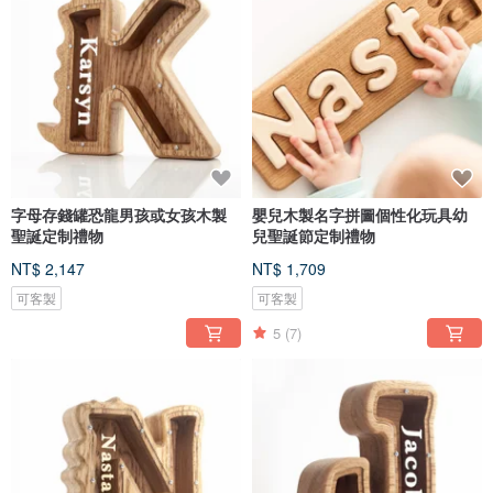
字母存錢罐恐龍男孩或女孩木製
嬰兒木製名字拼圖個性化玩具幼
聖誕定制禮物
兒聖誕節定制禮物
NT$ 2,147
NT$ 1,709
可客製
可客製
5
(7)