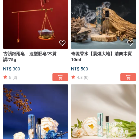
古韻銀兩皂－造型肥皂/木質
奇境香水【晨煙大地】清爽木質
調/75g
10ml
NT$ 300
NT$ 500
5
(3)
4.8
(6)