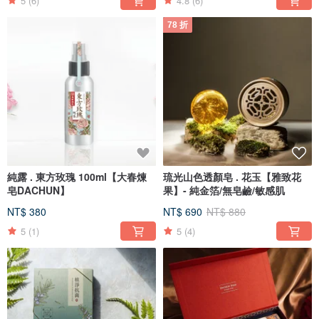
5
(6)
4.8
(6)
78 折
純露 . 東方玫瑰 100ml【大春煉
琉光山色透顏皂 . 花玉【雅致花
皂DACHUN】
果】- 純金箔/無皂鹼/敏感肌
NT$ 380
NT$ 690
NT$ 880
5
(1)
5
(4)