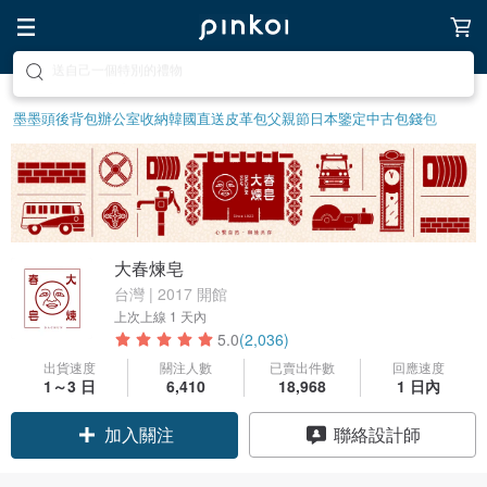
前往打造療癒的放鬆生活
墨墨頭後背包
辦公室收納
韓國直送皮革包
父親節
日本鑒定中古包
錢包
大春煉皂
台灣 | 2017 開館
上次上線
1 天內
5.0
(2,036)
出貨速度
關注人數
已賣出件數
回應速度
1～3 日
6,410
18,968
1 日內
加入關注
聯絡設計師