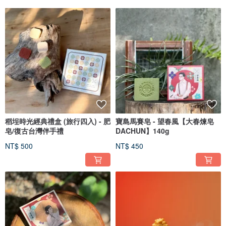
稻埕時光經典禮盒 (旅行四入) - 肥
寶島馬賽皂 - 望春風【大春煉皂
皂/復古台灣伴手禮
DACHUN】140g
NT$ 500
NT$ 450