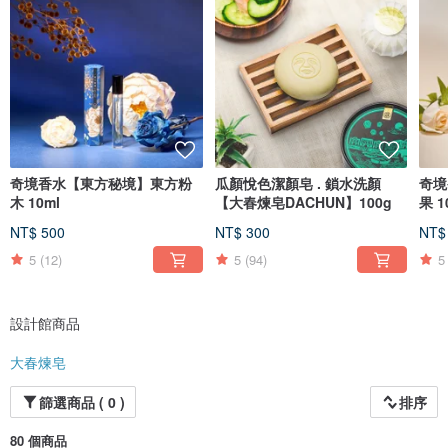
心意傳送給更多人。大春煉皂代表意志與精神的傳承， 「煉」即用心琢磨每塊肥
皂，最簡單也最純粹。
Instagram @dachuns1923
奇境香水【東方秘境】東方粉
瓜顏悅色潔顏皂 . 鎖水洗顏
奇境
木 10ml
【大春煉皂DACHUN】100g
果 1
NT$ 500
NT$ 300
NT$
5
(12)
5
(94)
5
設計館商品
大春煉皂
篩選商品 ( 0 )
排序
80 個商品