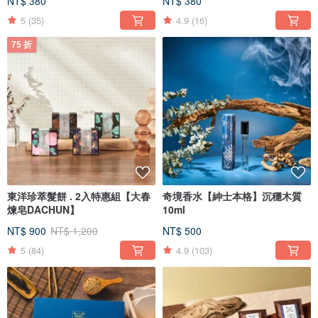
NT$ 380
NT$ 380
5
(35)
4.9
(16)
75 折
東洋珍萃髮餅 . 2入特惠組【大春
奇境香水【紳士本格】沉穩木質
煉皂DACHUN】
10ml
NT$ 900
NT$ 1,200
NT$ 500
5
(84)
4.9
(103)