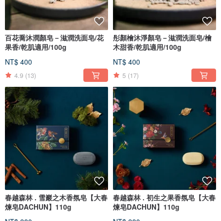
百花喬沐潤顏皂－滋潤洗面皂/花
彤顏檜沐淨顏皂－滋潤洗面皂/檜
果香/乾肌適用/100g
木甜香/乾肌適用/100g
NT$ 400
NT$ 400
4.9
(13)
5
(17)
春越森林 . 雪巖之木香氛皂【大春
春越森林 . 初生之果香氛皂【大春
煉皂DACHUN】110g
煉皂DACHUN】110g