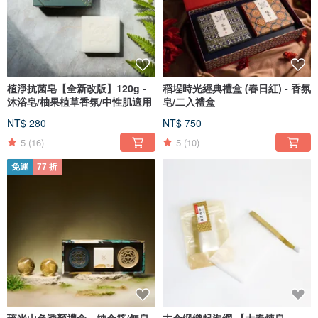
植淨抗菌皂【全新改版】120g -
稻埕時光經典禮盒 (春日紅) - 香氛
沐浴皂/柚果植草香氛/中性肌適用
皂/二入禮盒
NT$ 280
NT$ 750
5
(16)
5
(10)
免運
77 折