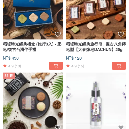
稻埕時光經典禮盒 (旅行3入) - 肥
稻埕時光經典旅行皂 . 復古八角磚
皂/復古台灣伴手禮
皂型【大春煉皂DACHUN】25g
NT$ 450
NT$ 120
4.9
(13)
4.9
(15)
83 折