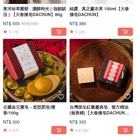
東洋珍萃髮餅 . 濃醇時光 ( 強韌賦
純露 . 真正薰衣草 100ml【大春
活 ) 【大春煉皂DACHUN】80g
煉皂DACHUN】
NT$ 500
NT$ 600
NT$ 380
5
(16)
5
(25)
古藏金元寶皂－造型肥皂/檀
台灣原生紅藜慶典皂 . 複方精油
香/100g
(無香精)【大春煉皂DACHUN】
120g
NT$ 300
NT$ 320
5
(47)
4.8
(32)