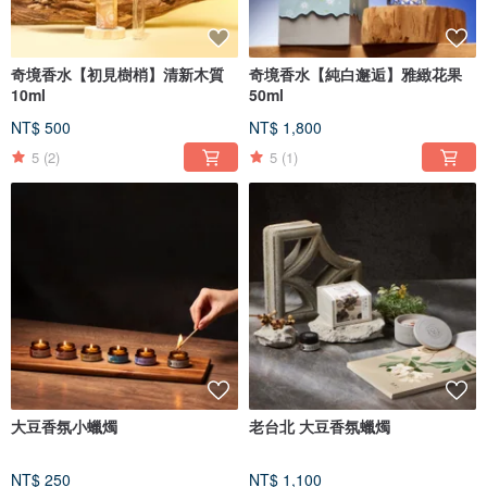
奇境香水【初見樹梢】清新木質
奇境香水【純白邂逅】雅緻花果
10ml
50ml
NT$ 500
NT$ 1,800
5
(2)
5
(1)
大豆香氛小蠟燭
老台北 大豆香氛蠟燭
NT$ 250
NT$ 1,100