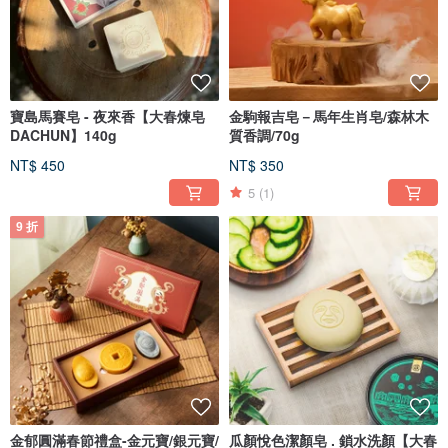
寶島馬賽皂 - 夜來香【大春煉皂
金駒報吉皂－馬年生肖皂/森林木
DACHUN】140g
質香調/70g
NT$ 450
NT$ 350
5
(1)
9 折
金郁圓滿春節禮盒-金元寶/銀元寶/
瓜顏悅色潔顏皂 . 鎖水洗顏【大春