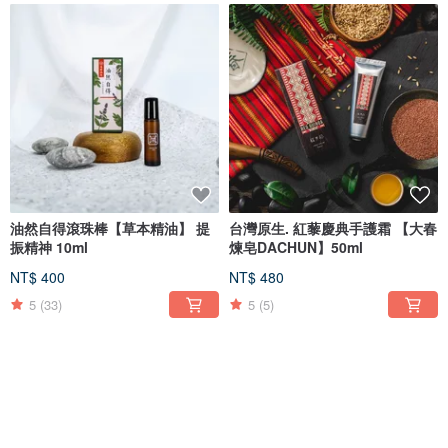
油然自得滾珠棒【草本精油】 提
台灣原生. 紅藜慶典手護霜 【大春
振精神 10ml
煉皂DACHUN】50ml
NT$ 400
NT$ 480
5
(33)
5
(5)