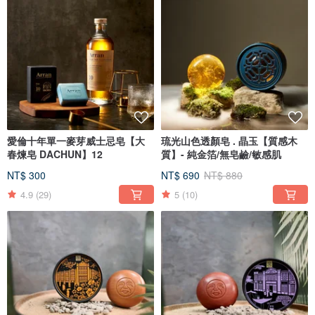
愛倫十年單一麥芽威士忌皂【大
琉光山色透顏皂 . 晶玉【質感木
春煉皂 DACHUN】12
質】- 純金箔/無皂鹼/敏感肌
NT$ 300
NT$ 690
NT$ 880
4.9
(29)
5
(10)