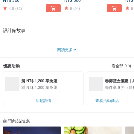
NT$ 320
NT$ 300
NT$
4.8
(32)
5
(94)
5
設計館故事
對大地謙卑、對生命尊重，精煉出一塊又一塊的皂
閱讀更多
心繫自然，與地共存
「輪轉百年如一日，以古樸之態護擁春生般的未來 。」
優惠活動
看全部 (10)
構成地球的基本元素為水土，水土化為我們生長的大地；第一代李水土爺爺人如
其名，做人處事都以「保護地球、與地共存」為原則，矢志以誠信經營，將理念
滿 NT$ 1,200 享免運
春節禮盒優惠｜
發揚光大。
滿 NT$ 1,200 享免運
每件享 9 折（
1923年於大稻埕創立「台灣石鹼合資會社」，當時正值日人將清潔觀念引入台
灣，旗下品牌「大春煉皂」，專營民生用品。日人離台後，由李水土爺爺承接日
本職人製作肥皂的工藝，並以「與土地共存」之原則經營。也是大稻埕在地人，
活動詳情
查看活動商品
揮之不去的時代香氣與記憶。
從早年一塊肥皂洗全身、家務清潔開始，第二代李威信先生接班，在1950年代肥
皂事業經營至全盛時期，為最具傳產實力與歷史內涵的皂廠， 為後代建立了根深
熱門商品推薦
的研發及製造基礎。
大春煉皂至今已傳承至第三代，歷經百年，始終秉持這個原則，並將這份祝福的