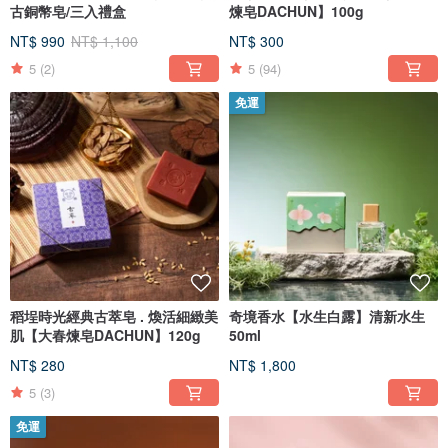
古銅幣皂/三入禮盒
煉皂DACHUN】100g
NT$ 990
NT$ 1,100
NT$ 300
5
(2)
5
(94)
免運
稻埕時光經典古萃皂 . 煥活細緻美
奇境香水【水生白露】清新水生
肌【大春煉皂DACHUN】120g
50ml
NT$ 280
NT$ 1,800
5
(3)
免運