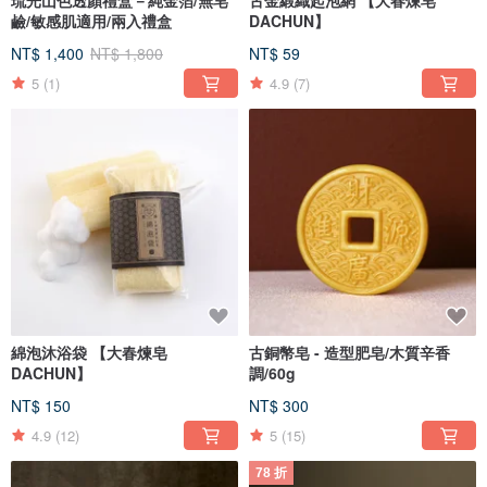
琉光山色透顏禮盒－純金箔/無皂
古金緞織起泡網 【大春煉皂
鹼/敏感肌適用/兩入禮盒
DACHUN】
NT$ 1,400
NT$ 1,800
NT$ 59
5
(1)
4.9
(7)
綿泡沐浴袋 【大春煉皂
古銅幣皂 - 造型肥皂/木質辛香
DACHUN】
調/60g
NT$ 150
NT$ 300
4.9
(12)
5
(15)
78 折