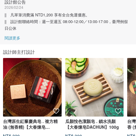
設計館公告
2026/02/24
|| 凡單筆消費滿 NTD1,200 享有全台免運優惠。
|| 設計館聯絡時間：週一至週五 08:00-12:00／13:00-17:00，臺灣例假
日公休
閱讀更多
設計師主打設計
台灣原生紅藜慶典皂 . 複方精
瓜顏悅色潔顏皂 . 鎖水洗顏
台灣
油 (無香精)【大春煉皂
【大春煉皂DACHUN】100g
香 
DACHUN】120g
DA