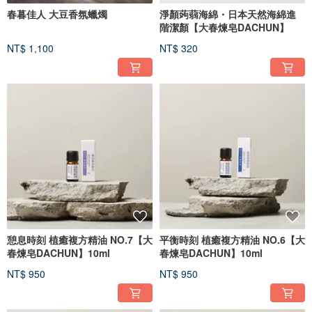
春暮佳人 大豆香氛蠟燭
淨顏蒟蒻海綿・日本天然海綿進
階潔顏【大春煉皂DACHUN】
NT$ 1,100
NT$ 320
憩息時刻 植癒複方精油 NO.7【大
平衡時刻 植癒複方精油 NO.6【大
春煉皂DACHUN】10ml
春煉皂DACHUN】10ml
NT$ 950
NT$ 950