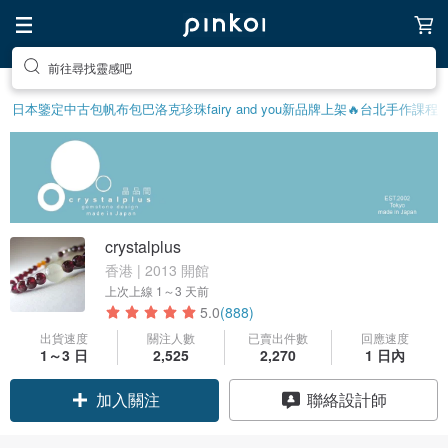
前往尋找靈感吧
日本鑒定中古包
帆布包
巴洛克珍珠
fairy and you
新品牌上架🔥
台北手作課程
crystalplus
香港 | 2013 開館
上次上線
1～3 天前
5.0
(888)
出貨速度
關注人數
已賣出件數
回應速度
1～3 日
2,525
2,270
1 日內
加入關注
聯絡設計師