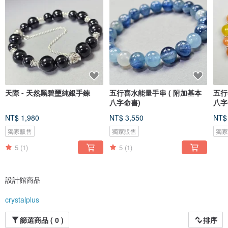
天際 - 天然黑碧壐純銀手鍊
五行喜水能量手串 ( 附加基本
五行
八字命書)
八字
NT$ 1,980
NT$ 3,550
NT$
獨家販售
獨家販售
獨
5
(1)
5
(1)
設計館商品
crystalplus
篩選商品 ( 0 )
排序