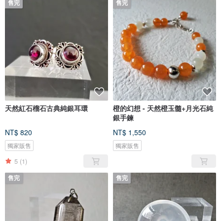
售完
售完
天然紅石榴石古典純銀耳環
橙的幻想 - 天然橙玉髓+月光石純
銀手鍊
NT$ 820
NT$ 1,550
獨家販售
獨家販售
5
(1)
售完
售完