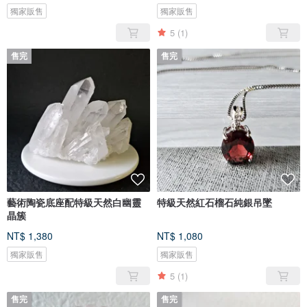
獨家販售
獨家販售
5
(1)
售完
售完
藝術陶瓷底座配特級天然白幽靈
特級天然紅石榴石純銀吊墜
晶簇
NT$ 1,380
NT$ 1,080
獨家販售
獨家販售
5
(1)
售完
售完