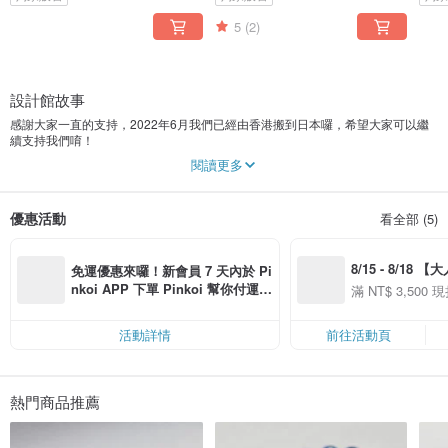
5
(2)
設計館故事
感謝大家一直的支持，2022年6月我們已經由香港搬到日本囉，希望大家可以繼
續支持我們唷！
我們自2002年開始以天然晶石設計不同飾品，c r y s t a l p l u s 的設計概念已由
閱讀更多
香港發展到日本，主要以自家設計的寶石飾品，同時採用全天然優質的晶石，大
多以南美國家產地為主；運用不同色彩、晶石屬性的變化，並以相互配搭，發揮
具層次及富色彩感的設計，再配合細緻巧手的技術，創造出新意心思設計的飾
優惠活動
看全部 (5)
品，並以合理的價格為產品賦予新生命。
8/15 - 8/18 
免運優惠來囉！新會員 7 天內於 Pi
季】滿 NT$3500
nkoi APP 下單 Pinkoi 幫你付運
滿 NT$ 3,500 現
50
費，滿 NT$ 500 最高可折運費 NT
50
$ 100
活動詳情
前往活動頁
熱門商品推薦