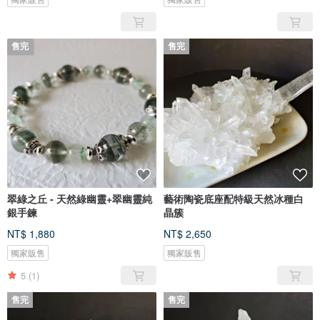
售完
售完
翠綠之丘 - 天然綠幽靈+翠幽靈純
藝術陶瓷底座配特級天然冰種白
銀手鍊
晶簇
NT$ 1,880
NT$ 2,650
獨家販售
獨家販售
5
(1)
售完
售完