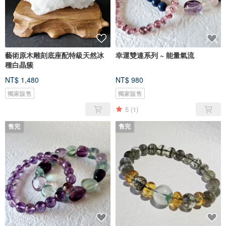
藝術原木雕刻底座配特級天然冰
幸運雙連系列 ~ 能量氣流
種白晶簇
NT$ 1,480
NT$ 980
獨家販售
獨家販售
5
(1)
售完
售完