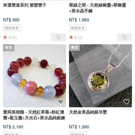
幸運雙連系列 紫螢雙子
翠綠之間 - 天然綠幽靈+翠幽靈
+黃水晶手鍊
NT$ 980
NT$ 1,880
獨家販售
獨家販售
5
(1)
5
(1)
售完
售完
愛與美相隨 - 天然紅草莓+粉紅澳
天然金黃晶純銀吊墜
寶+藍玉髓+月光石+黃水晶純銀鍊
NT$ 2,180
NT$ 1,980
獨家販售
獨家販售