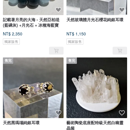
記載著月亮的大海 - 天然亞柏堤
天然玻璃體月光石櫻花純銀耳環
(藍磷灰) +月光石 + 冰種海藍寶
NT$ 2,350
NT$ 1,150
獨家販售
獨家販售
售完
售完
天然黑瑪瑙純銀耳環
藝術陶瓷底座配特級天然白幽靈
晶簇