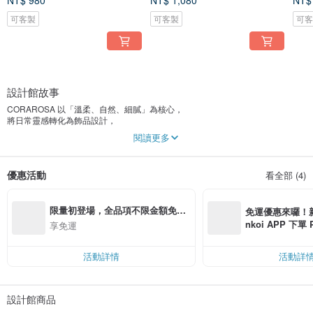
NT$ 980
NT$ 1,080
NT$
可客製
可客製
可
設計館故事
CORAROSA 以「溫柔、自然、細膩」為核心，
將日常靈感轉化為飾品設計，
希望每一件作品，都能成為妳生活中的小小陪伴。
閱讀更多
優惠活動
看全部 (4)
限量初登場，全品項不限金額免運
免運優惠來囉！新會
費
nkoi APP 下單
享免運
費，滿 NT$ 50
$ 100
活動詳情
活動詳
設計館商品