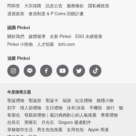
問與答
大宗採購
訊息公告
服務條款
隱私權政策
退貨政策
會員制度 & P Coins 回饋計畫
認識 Pinkoi
關於我們
媒體報導
全新 Pinkoi
ESG 永續發展
Pinkoi 小怪物
人才招募
iichi.com
追蹤 Pinkoi
年度搜尋主題
聖誕禮物
聖誕節
聖誕卡
福袋
紀念禮物
婚禮小物
刻字
情人節禮物
生日禮物
泳衣/泳裝
手機殼
旅行
貓
客製化
母親節禮物｜最討媽媽歡心的人氣推薦
畢業禮物
拉長石
黑曜石
月光石
Gogoro 週邊配件
穿梭都市生活．男生包包推薦
女用包包
Apple 周邊