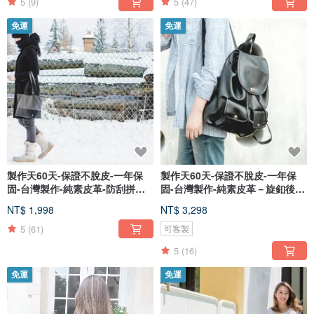
5
(9)
5
(47)
免運
免運
製作天60天-保證不脫皮-一年保
製作天60天-保證不脫皮-一年保
固-台灣製作-純素皮革-防刮拼接
固-台灣製作-純素皮革－旋釦後背
托_
包
NT$ 1,998
NT$ 3,298
5
(61)
可客製
5
(16)
免運
免運