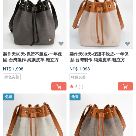
在留學時期，
法國的藝術氛圍喚起她的創作靈感，
尤其喜愛巴黎瑪黑區的設計產品。
如今已過了多個年頭，
她依然沒忘記巴黎學習的創作手藝,
持續製做出許多強烈設計美感的經典作品,
除此之外,
實用性,耐用性,搭配性也是設計師所堅持的品牌訴求.
製作天60天-保證不脫皮-一年保
製作天60天-保證不脫皮-一年保
她希望親手創造的每一件作品,都能裝載美好回憶。
固-台灣製作-純素皮革-輕立方水
固-台灣製作-純素皮革-輕立方水
桶-
桶-
NT$ 1,998
NT$ 1,998
現在，
您可以親自感受C.L.M產品所富含的手感溫度。
綠色友善
綠色友善
5
(1)
免運
免運