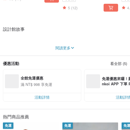
5
(12)
4
設計館故事
創立於2003年.
閱讀更多
於2005年轉型批發商，
2010年跨足製造業，
2014年正式成立C.L.M品牌。
優惠活動
看全部 (5)
多年以來，在流行文化當道的環境下，堅持不隨波逐流，並創造自我品牌價值。
...........................................
全館免運優惠
免運優惠來囉！新會
創業初期（2003 ~ 2006）：
nkoi APP 下單
滿 NT$ 998 享免運
憑藉著設計專長以及車縫手藝，自行設計產品，打版打樣，
費，滿 NT$ 50
在當時，產線全交由國外代工廠製作生產，
$ 100
活動詳情
活動詳
如此經營模式行經多年，靠著獨特設計風格，深受顧客喜愛，累積不少的客戶
群。
但當時創辦人沒有因此而自滿，因為國外代工廠的生產模式有太多限制，導致無
法做出心目中真正的理想產品，
熱門商品推薦
在他心裡一直這麼認為...
免運
免運
免
（唯有產能自主，放下對國外代工廠的依賴，才能突破制式框架，成就理想品