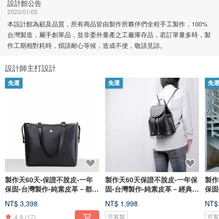
設計館公告
2023/01/05
本設計館為顧及品質，所有商品皆由製作所夥伴們全程手工製作，100%
台灣製造，屬手創單品，並非委外量產之工廠庫存品，若訂單量多時，製
作工期相對耗時，煩請耐心等候，造成不便，敬請見諒。
設計師主打設計
免運
免運
免
製作天60天-保證不脫皮-一年
製作天60天保證不脫皮-一年保
製作
保固-台灣製作-純素皮革－都會
固-台灣製作-純素皮革－經典後
保固
雙釦包
背包_
托特
NT$ 3,398
NT$ 1,998
NT$
4.9
(17)
可客製
可