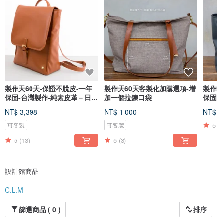
牌。)
也因為這個念頭，鼓起了改變的勇氣.
2010年首次嘗試在臺製作，一開始只換來多次挫折與失敗，
即使找到了生產資源，還得面臨費時費工的整合步驟及產品加工..
讓原本委外代工的簡單流程，頓時變的複雜了起來。
『臺灣製造』在這個產業外移的的年代，是高難度的生產模式，
對許多同業來說，這就像 化(零)為(整) 的笨想法。
製作天60天-保證不脫皮-一年
製作天60天客製化加購選項-增
製作
創辦人甘之如飴的說：
保固-台灣製作-純素皮革－日系
加一個拉鍊口袋
保固
（挫折越多，越能提高專業門檻，唯有跨過那道別人不想面對的門檻，才能保有
學院包
托特
自我價值。）
NT$ 3,398
NT$ 1,000
NT$
慢慢地，
5
可客製
可客製
歷經數個年頭磨練之後，
減少了對國外產線的依賴.
5
(13)
5
(3)
終於在2014年，他們實現了理想，用自己的靈魂，用自己的雙手，
創造出 100%臺灣製造的C.L.M。
設計館商品
有人曾經問道：
（從業多年下來，手中已握有各國的產線資源，為何還要執著於臺灣製造？）
C.L.M
創辦人笑著說：
（等您體驗C.L.M 就會明白了！）
篩選商品 ( 0 )
排序