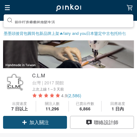
前往打造療癒的放鬆生活
墨墨頭後背包
圓筒包
新品牌上架🔥
fairy and you
日本鑒定中古包
托特包
C.L.M
台灣 | 2017 開館
上次上線
1～3 天前
4.9
(2,586)
出貨速度
關注人數
已賣出件數
回應速度
7 日以上
11,296
6,866
1 日內
領優惠券
聯絡設計師
加入關注