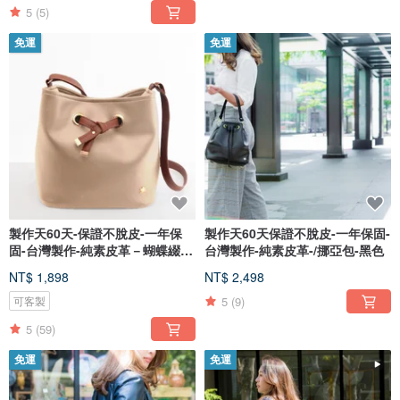
5
(5)
免運
免運
製作天60天-保證不脫皮-一年保
製作天60天保證不脫皮-一年保固-
固-台灣製作-純素皮革－蝴蝶綴飾
台灣製作-純素皮革-/挪亞包-黑色
包
NT$ 1,898
NT$ 2,498
5
(9)
可客製
5
(59)
免運
免運