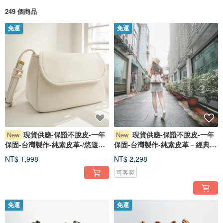
..................................................................................
249 個商品
設計師介紹
免運
免運
–美好的創作，都經歷過不為人知的磨練–
Comtesse Le Marais 瑪黑夫人( C.L.M )
在製作所裡，沒有漂亮的環境，
只有一台又一台，生冷老舊的縫紉器材.
器材旁邊搭著不修邊幅的她，
兩眼專注在縫紉車的針線之中..
細心的操作這些比她年長的老機器。
她沒有華麗的裝飾，
現貨供應-保證不脫皮-一年
現貨供應-保證不脫皮-一年
也沒有撫媚的長髮，
New
New
更別說那美美的彩繪指甲，
保固-台灣製作-純素皮革-/悠遊包-
保固-台灣製作-純素皮革－經典桶
對她而言，
白百
包_
過多的裝飾，只是影響效率的累贅。
NT$ 1,998
NT$ 2,298
可客製
她喜歡簡單，喜歡創作，
為了完美呈現心中的設計藍圖，
堅持親手製作每一件作品。
免運
免運