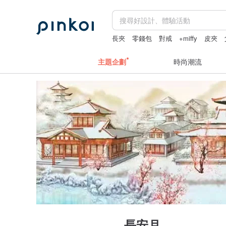
長夾
零錢包
對戒
+miffy
皮夾
主題企劃
時尚潮流
長安月