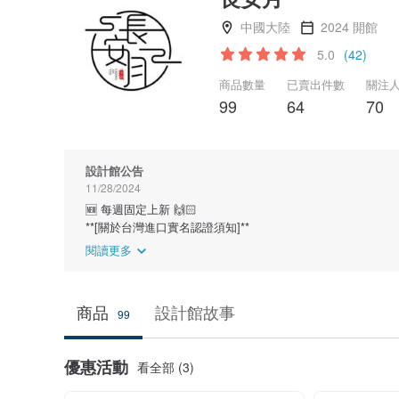
中國大陸
2024 開館
5.0
(42)
商品數量
已賣出件數
關注
99
64
70
設計館公告
11/28/2024
🆕 每週固定上新 🙌🏻
**[關於台灣進口實名認證須知]**
閱讀更多
商品
設計館故事
99
優惠活動
看全部 (3)