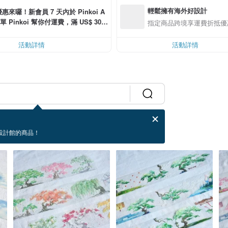
輕鬆擁有海外好設計
惠來囉！新會員 7 天內於 Pinkoi A
單 Pinkoi 幫你付運費，滿 US$ 30.0
指定商品跨境享運費折抵優
可折運費 US$ 6.00
活動詳情
活動詳情
設計館的商品！