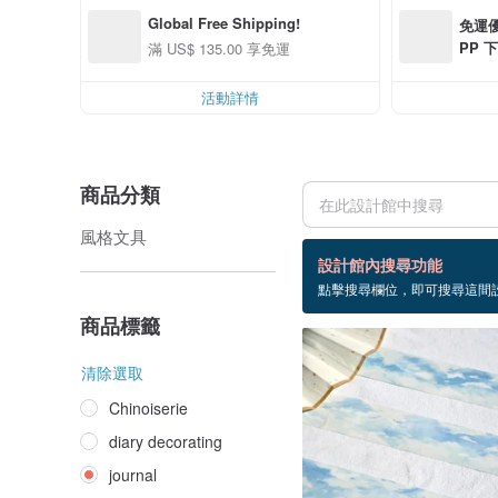
Global Free Shipping!
免運優
PP 下
滿 US$ 135.00 享免運
0 最高
活動詳情
商品分類
風格文具
99 個商品
設計館內搜尋功能
點擊搜尋欄位，即可搜尋這間
journal
商品標籤
清除選取
Chinoiserie
diary decorating
journal