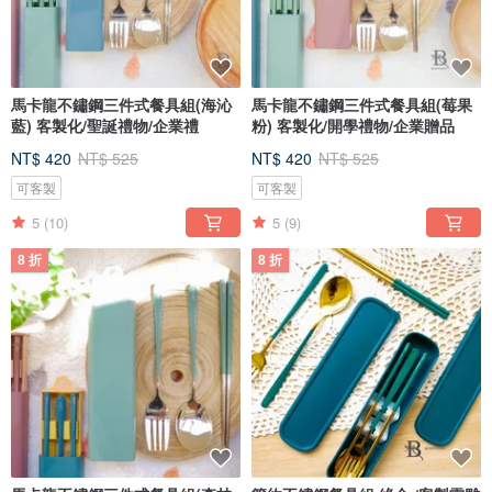
馬卡龍不鏽鋼三件式餐具組(海沁
馬卡龍不鏽鋼三件式餐具組(莓果
藍) 客製化/聖誕禮物/企業禮
粉) 客製化/開學禮物/企業贈品
NT$ 420
NT$ 525
NT$ 420
NT$ 525
可客製
可客製
5
(10)
5
(9)
8 折
8 折