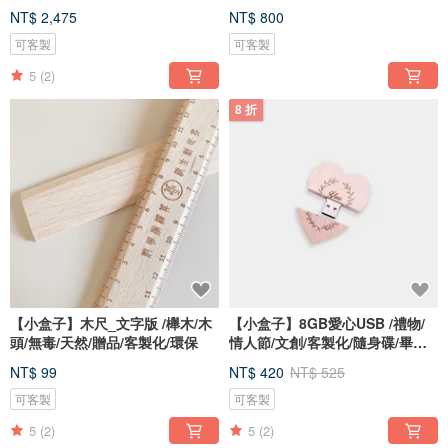
NT$ 2,475
NT$ 800
可客製
可客製
5
(2)
8 折
【小盒子】木尺_文字版 /櫸木/木
【小盒子】8GB愛心USB /禮物/
頭/無毒/天然/贈品/客製化/環保
情人節/文創/客製化/隨身碟/畢業
禮
NT$ 99
NT$ 420
NT$ 525
可客製
可客製
5
(2)
5
(2)