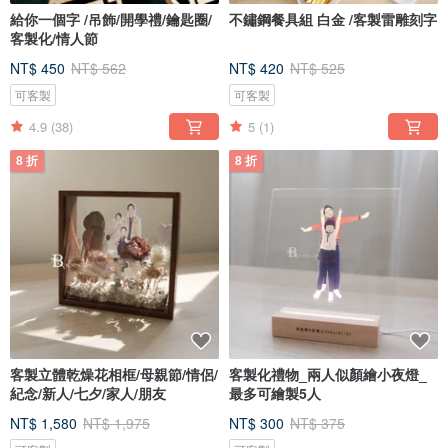
給你一個字 /吊飾/開學禮/鑰匙圈/
不鏽鋼餐具組 白金 /客製雷雕刻字
客製化/情人節
NT$ 450
NT$ 562
NT$ 420
NT$ 525
可客製
可客製
4.9
(38)
5
(1)
8 折
8 折
客製立體乾燥花相框/母親節/情侶/
客製化禮物_兩人似顏繪小夜燈_
紀念/新人/七夕/家人/朋友
最多可繪製5人
NT$ 1,580
NT$ 1,975
NT$ 300
NT$ 375