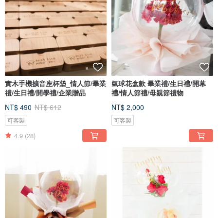
實木手機擴音座杯墊_情人節/畢業
氣球花盒款 畢業禮/生日禮/開幕
禮/生日禮/開學禮/企業贈品
禮/情人節禮/母親節禮物
NT$ 490
NT$ 612
NT$ 2,000
可客製
可客製
4.9
(28)