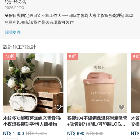
設計館公告
2026/02/23
❤️假日與國定假日皆不算工作天~平日時才會為大家出貨服務處理訂單呦
急單可以先私訊我們是否有現貨可製作
閱讀更多
設計師主打設計
72 折
8 折
8 折
木紋多功能藍芽無線充電音箱/
客製304不鏽鋼保溫杯附粗吸管
木質
小夜燈客製刻字/情人節禮物
+吸管刷710ML/可印製LOGO/
交換
客製文字
製文
NT$ 1,350
NT$ 1,875
NT$ 690
NT$ 862
NT$