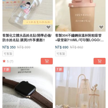
客製化立體水晶姓名貼/開學必備/
客製304不鏽鋼保溫杯附粗吸管
防水姓名貼 購買2件享優惠!!
+吸管刷710ML/可印製LOGO/客
製文字
NT$ 350
NT$ 399
NT$ 690
NT$ 862
可客製
可客製
5
(7)
7 折
7 折