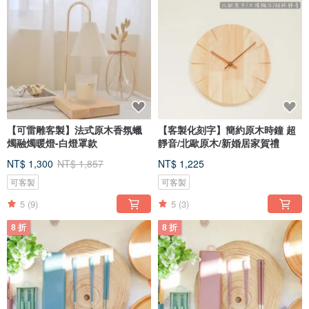
【可雷雕客製】法式原木香氛蠟
【客製化刻字】簡約原木時鐘 超
燭融燭暖燈-白燈罩款
靜音/北歐原木/新婚居家賀禮
NT$ 1,300
NT$ 1,857
NT$ 1,225
可客製
可客製
5
(9)
5
(3)
8 折
8 折