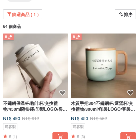
篩選商品 ( 1 )
排序
64 個商品
8 折
8 折
不鏽鋼保溫杯/咖啡杯/交換禮
木質手把304不鏽鋼杯/露營杯/交
物/450ml附掛繩/印製LOGO/客製
換禮物/300ml/印製LOGO/客製文
文字
字
NT$ 490
NT$ 612
NT$ 450
NT$ 562
可客製
可客製
5
(1)
5
(3)