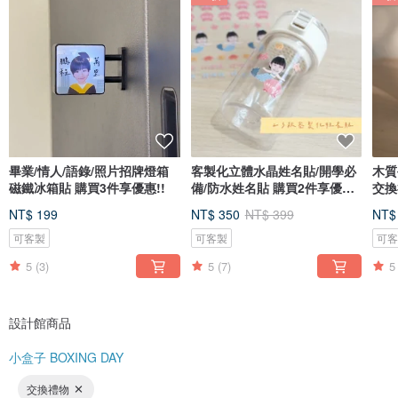
畢業/情人/語錄/照片招牌燈箱
客製化立體水晶姓名貼/開學必
木質
磁鐵冰箱貼 購買3件享優惠!!
備/防水姓名貼 購買2件享優
交換
惠!!
製文
NT$ 199
NT$ 350
NT$ 399
NT$
可客製
可客製
可
5
(3)
5
(7)
5
設計館商品
小盒子 BOXING DAY
交換禮物