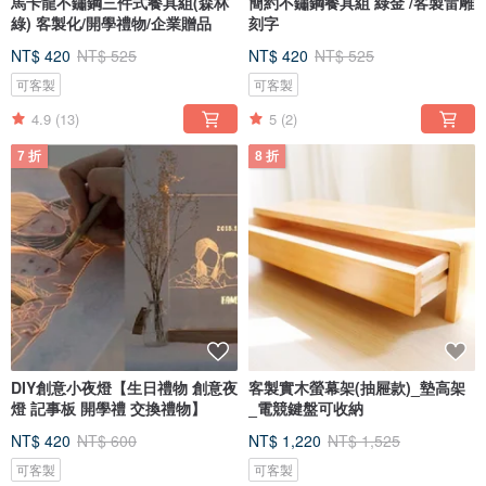
馬卡龍不鏽鋼三件式餐具組(森林
簡約不鏽鋼餐具組 綠金 /客製雷雕
綠) 客製化/開學禮物/企業贈品
刻字
NT$ 420
NT$ 525
NT$ 420
NT$ 525
可客製
可客製
4.9
(13)
5
(2)
7 折
8 折
DIY創意小夜燈【生日禮物 創意夜
客製實木螢幕架(抽屜款)_墊高架
燈 記事板 開學禮 交換禮物】
_電競鍵盤可收納
NT$ 420
NT$ 600
NT$ 1,220
NT$ 1,525
可客製
可客製