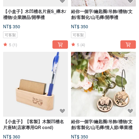
【小盒子】木凹槽名片座S_櫸木/
給你一個字/鑰匙圈/吊飾/禮物/文
禮物/企業贈品/開學禮
創/客製化/山毛櫸/開學禮
NT$ 350
NT$ 350
可客製
可客製
5
(1)
5
(4)
【小盒子】【客製】木製凹槽名
給你一個字/鑰匙圈/吊飾/禮物/文
片座M(店家專用QR cord)
創/客製化/山毛櫸/情人節/畢業禮
NT$ 360
NT$ 350