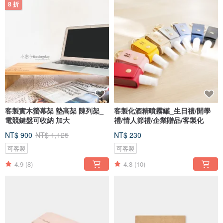
8 折
客製實木螢幕架 墊高架 陳列架_
客製化酒精噴霧罐_生日禮/開學
電競鍵盤可收納 加大
禮/情人節禮/企業贈品/客製化
NT$ 900
NT$ 1,125
NT$ 230
可客製
可客製
4.9
(8)
4.8
(10)