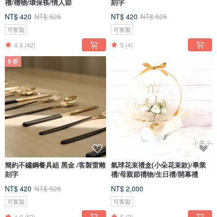
禮/禮物/環保筷/情人節
刻字
NT$ 420
NT$ 525
NT$ 420
NT$ 525
可客製
可客製
4.9
(42)
5
(4)
8 折
簡約不鏽鋼餐具組 黑金 /客製雷雕
氣球花束禮盒(小朵花束款)/畢業
刻字
禮/母親節禮物/生日禮/開幕禮
NT$ 420
NT$ 525
NT$ 2,000
可客製
可客製
4.9
(63)
5
(2)