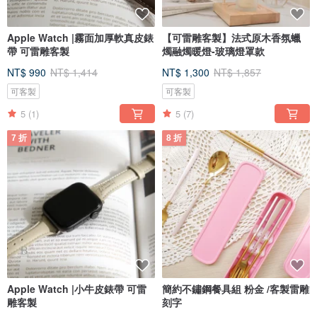
Apple Watch |霧面加厚軟真皮錶
【可雷雕客製】法式原木香氛蠟
帶 可雷雕客製
燭融燭暖燈-玻璃燈罩款
NT$ 990
NT$ 1,414
NT$ 1,300
NT$ 1,857
可客製
可客製
5
(1)
5
(7)
7 折
8 折
Apple Watch |小牛皮錶帶 可雷
簡約不鏽鋼餐具組 粉金 /客製雷雕
雕客製
刻字