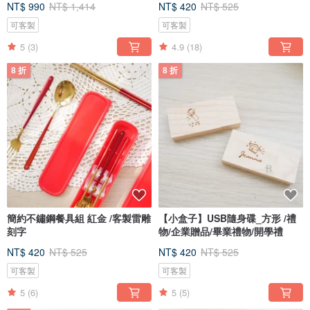
NT$ 990
NT$ 1,414
NT$ 420
NT$ 525
可客製
可客製
5
(3)
4.9
(18)
8 折
8 折
簡約不鏽鋼餐具組 紅金 /客製雷雕
【小盒子】USB隨身碟_方形 /禮
刻字
物/企業贈品/畢業禮物/開學禮
NT$ 420
NT$ 525
NT$ 420
NT$ 525
可客製
可客製
5
(6)
5
(5)