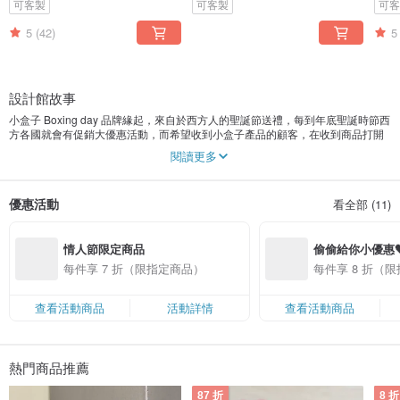
可客製
可客製
可
5
(42)
5
設計館故事
小盒子 Boxing day 品牌緣起，來自於西方人的聖誕節送禮，每到年底聖誕時節西
方各國就會有促銷大優惠活動，而希望收到小盒子產品的顧客，在收到商品打開
Boxing 禮物時都有滿滿的幸福感。
閱讀更多
每樣商品皆可雷射雕刻上祝福語、姓名 ，Only for you 是小盒子的品牌方向和概
念，希望不僅僅是收到禮物，而是一份專屬於自己，收到的人感受到重視。甚至
優惠活動
看全部 (11)
可以客製訂購專屬的樣式，也是小盒子重要的服務之一。
歡迎追蹤我們的FB、IG
情人節限定商品
偷偷給你小優惠
搜尋 "小盒子Boxingday" 就能找到我們喔～
每件享 7 折（限指定商品）
每件享 8 折（
查看活動商品
活動詳情
查看活動商品
熱門商品推薦
87 折
8 折