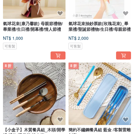
氣球花束(康乃馨款) 母親節禮物/
氣球花束抽鈔票款(玫瑰花束)_畢
畢業禮/生日禮/開幕禮/情人節禮
業禮/聖誕節禮物/生日禮/母親節禮
NT$ 1,000
NT$ 2,000
可客製
可客製
8 折
8 折
【小盒子】木質餐具組_木頭/開學
簡約不鏽鋼餐具組 藍金 /客製雷雕