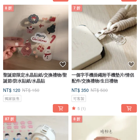
8 折
7 折
聖誕節限定水晶貼紙/交換禮物/聖
一個字手機掛繩附手機墊片/情侶
誕節/防水貼紙/水晶貼
配件/交換禮物/生日禮物
NT$ 120
NT$ 150
NT$ 350
NT$ 500
獨家販售
可客製
5
(1)
87 折
8 折