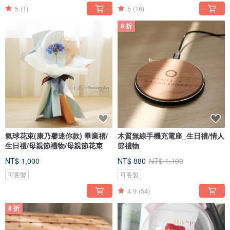
5
(1)
5
(16)
8 折
氣球花束(康乃馨迷你款) 畢業禮/
木質無線手機充電座_生日禮/情人
生日禮/母親節禮物/母親節花束
節禮物
NT$ 1,000
NT$ 880
NT$ 1,100
可客製
可客製
4.9
(54)
8 折