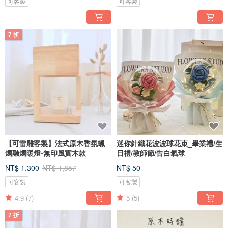
可客製
可客製
7 折
【可雷雕客製】法式原木香氛蠟
迷你針織花波波球花束_畢業禮/生
燭融燭暖燈-無印風實木款
日禮/教師節/告白氣球
NT$ 1,300
NT$ 1,857
NT$ 50
可客製
可客製
4.9
(7)
5
(5)
7 折