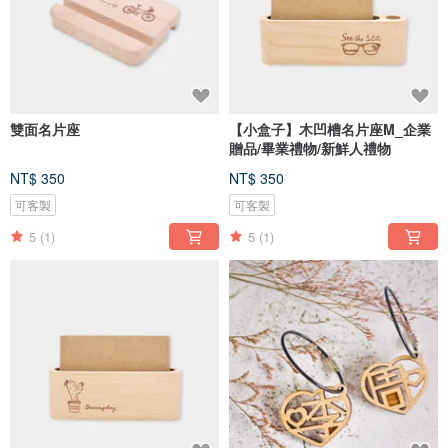
雙面名片座
【小盒子】木凹槽名片座M_企業
贈品/畢業禮物/新鮮人禮物
NT$ 350
NT$ 350
可客製
可客製
5
(1)
5
(1)