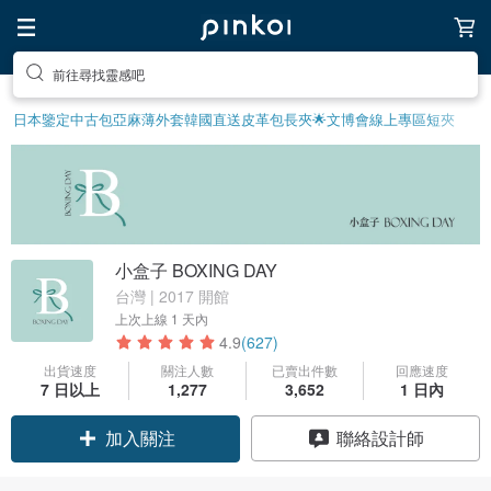
前往尋找靈感吧
日本鑒定中古包
亞麻薄外套
韓國直送皮革包
長夾
🌟文博會線上專區
短夾
小盒子 BOXING DAY
台灣 | 2017 開館
上次上線
1 天內
4.9
(627)
出貨速度
關注人數
已賣出件數
回應速度
7 日以上
1,277
3,652
1 日內
加入關注
聯絡設計師