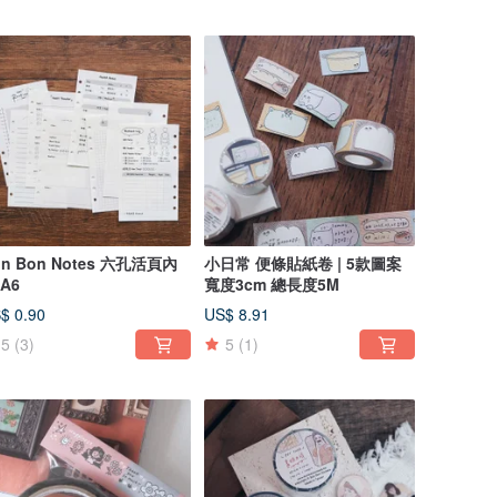
on Bon Notes 六孔活頁內
小日常 便條貼紙卷 | 5款圖案
A6
寬度3cm 總長度5M
$ 0.90
US$ 8.91
5
(3)
5
(1)