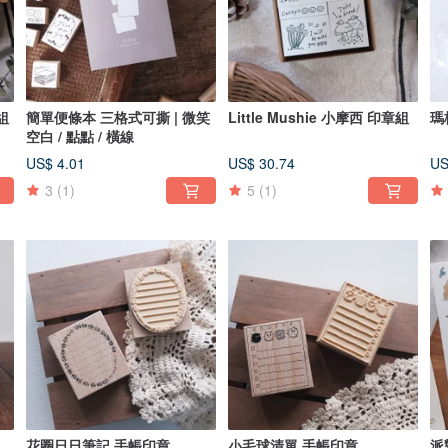
組
簡單便條本 三格式可撕 | 微笑
Little Mushie 小摩西 印章組
瑪
空白 / 點點 / 橫線
US$ 4.01
US$ 30.74
US
3
(1)
5
(1)
花圈日日筆記 手帳印章
小毛球清單 手帳印章
派