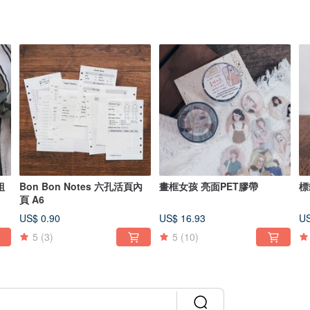
組
Bon Bon Notes 六孔活頁內
畫框女孩 亮面PET膠帶
標
頁 A6
US$ 0.90
US$ 16.93
US
5
(3)
5
(10)