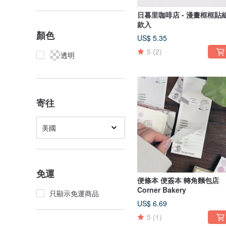
日暮里咖啡店 - 漫畫框框貼
款入
顏色
US$ 5.35
5
(2)
透明
寄往
美國
免運
便條本 便簽本 轉角麵包店
Corner Bakery
只顯示免運商品
US$ 6.69
5
(1)