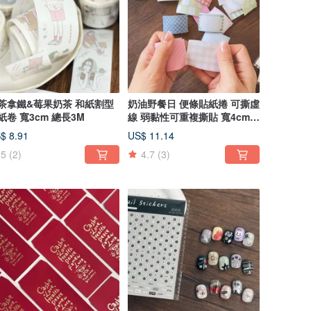
茶拿鐵&莓果奶茶 和紙割型
奶油野餐日 便條貼紙捲 可撕虛
紙卷 寬3cm 總長3M
線 弱黏性可重複撕貼 寬4cm
總長5M
$ 8.91
US$ 11.14
5
(2)
4.7
(3)