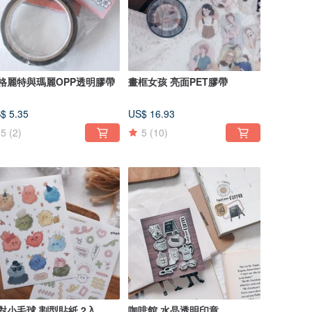
格麗特與瑪麗OPP透明膠帶
畫框女孩 亮面PET膠帶
$ 5.35
US$ 16.93
5
(2)
5
(10)
對小毛球 割型貼紙 2入
咖啡館 水晶透明印章