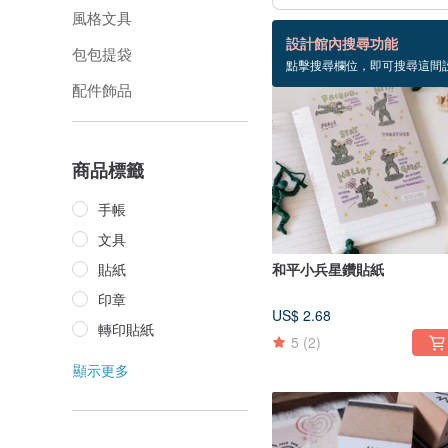
風格文具
74 個商品
設計館內搜尋功能
包包提袋
點擊搜尋欄位，即可搜尋這間
配件飾品
商品標籤
手帳
文具
貼紙
和平小兵星鑽貼紙
印章
US$ 2.68
轉印貼紙
5
(2)
顯示更多