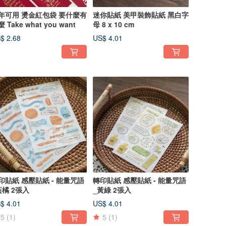
年可用 燙金紅包袋 要什麼有
迷你貼紙 美甲裝飾貼紙 黑白字
 Take what you want
母 8 x 10 cm
$ 2.68
US$ 4.01
印貼紙 感壓貼紙 - 能量咒語
轉印貼紙 感壓貼紙 - 能量咒語
藍橘 2張入
_黃綠 2張入
$ 4.01
US$ 4.01
5
(1)
5
(1)