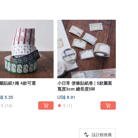
籤貼紙1捲 4款可選
小日常 便條貼紙卷 | 5款圖案
寬度3cm 總長度5M
$ 5.35
US$ 8.91
5
(14)
5
(1)
設計館推薦