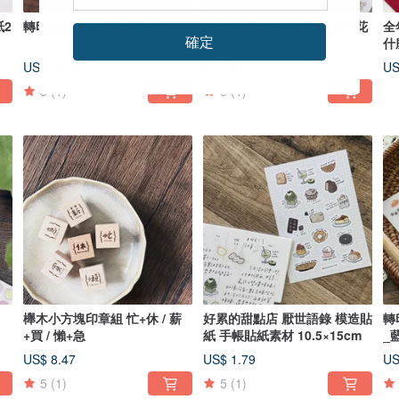
紙2
轉印貼紙 感壓貼紙 - 格紋
轉印貼紙 感壓貼紙 - 小摩西花
全
確定
園
什麼
US$ 4.01
US$ 4.01
US
5
(1)
5
(1)
櫸木小方塊印章組 忙+休 / 薪
好累的甜點店 厭世語錄 模造貼
轉
+買 / 懶+急
紙 手帳貼紙素材 10.5×15cm
_
US$ 8.47
US$ 1.79
US
5
(1)
5
(1)