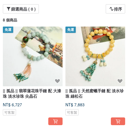
篩選商品 ( 0 )
排序
8 個商品
免運
免運
|| 孤品 || 翡翠蓮花珠手鏈 配 大漆
|| 孤品 || 天然蜜蠟手鏈 配 淡水珍
珠 淡水珍珠 尖晶石
珠 綠松石
NT$ 6,727
NT$ 7,883
可客製
可客製