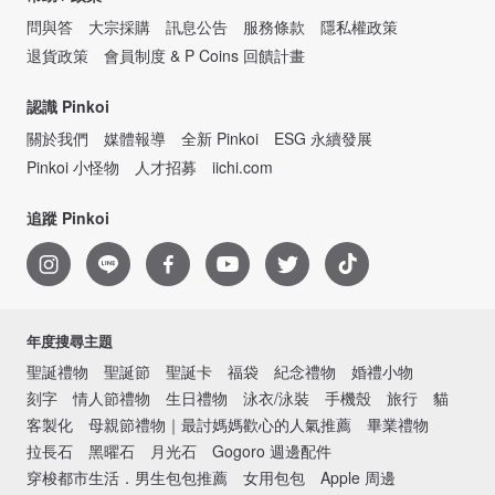
問與答
大宗採購
訊息公告
服務條款
隱私權政策
退貨政策
會員制度 & P Coins 回饋計畫
認識 Pinkoi
關於我們
媒體報導
全新 Pinkoi
ESG 永續發展
Pinkoi 小怪物
人才招募
iichi.com
追蹤 Pinkoi
年度搜尋主題
聖誕禮物
聖誕節
聖誕卡
福袋
紀念禮物
婚禮小物
刻字
情人節禮物
生日禮物
泳衣/泳裝
手機殼
旅行
貓
客製化
母親節禮物｜最討媽媽歡心的人氣推薦
畢業禮物
拉長石
黑曜石
月光石
Gogoro 週邊配件
穿梭都市生活．男生包包推薦
女用包包
Apple 周邊