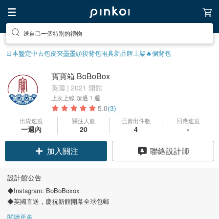
送自己一個特別的禮物
日本鑒定中古包
皮夾
墨墨頭後背包
雨具
新品牌上架🔥
側背包
寶寶箱 BoBoBox
英國 | 2021 開館
上次上線
超過 1 週
5.0
(3)
出貨速度
關注人數
已賣出件數
回應速度
一週內
20
4
-
加入關注
聯絡設計師
設計館公告
◆Instagram: BoBoBoxox
◆英國直送，慶祝新館開幕全球包郵
閱讀更多