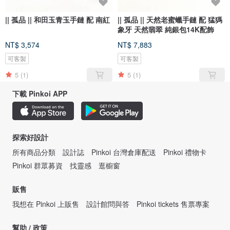
|| 孤品 || 和田玉青玉手鏈 配 南紅
|| 孤品 || 天然老蜜蠟手鏈 配 猛獁
象牙 天然翡翠 純銀包14K配飾
NT$ 3,574
NT$ 7,883
可客製
可客製
5
(1)
5
(1)
下載 Pinkoi APP
探索好設計
所有商品分類
設計誌
Pinkoi 台灣倉庫配送
Pinkoi 禮物卡
Pinkoi 群眾募資
找靈感
逛櫥窗
販售
我想在 Pinkoi 上販售
設計館問與答
Pinkoi tickets 售票專案
幫助 / 政策