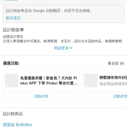
設計館故事是由 Google 自動翻譯，內容不完全精確。
顯示原文
設計館故事
品牌設計理念
主理人希望糅合中式風玩、歐洲珠寶、水五行，設計出火花的作品，推廣輕奢精
品。每件作品均由設計師親手搜羅及原創設計，具有獨特的手作溫度。希望親民
閱讀更多
的價格，令所有珠寶首飾散發著心儀珠寶。
獨立設計出精美作品，寄售於佛教平台《漢禮》，其野營佛法慈善，希望弘揚國
優惠活動
看全部 (6)
際心，支持間大小佛教道場。
有關主理人
輕鬆擁有海外好
寶寶，英國居英國，曾有實力現身拍賣行助理經理，處理的隨身拍品，包括億冊
免運優惠來囉！新會員 7 天內於 Pi
亦億億台幣。其後造於英國倫敦大學國際管理學碩士，曾修讀寶石學。 團隊風水
nkoi APP 下單 Pinkoi 幫你付運
指定商品跨境享
顧問為2020年全球算命師大賽亞軍。
費，滿 NT$ 500 最高可折運費 NT
$ 100
現職鴿收藏家、珠寶設計師，珠寶設計師，為喜愛流連歐洲年齡，搜羅珍稀寶石
活動詳情
活動詳
及材料飾品。首飾品牌，希望推廣並暗示“首飾的審美”。
設計館商品
寶寶箱 BoBoBox