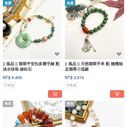
免運
免運
|| 孤品 || 翡翠平安扣多寶手鏈 配
|| 孤品 || 天然翡翠手串 配 橄欖核
淡水珍珠 綠松石
及翡翠小流蘇
NT$ 8,409
NT$ 3,574
可客製
可客製
售完
售完