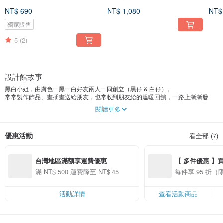
熊
NT$ 690
NT$ 1,080
NT$
獨家販售
5
(2)
設計館故事
黑白小姐，由膚色一黑一白好友兩人一同創立（黑仔 & 白仔）。
常常製作飾品、畫插畫送給朋友，也常收到朋友給的溫暖回饋，一路上漸漸發
現，原來自己的手藝可以溫暖別人的心，也越來越發覺「手作」的這個心意能讓
閱讀更多
人感到快樂。
雖然能做的並不多，但是希望把這種「溫暖」的力量散播出去，將影響力拓及到
更多人身上。於是黑仔畫畫、白仔打雜，兩人一起開始一點一滴的累積作品及經
優惠活動
看全部 (7)
驗，慢慢搭建起這個品牌。
「用插畫描繪喜歡的生活樣貌，保持寬闊的心，像山海一樣自由自在，做美好善
台灣地區滿額享運費優惠
【 多件優惠 】
良的事。」
吧 ʕ •ᴥ•ʔ
滿 NT$ 500 運費降至 NT$ 45
每件享 95 折
每天忙碌的工作使人失去鬥志、喘不過氣，有時候覺得永遠看不見終點和希望。
黑白小姐希望用療癒的插畫輕輕地告訴每一個你，我們可以選擇不為工作而生
活，而是為生活而工作。
活動詳情
查看活動商品
用插畫描繪喜歡的生活樣貌，願能保持寬闊的心，像山海一樣，自由自在。想帶
給你大大的勇氣，過嚮往的生活，慢慢的、不用太急的，成為自己喜歡的模樣。