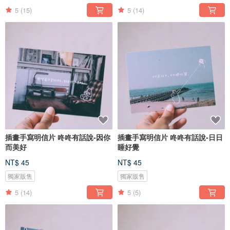
5
(15)
5
(14)
插畫手寫明信片 咚咚有話說-因你
插畫手寫明信片 咚咚有話說-日日
而美好
睡好覺
NT$ 45
NT$ 45
獨家販售
獨家販售
5
(14)
5
(5)