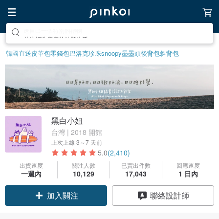
前往打造療癒的放鬆生活
韓國直送皮革包
零錢包
巴洛克珍珠
snoopy
墨墨頭後背包
斜背包
黑白小姐
台灣 | 2018 開館
上次上線
3～7 天前
5.0
(2,410)
出貨速度
關注人數
已賣出件數
回應速度
一週內
10,129
17,043
1 日內
領優惠券
聯絡設計師
加入關注