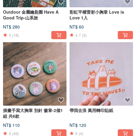
Outdoor 金屬鑰匙圈 Have A
彩虹平權雷射小胸章 Love is
Good Trip-山系旅
Love 1入
NT$ 280
NT$ 60
5
(18)
4.7
(3)
插畫手寫大胸章 別針 徽章-2個1
帶我去浪 萬用轉印貼紙
組 共6款
NT$ 110
NT$ 120
5
(49)
5
(4)