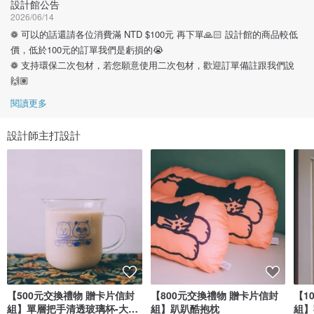
設計館公告
2026/06/14
❁ 可以的話還請各位消費滿 NTD $100元 再下單🙏🏻 設計館的商品較低
價，低於100元的訂單我們是虧損的😭
❁ 支持環保二次包材，若您願意使用二次包材，歡迎訂單備註跟我們說
🙌🏽
閱讀更多
設計師主打設計
【500元交換禮物 贈卡片信封
【800元交換禮物 贈卡片信封
【1
組】單層把手清透玻璃杯-大貓
組】趴趴酷抱枕
組】