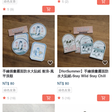
5
(2)
綠色友善
5
(9)
手繪插畫霧面防水大貼紙 衝浪-風
【HotSummer】手繪插畫霧面防
平浪順
水大貼紙-Stay Wild Stay Chill
NT$ 80
NT$ 80
綠色友善
綠色友善
5
(19)
5
(16)