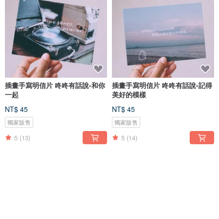
插畫手寫明信片 咚咚有話說-和你
插畫手寫明信片 咚咚有話說-記得
一起
美好的模樣
NT$ 45
NT$ 45
獨家販售
獨家販售
5
(13)
5
(14)