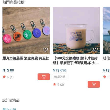
熱門商品推薦
壓克力鑰匙圈 酒空萬歲 共五款
【500元交換禮物 贈卡片信封
明信
組】單層把手清透玻璃杯-大貓
熊
NT$ 80
NT$ 690
NT$
5
(1)
5
獨家販售
5
(2)
設計館商品
黑白小姐