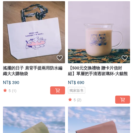
搖擺的日子 肩背手提兩用防水編
【500元交換禮物 贈卡片信封
織大大購物袋
組】單層把手清透玻璃杯-大貓熊
NT$ 390
NT$ 690
5
(1)
獨家販售
5
(2)