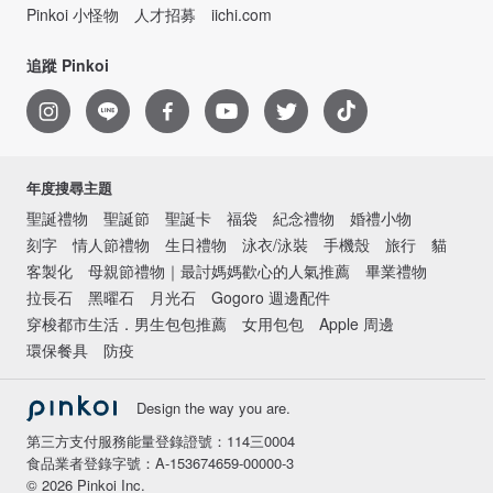
Pinkoi 小怪物
人才招募
iichi.com
追蹤 Pinkoi
年度搜尋主題
聖誕禮物
聖誕節
聖誕卡
福袋
紀念禮物
婚禮小物
刻字
情人節禮物
生日禮物
泳衣/泳裝
手機殼
旅行
貓
客製化
母親節禮物｜最討媽媽歡心的人氣推薦
畢業禮物
拉長石
黑曜石
月光石
Gogoro 週邊配件
穿梭都市生活．男生包包推薦
女用包包
Apple 周邊
環保餐具
防疫
Design the way you are.
第三方支付服務能量登錄證號：114三0004
食品業者登錄字號：A-153674659-00000-3
© 2026 Pinkoi Inc.