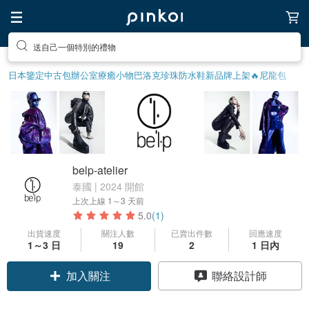
送自己一個特別的禮物
日本鑒定中古包
辦公室療癒小物
巴洛克珍珠
防水鞋
新品牌上架🔥
尼龍包
belp-atelier
泰國 | 2024 開館
上次上線
1～3 天前
5.0
(1)
出貨速度
關注人數
已賣出件數
回應速度
1～3 日
19
2
1 日內
加入關注
聯絡設計師