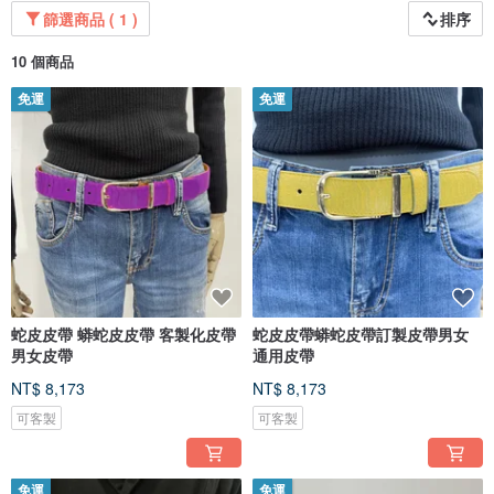
奢侈人士，因為你的生活就是你的風格！
篩選商品 ( 1 )
排序
探索我們的系列並透過 BeLP Exotic Leather Goods Atelier 提升您的日常生活。
10 個商品
真摯地，
免運
免運
BeLP團隊
蛇皮皮帶 蟒蛇皮皮帶 客製化皮帶
蛇皮皮帶蟒蛇皮帶訂製皮帶男女
男女皮帶
通用皮帶
NT$ 8,173
NT$ 8,173
可客製
可客製
免運
免運