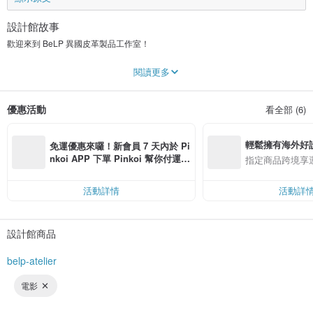
設計館故事
歡迎來到 BeLP 異國皮革製品工作室！
在 BeLP，我們專注於製作精緻的皮革製品，體現奢華、獨特和卓越的品質。每
閱讀更多
件產品均經過精心手工製作，對細節充滿熱情，確保每件作品都講述一個迷人的
故事。
優惠活動
看全部 (6)
我們的理念：
我們相信時尚是自我表達的畫布，這就是為什麼我們不斷努力創造與您的個人風
格產生共鳴的創新設計。我們對原創性的承諾感到自豪，為每件產品注入獨特的
輕鬆擁有海外好
氣息。
免運優惠來囉！新會員 7 天內於 Pi
nkoi APP 下單 Pinkoi 幫你付運
指定商品跨境享
品質問題：
費，滿 NT$ 500 最高可折運費 NT
我們在品質上從不妥協。我們對完美的追求體現在我們只使用來自世界各地的最
$ 100
優質材料和配件。當您選擇 BeLP 時，您就選擇了經得起時間考驗的永恆工藝。
活動詳情
活動詳
工藝藝術：
每一針、每一個細節都證明了我們團隊的藝術性和奉獻。我們的皮革製品不僅僅
設計館商品
是配件；它們是精緻的體現，也是您獨特個性的體現。
印尼最好的皮革：
belp-atelier
我們選擇了來自印尼的最好的皮革，以其優質的品質和精緻的質感而聞名。這個
選擇體現了我們致力於為您提供散發優雅和品味的最優質產品的承諾。
電影
加入奢華的生活方式：
BeLP 邀請您擁抱奢華生活，讓您的風格成為您個性的延伸。成為你注定成為的