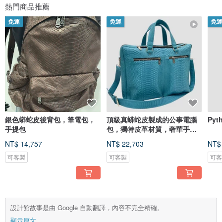
熱門商品推薦
免運
免運
免
銀色蟒蛇皮後背包，筆電包，
頂級真蟒蛇皮製成的公事電腦
Py
手提包
包，獨特皮革材質，奢華手工
製作。
NT$ 14,757
NT$ 22,703
NT$
可客製
可客製
可
設計館故事是由 Google 自動翻譯，內容不完全精確。
顯示原文