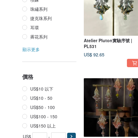
珠繡系列
捷克珠系列
耳環
霽花系列
Atelier Pluton實驗序號 |
PL531
顯示更多
US$ 92.65
價格
US$10 以下
US$10 - 50
US$50 - 100
US$100 - 150
US$150 以上
US$
-