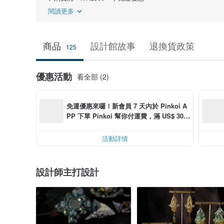
閱讀更多
商品
設計館故事
退換貨政策
125
優惠活動
看全部 (2)
免運優惠來囉！新會員 7 天內於 Pinkoi A
PP 下單 Pinkoi 幫你付運費，滿 US$ 30.0
0 最高可折運費 US$ 6.00
活動詳情
設計師主打設計