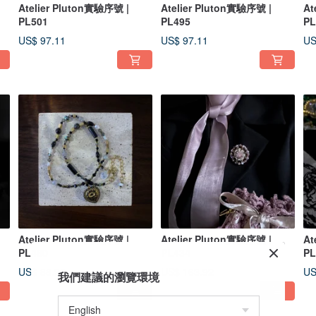
Atelier Pluton實驗序號 |
Atelier Pluton實驗序號 |
At
PL501
PL495
PL
US$ 97.11
US$ 97.11
US
Atelier Pluton實驗序號 |
Atelier Pluton實驗序號 |
At
PL480
PL434
PL
US$ 88.20
US$ 163.92
US
我們建議的瀏覽環境