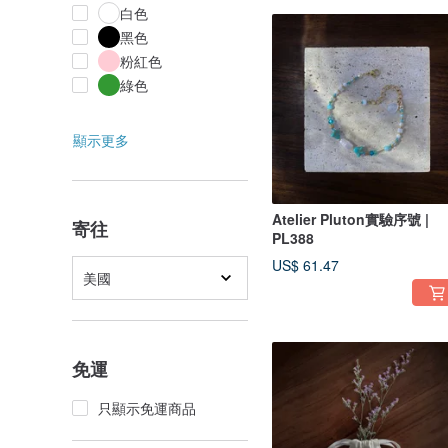
白色
黑色
粉紅色
綠色
顯示更多
Atelier Pluton實驗序號 |
寄往
PL388
US$ 61.47
美國
免運
只顯示免運商品