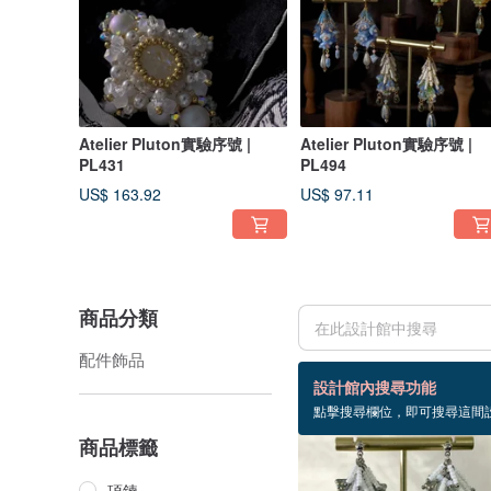
Atelier Pluton實驗序號 |
Atelier Pluton實驗序號 |
PL431
PL494
US$ 163.92
US$ 97.11
商品分類
配件飾品
125 個商品
設計館內搜尋功能
點擊搜尋欄位，即可搜尋這間
商品標籤
項鍊