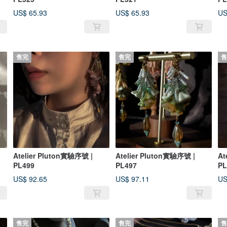
US$ 65.93
US$ 65.93
US
售完
售完
售
Atelier Pluton實驗序號 |
Atelier Pluton實驗序號 |
At
PL499
PL497
PL
US$ 92.65
US$ 97.11
US
售完
售完
售