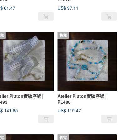
$ 61.47
US$ 97.11
完
售完
elier Pluton實驗序號 |
Atelier Pluton實驗序號 |
493
PL486
$ 141.65
US$ 110.47
完
售完