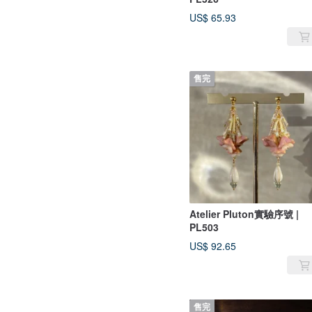
US$ 65.93
售完
Atelier Pluton實驗序號 |
PL503
US$ 92.65
售完