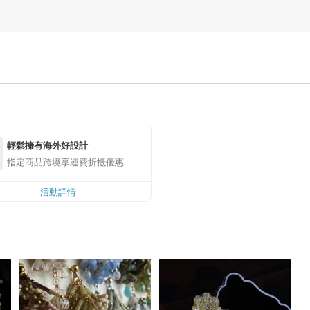
輕鬆擁有海外好設計
指定商品跨境享運費折抵優惠
活動詳情