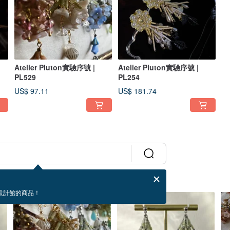
Atelier Pluton實驗序號 |
Atelier Pluton實驗序號 |
PL529
PL254
US$ 97.11
US$ 181.74
設計館的商品！