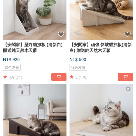
【安閣家】壁咚貓抓板 (清新白)
【安閣家】頑強 斜坡貓抓板(清新
贈送純天然木天蓼
白) 贈送純天然木天蓼
NT$ 920
NT$ 500
綠色友善
綠色友善
4.9
(71)
5
(176)