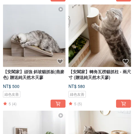
【安閣家】頑強 斜坡貓抓板(燕麥
【安閣家】轉角瓦楞貓抓柱 - 兩尺
色) 贈送純天然木天蓼
寸 (贈送純天然木天蓼)
NT$ 500
NT$ 580
綠色友善
綠色友善
5
(4)
5
(5)