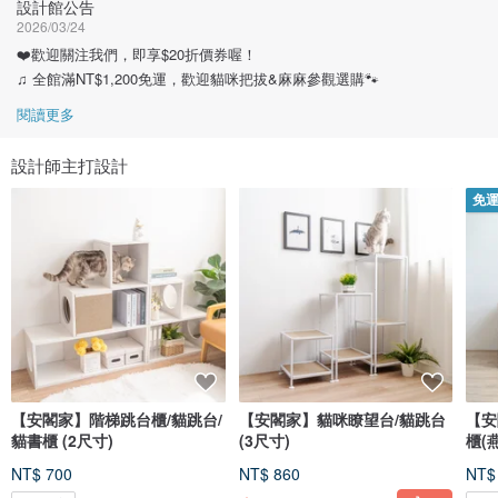
設計館公告
2026/03/24
❤️歡迎關注我們，即享$20折價券喔！
♫ 全館滿NT$1,200免運，歡迎貓咪把拔&麻麻參觀選購🐾
閱讀更多
設計師主打設計
免
【安閣家】階梯跳台櫃/貓跳台/
【安閣家】貓咪瞭望台/貓跳台
【安
貓書櫃 (2尺寸)
(3尺寸)
櫃(
NT$ 700
NT$ 860
NT$