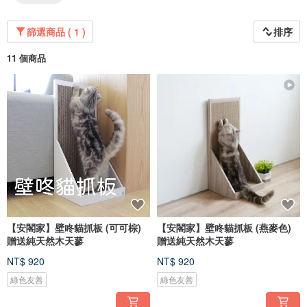
篩選商品 ( 1 )
排序
11 個商品
【安閣家】壁咚貓抓板 (可可棕)
【安閣家】壁咚貓抓板 (燕麥色)
贈送純天然木天蓼
贈送純天然木天蓼
NT$ 920
NT$ 920
綠色友善
綠色友善