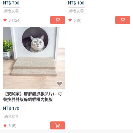
NT$ 700
NT$ 190
綠色友善
綠色友善
5
(124)
5
(9)
【安閣家】胖胖貓抓板(2片) - 可
替換胖胖版躲貓貓櫃內抓板
NT$ 170
綠色友善
5
(5)