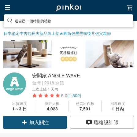
送自己一個特別的禮物
日本鑒定中古包
長夾
新品牌上架🔥
圓筒包
墨墨頭後背包
父親節
安閣家 ANGLE WAVE
台灣 | 2018 開館
上次上線
1 天內
5.0
(1,502)
出貨速度
關注人數
已賣出件數
回應速度
1～3 日
4,023
7,501
1 日內
領優惠券
聯絡設計師
加入關注