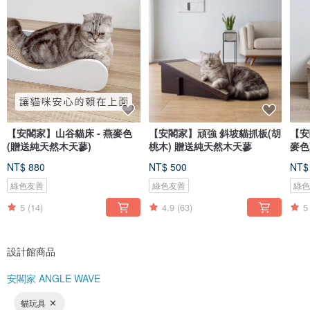
【安閣家】山谷貓床 - 燕麥色
【安閣家】頑強 斜坡貓抓板(胡
【安
(贈送純天然木天蓼)
桃木) 贈送純天然木天蓼
麥色
NT$ 880
NT$ 500
NT$
綠色友善
綠色友善
綠
5
(14)
4.9
(63)
5
設計館商品
安閣家 ANGLE WAVE
貓玩具