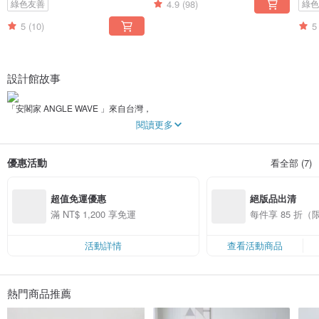
4.9
(98)
綠色友善
綠
5
(10)
5
設計館故事
「安閣家 ANGLE WAVE 」來自台灣，
我們始終相信日子就該過得安心自在，不該讓周遭的毒物因子影響生活品質，
閱讀更多
因此以無毒、純粹的瓦楞紙板為主體，獨家開發一系列無毒環保的寵物友善家
具。
優惠活動
看全部 (7)
「是貓用品，也是居家生活的一份子」，
我們將貓用品的外型加入了更多居家生活的實用考量，
並以簡約、自然的風格設計帶出質感，巧妙的融入家中環境，
超值免運優惠
絕版品出清
輕鬆打造人貓共享的美好生活❤
滿 NT$ 1,200 享免運
每件享 85 折
活動詳情
查看活動商品
熱門商品推薦