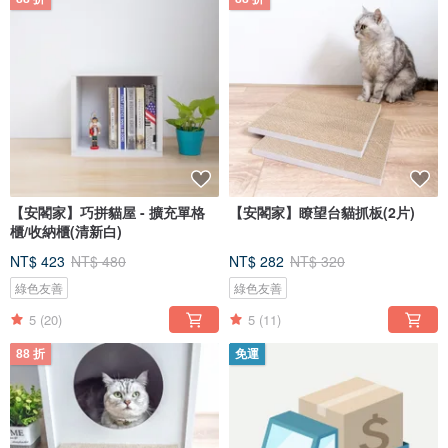
【安閣家】巧拼貓屋 - 擴充單格
【安閣家】瞭望台貓抓板(2片)
櫃/收納櫃(清新白)
NT$ 423
NT$ 480
NT$ 282
NT$ 320
綠色友善
綠色友善
5
(20)
5
(11)
88 折
免運