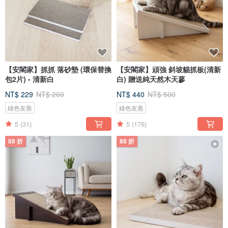
【安閣家】抓抓 落砂墊 (環保替換
【安閣家】頑強 斜坡貓抓板(清新
包2片) - 清新白
白) 贈送純天然木天蓼
NT$ 229
NT$ 260
NT$ 440
NT$ 500
綠色友善
綠色友善
5
(31)
5
(176)
88 折
88 折