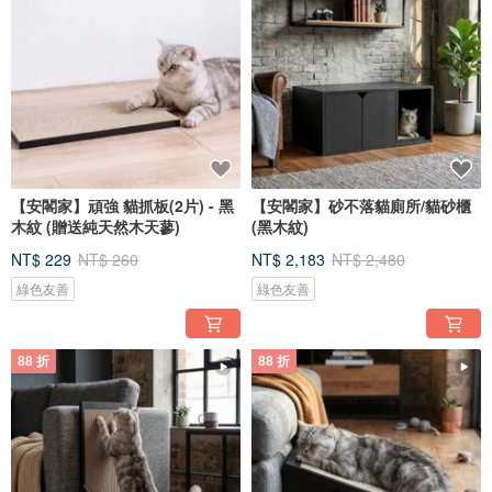
【安閣家】頑強 貓抓板(2片) - 黑
【安閣家】砂不落貓廁所/貓砂櫃
木紋 (贈送純天然木天蓼)
(黑木紋)
NT$ 229
NT$ 260
NT$ 2,183
NT$ 2,480
綠色友善
綠色友善
88 折
88 折