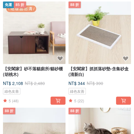
免運
85 折
88 折
【安閣家】砂不落貓廁所/貓砂櫃
【安閣家】抓抓落砂墊-含集砂盒
(胡桃木)
(清新白)
NT$ 2,108
NT$ 2,480
NT$ 344
NT$ 390
綠色友善
綠色友善
5
(48)
5
(22)
88 折
88 折