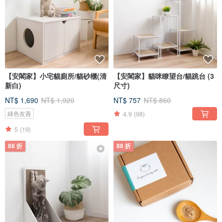
【安閣家】小宅貓廁所/貓砂櫃(清
【安閣家】貓咪瞭望台/貓跳台 (3
新白)
尺寸)
NT$ 1,690
NT$ 1,920
NT$ 757
NT$ 860
4.9
(98)
綠色友善
5
(19)
88 折
88 折