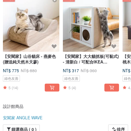
【安閣家】山谷貓床 - 燕麥色
【安閣家】大大貓抓板(可黏式)
【安
(贈送純天然木天蓼)
- 清新白 / 可配合IKEA
桃木
KALLAX
NT$ 775
NT$ 880
NT$ 317
NT$ 360
NT$
綠色友善
綠色友善
綠
5
(14)
5
(4)
4
設計館商品
安閣家 ANGLE WAVE
篩選商品 ( 0 )
排序