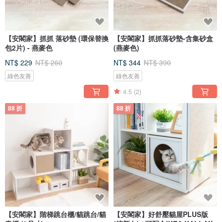
【安閣家】抓抓 落砂墊 (環保替換
【安閣家】抓抓落砂墊-含集砂盒
包2片) - 燕麥色
(燕麥色)
NT$ 229
NT$ 260
NT$ 344
NT$ 390
綠色友善
綠色友善
4.5
(2)
88 折
88 折
【安閣家】階梯跳台櫃/貓跳台/貓
【安閣家】好舒壓貓屋PLUS版