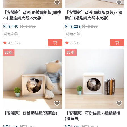
【安閣家】頑強 斜坡貓抓板(胡桃
【安閣家】頑強 貓抓板(2片) - 清
木) 贈送純天然木天蓼
新白 (贈送純天然木天蓼)
NT$ 440
NT$ 500
NT$ 229
NT$ 260
綠色友善
綠色友善
4.9
(63)
5
(71)
88 折
88 折
【安閣家】好舒壓貓屋(清新白)
【安閣家】巧拼貓屋 - 躲貓貓櫃
(清新白)
NT$ 616
NT$ 700
NT$ 520
NT$ 590