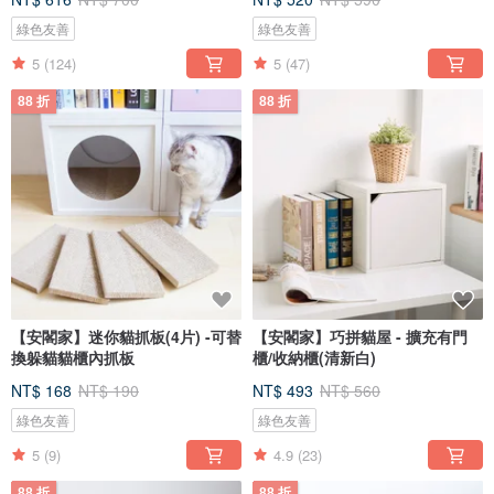
綠色友善
綠色友善
5
(124)
5
(47)
88 折
88 折
【安閣家】迷你貓抓板(4片) -可替
【安閣家】巧拼貓屋 - 擴充有門
換躲貓貓櫃內抓板
櫃/收納櫃(清新白)
NT$ 168
NT$ 190
NT$ 493
NT$ 560
綠色友善
綠色友善
5
(9)
4.9
(23)
88 折
88 折