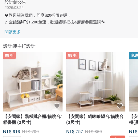
設計館公告
2026/03/24
❤️歡迎關注我們，即享$20折價券喔！
♫ 全館滿NT$1,200免運，歡迎貓咪把拔&麻麻參觀選購🐾
閱讀更多
設計師主打設計
88 折
88 折
免
【安閣家】階梯跳台櫃/貓跳台/
【安閣家】貓咪瞭望台/貓跳台
【安
貓書櫃 (2尺寸)
(3尺寸)
櫃(
NT$ 616
NT$ 700
NT$ 757
NT$ 860
NT$