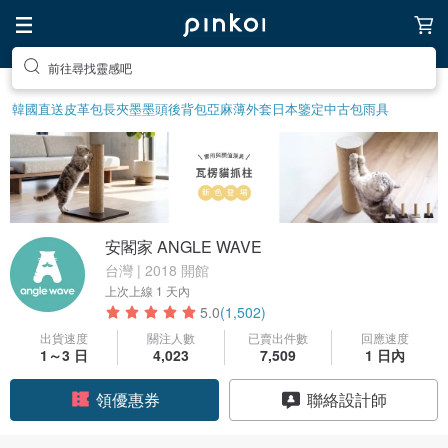
前往尋找靈感吧
韓國直送皮革包
長夾
墨墨頭後背包
亞麻薄外套
日本鑒定中古包
雨具
安閣家 ANGLE WAVE
台灣 | 2018 開館
上次上線
1 天內
5.0
(1,502)
出貨速度
關注人數
已賣出件數
回應速度
1～3 日
4,023
7,509
1 日內
領優惠券
聯絡設計師
加入關注