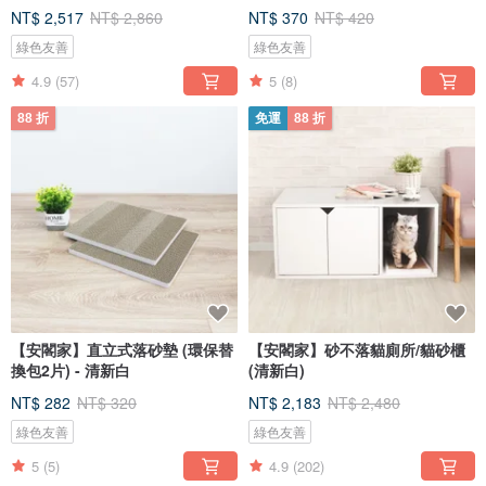
NT$ 2,517
NT$ 2,860
NT$ 370
NT$ 420
綠色友善
綠色友善
4.9
(57)
5
(8)
88 折
免運
88 折
【安閣家】直立式落砂墊 (環保替
【安閣家】砂不落貓廁所/貓砂櫃
換包2片) - 清新白
(清新白)
NT$ 282
NT$ 320
NT$ 2,183
NT$ 2,480
綠色友善
綠色友善
5
(5)
4.9
(202)