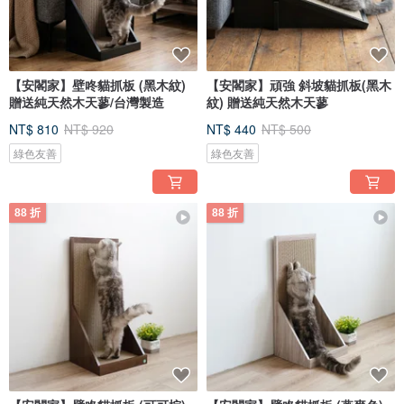
【安閣家】壁咚貓抓板 (黑木紋)
【安閣家】頑強 斜坡貓抓板(黑木
贈送純天然木天蓼/台灣製造
紋) 贈送純天然木天蓼
NT$ 810
NT$ 920
NT$ 440
NT$ 500
綠色友善
綠色友善
88 折
88 折