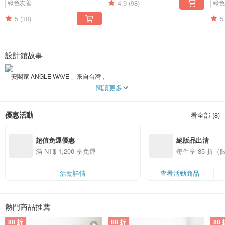
4.9
(98)
綠色友善
綠
5
(10)
5
設計館故事
「安閣家 ANGLE WAVE 」來自台灣，
我們始終相信日子就該過得安心自在，不該讓周遭的毒物因子影響生活品質，
閱讀更多
因此以無毒、純粹的瓦楞紙板為主體，獨家開發一系列無毒環保的寵物友善家
具。
優惠活動
看全部 (8)
「是貓用品，也是居家生活的一份子」，
我們將貓用品的外型加入了更多居家生活的實用考量，
並以簡約、自然的風格設計帶出質感，巧妙的融入家中環境，
超值免運優惠
絕版品出清
輕鬆打造人貓共享的美好生活❤
滿 NT$ 1,200 享免運
每件享 85 折
活動詳情
查看活動商品
熱門商品推薦
88 折
88 折
88 