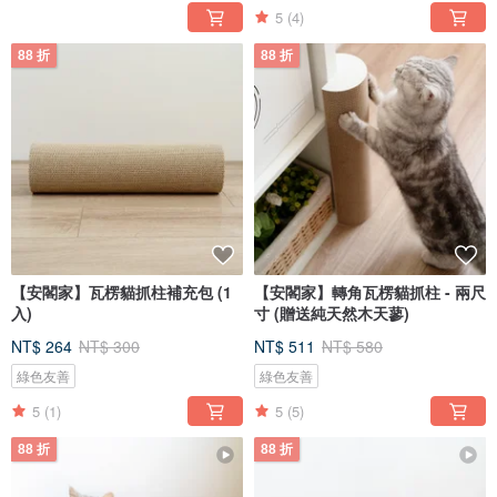
5
(4)
88 折
88 折
【安閣家】瓦楞貓抓柱補充包 (1
【安閣家】轉角瓦楞貓抓柱 - 兩尺
入)
寸 (贈送純天然木天蓼)
NT$ 264
NT$ 300
NT$ 511
NT$ 580
綠色友善
綠色友善
5
(1)
5
(5)
88 折
88 折