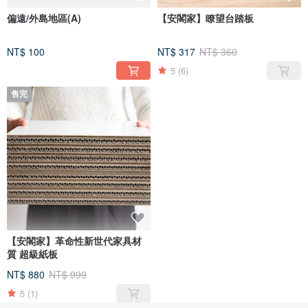
偏遠/外島地區(A)
【安閣家】瞭望台踏板
NT$ 100
NT$ 317
NT$ 360
5
(6)
售完
【安閣家】革命性新世代家具材
質 超級紙板
NT$ 880
NT$ 999
5
(1)