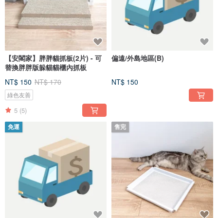
【安閣家】胖胖貓抓板(2片) - 可
偏遠/外島地區(B)
替換胖胖版躲貓貓櫃內抓板
NT$ 150
NT$ 170
NT$ 150
綠色友善
5
(5)
免運
售完