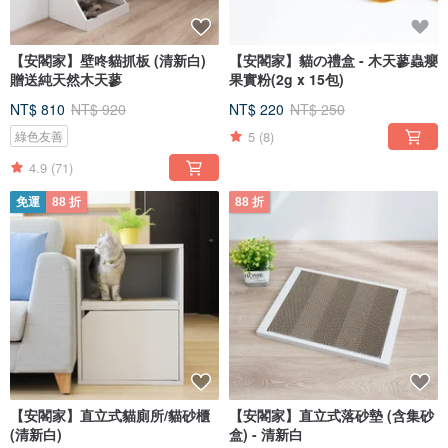
【安閣家】壁咚貓抓板 (清新白)
【安閣家】貓の禮盒 - 木天蓼蟲癭
贈送純天然木天蓼
果實粉(2g x 15包)
NT$ 810
NT$ 920
NT$ 220
NT$ 250
5
(8)
綠色友善
4.9
(71)
免運
88 折
88 折
【安閣家】直立式貓廁所/貓砂櫃
【安閣家】直立式落砂墊 (含集砂
(清新白)
盒) - 清新白