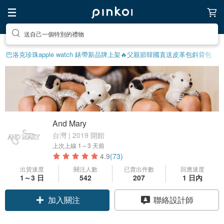
前往打造療癒的放鬆生活
巴洛克珍珠
apple watch 錶帶
新品牌上架🔥
父親節
韓國直送皮革包
斜背包
And Mary
台灣 | 2019 開館
上次上線
1～3 天前
4.9
(73)
出貨速度
關注人數
已賣出件數
回應速度
1～3 日
542
207
1 日內
加入關注
聯絡設計師