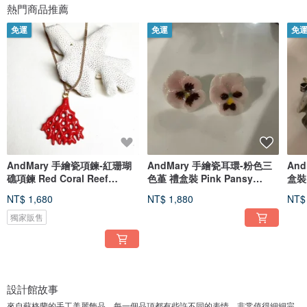
熱門商品推薦
免運
免運
免
AndMary 手繪瓷項鍊-紅珊瑚
AndMary 手繪瓷耳環-粉色三
An
礁項鍊 Red Coral Reef
色堇 禮盒裝 Pink Pansy
盒裝F
Necklace
Earrings
Earr
NT$ 1,680
NT$ 1,880
NT$
獨家販售
設計館故事
來自蘇格蘭的手工美麗飾品，每一個品項都有些許不同的表情。非常值得細細完