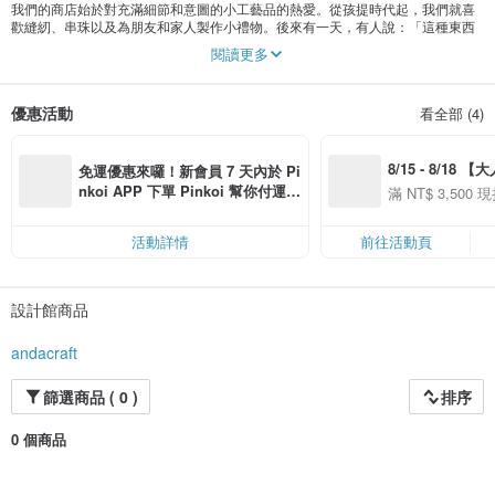
我們的商店始於對充滿細節和意圖的小工藝品的熱愛。從孩提時代起，我們就喜
歡縫紉、串珠以及為朋友和家人製作小禮物。後來有一天，有人說：「這種東西
應該要賣。」這就是這家店簡陋的開端。
閱讀更多
我們相信手工藝品是有意義的禮物，因為它們是用心和時間創造的。我們店裡的
每件商品都是手工製作的，無論是串珠鑰匙圈、繡花布夾，還是可愛的裝飾。我
優惠活動
看全部 (4)
們親自設計和完成所有工作，以確保每一件作品都是獨一無二的，並且真正帶來
快樂。
8/15 - 8/18 
最讓我們感到自豪的不僅是銷售產品，而是看到顧客在收到我們用心製作的產品
免運優惠來囉！新會員 7 天內於 Pi
時的笑容。
季】滿 NT$3500
nkoi APP 下單 Pinkoi 幫你付運
滿 NT$ 3,500 現
50
費，滿 NT$ 500 最高可折運費 NT
50
感謝您造訪我們的商店。我們希望您能找到一些可愛又溫馨的物品，並帶回一些
$ 100
溫暖。
活動詳情
前往活動頁
設計館商品
andacraft
篩選商品 ( 0 )
排序
0 個商品