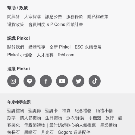
幫助 / 政策
問與答
大宗採購
訊息公告
服務條款
隱私權政策
退貨政策
會員制度 & P Coins 回饋計畫
認識 Pinkoi
關於我們
媒體報導
全新 Pinkoi
ESG 永續發展
Pinkoi 小怪物
人才招募
iichi.com
追蹤 Pinkoi
年度搜尋主題
聖誕禮物
聖誕節
聖誕卡
福袋
紀念禮物
婚禮小物
刻字
情人節禮物
生日禮物
泳衣/泳裝
手機殼
旅行
貓
客製化
母親節禮物｜最討媽媽歡心的人氣推薦
畢業禮物
拉長石
黑曜石
月光石
Gogoro 週邊配件