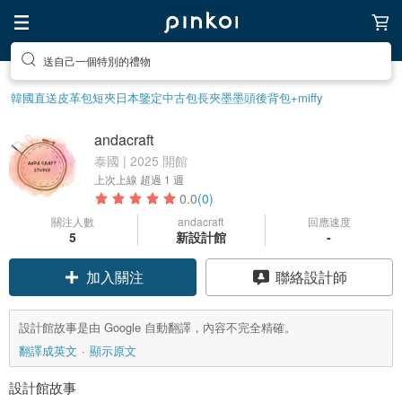
送自己一個特別的禮物
韓國直送皮革包
短夾
日本鑒定中古包
長夾
墨墨頭後背包
+miffy
andacraft
泰國 | 2025 開館
上次上線
超過 1 週
0.0
(0)
關注人數
andacraft
回應速度
5
新設計館
-
加入關注
聯絡設計師
設計館故事是由 Google 自動翻譯，內容不完全精確。
翻譯成英文
顯示原文
設計館故事