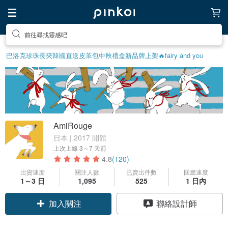
前往尋找靈感吧
巴洛克珍珠
長夾
韓國直送皮革包
中秋禮盒
新品牌上架🔥
fairy and you
AmiRouge
日本 | 2017 開館
上次上線
3～7 天前
4.8
(120)
出貨速度
關注人數
已賣出件數
回應速度
1～3 日
1,095
525
1 日內
加入關注
聯絡設計師