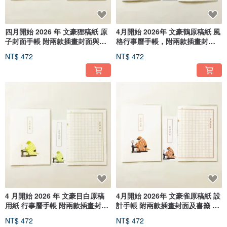
四月開始 2026 年 文豪狸稿紙 原
4月開始 2026年 文豪鶴原稿紙 風
子封面手帳 附兩款插畫封面與書
格行事曆手帳，附兩款插畫封面
籤 B6 午年 馬 十二生肖 文豪 鋼
與書籤，B6尺寸。亦可聯想到馬
NT$ 472
NT$ 472
筆 狸 動物
年、十二生肖、文豪、鋼筆、鳥
類、動物等主題。
4 月開始 2026 年 文豪目白原稿
4月開始 2026年 文豪雀原稿紙 設
用紙 行事曆手帳 附兩款插畫封面
計手帳 附兩款插畫封面及書籤 B6
與書籤 B6 午年 馬 十二生肖 文豪
馬年 十二生肖 文學作家 鋼筆 鳥
NT$ 472
NT$ 472
鋼筆 鳥 動物
動物