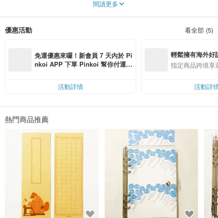
閱讀更多
我的作品除了網路販售外，也會在藝廊進行展覽和銷售。
---
優惠活動
看全部 (5)
【作品發表與藝廊資訊】
輕鬆擁有海外好
☆ X (原 Twitter) (
@RougeAmi
)
免運優惠來囉！新會員 7 天內於 Pi
☆ Instagram (
@rougeamirouge
)
nkoi APP 下單 Pinkoi 幫你付運
指定商品跨境享
費，滿 NT$ 500 最高可折運費 NT
$ 100
活動詳情
活動詳
熱門商品推薦