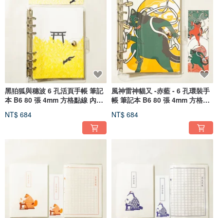
黑狛狐與穗波 6 孔活頁手帳 筆記
風神雷神貓又 -赤藍 - 6 孔環裝手
本 B6 80 張 4mm 方格點線 內頁
帳 筆記本 B6 80 張 4mm 方格點
紙 書籤 聖經尺寸 透明 活頁夾
線條 內頁 書籤 活頁夾 筆記本
NT$ 684
NT$ 684