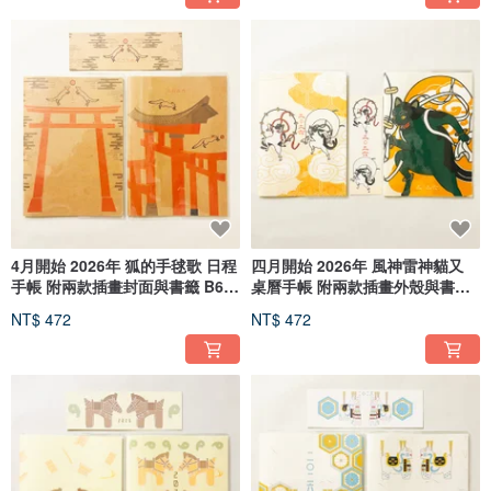
4月開始 2026年 狐的手毬歌 日程
四月開始 2026年 風神雷神貓又
手帳 附兩款插畫封面與書籤 B6
桌曆手帳 附兩款插畫外殼與書籤
馬年 12生肖 狐的嫁妝 狐面 狛狐
B6 featuring Horse zodiac
NT$ 472
NT$ 472
動物
animal characters