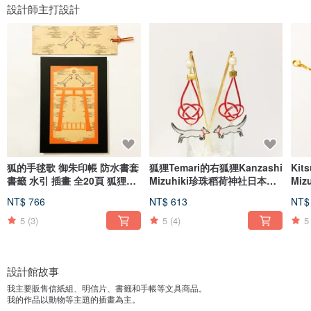
設計師主打設計
狐的手毬歌 御朱印帳 防水書套
狐狸Temari的右狐狸Kanzashi
Kit
書籤 水引 插畫 全20頁 狐狸嫁
Mizuhiki珍珠稻荷神社日本動
Mi
女 狛狐 狐面 蛇腹式裝訂
物浴衣和服髮飾Fox的婚姻
板Ki
NT$ 766
NT$ 613
NT$
5
(3)
5
(4)
5
設計館故事
我主要販售信紙組、明信片、書籤和手帳等文具商品。
我的作品以動物等主題的插畫為主。
我使用數位、點描、水彩、鋼筆等方式進行創作。