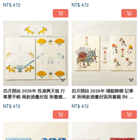
二生肖 昭和 風格
馬 生肖 兔 動物
NT$ 472
NT$ 472
四月開始 2026年 投扇興天狐 行
四月開始 2026年 橘貓舞獅 記事
事曆手帳 兩款插畫封面 附書籤
本 附兩款插畫封面與書籤 B6 適
B6 馬年 12生肖 狐狸嫁女 狐面 狐
合送禮 生肖 貓 動物
NT$ 472
NT$ 472
狸 動物