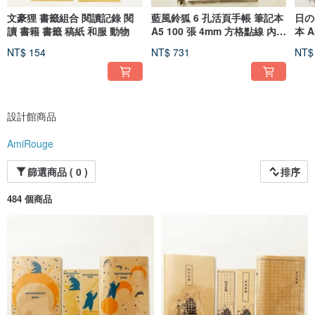
文豪狸 書籤組合 閱讀記錄 閱
藍風鈴狐 6 孔活頁手帳 筆記本
日の
讀 書籍 書籤 稿紙 和服 動物
A5 100 張 4mm 方格點線 內頁
本 
書籤 透明 活頁夾
線 
NT$ 154
NT$ 731
NT$
活頁
設計館商品
AmiRouge
篩選商品 ( 0 )
排序
484 個商品