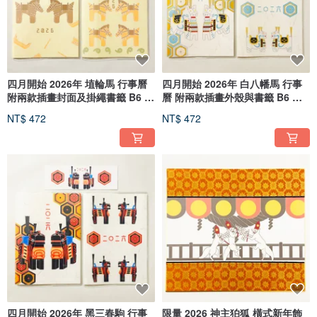
四月開始 2026年 埴輪馬 行事曆
四月開始 2026年 白八幡馬 行事
附兩款插畫封面及掛繩書籤 B6 馬
曆 附兩款插畫外殼與書籤 B6 馬
年 兔 鼠 牛 虎 龍 蛇 馬 羊 猴 雞
年 十二生肖 民藝品
NT$ 472
NT$ 472
狗 豬 動物
四月開始 2026年 黑三春駒 行事
限量 2026 神主狛狐 橫式新年飾