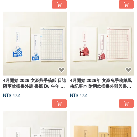
4月開始 2026 文豪熊手稿紙 日誌
4月開始 2026年 文豪兔手稿紙風
附兩款插畫外殼 書籤 B6 午年 馬
格記事本 附兩款插畫外殼與書籤
十二生肖 文豪 鋼筆 熊 動物
B6 馬年 生肖 文豪 鋼筆 兔子 動
NT$ 472
NT$ 472
物