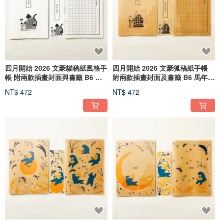
四月開始 2026 文豪貓稿紙風格手
四月開始 2026 文豪狐稿紙手帳
帳 附兩款插畫封面與書籤 B6 馬
附兩款插畫封面及書籤 B6 馬年
年 生肖 文豪 鋼筆 貓 動物
十二生肖 文豪 鋼筆 狐狸嫁女 狐
NT$ 472
NT$ 472
面 狐 動物