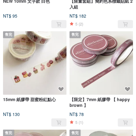
NEW 10mm 文字款 白色
【限量套組】簡約色系標籤貼紙 2
入組
NT$ 95
NT$ 182
5
(2)
售完
售完
15mm 紙膠帶 甜蜜粉紅點心
【限定】7mm 紙膠帶 【 happy
brown 】
NT$ 130
NT$ 78
5
(1)
售完
售完