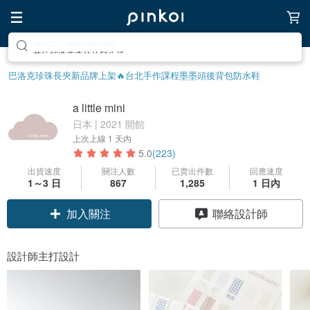
前往打造療癒的放鬆生活
巴洛克珍珠
長夾
新品牌上架🔥
台北手作課程
墨墨頭後背包
防水鞋
a little mini
日本 | 2021 開館
上次上線
1 天內
5.0
(223)
出貨速度
關注人數
已賣出件數
回應速度
1～3 日
867
1,285
1 日內
領優惠券
聯絡設計師
加入關注
設計師主打設計