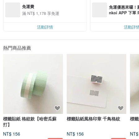
最近因為太喜歡文具了，也開始自己創作原創商品。
免運費
免運優惠來囉！新會
我每天都會在 Instagram 更新最新資訊，
nkoi APP 下單
滿 NT$ 1,178 享免運
歡迎追蹤！
費，滿 NT$ 50
Instagram 🔍 alittlemini.jp
$ 100
活動詳情
活動詳
由於是海外商品，
請在理解此點後再行購買。
關於寄送
熱門商品推薦
基本上週末不提供寄送服務。
因此，若您於週五下單，
商品將於下週一寄出。
標籤貼紙 格紋款【哈密瓜蘇
標籤貼紙風格印章 千鳥格紋
標籤
打】
NT$ 156
NT$ 156
NT$