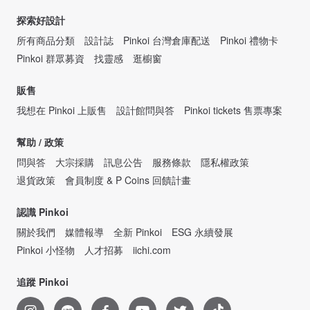
探索好設計
所有商品分類
設計誌
Pinkoi 台灣倉庫配送
Pinkoi 禮物卡
Pinkoi 群眾募資
找靈感
逛櫥窗
販售
我想在 Pinkoi 上販售
設計館問與答
Pinkoi tickets 售票專案
幫助 / 政策
問與答
大宗採購
訊息公告
服務條款
隱私權政策
退貨政策
會員制度 & P Coins 回饋計畫
認識 Pinkoi
關於我們
媒體報導
全新 Pinkoi
ESG 永續發展
Pinkoi 小怪物
人才招募
iichi.com
追蹤 Pinkoi