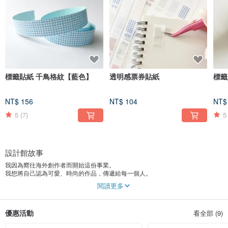
標籤貼紙 千鳥格紋【藍色】
透明感票券貼紙
標籤
NT$ 156
NT$ 104
NT$
5
(7)
5
設計館故事
我因為嚮往海外創作者而開始這份事業。
我想將自己認為可愛、時尚的作品，傳遞給每一個人。
所有商品從製作、設計到剪裁，都由我一人獨立完成。
閱讀更多
==================================
優惠活動
看全部 (9)
我是「a little mini」。
主要販售來自海外的貼紙。