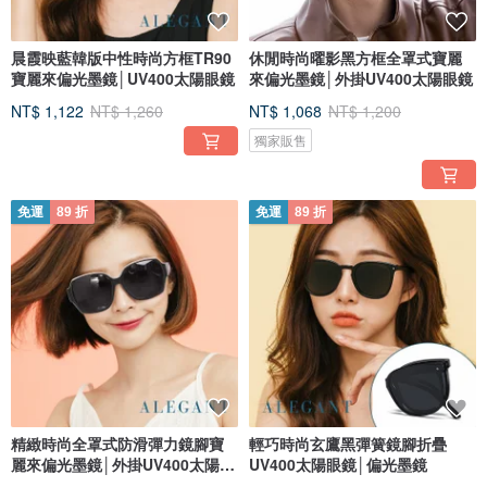
晨霞映藍韓版中性時尚方框TR90
休閒時尚曜影黑方框全罩式寶麗
寶麗來偏光墨鏡│UV400太陽眼鏡
來偏光墨鏡│外掛UV400太陽眼鏡
NT$ 1,122
NT$ 1,260
NT$ 1,068
NT$ 1,200
獨家販售
免運
89 折
免運
89 折
精緻時尚全罩式防滑彈力鏡腳寶
輕巧時尚玄鷹黑彈簧鏡腳折疊
麗來偏光墨鏡│外掛UV400太陽眼
UV400太陽眼鏡│偏光墨鏡
鏡