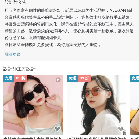
設計館公告
用時尚而富有個性的眼鏡做起點，延展出細緻的生活品味，ALEGANT融
合質感與現代美學風格的手工設計包裝，打造普魯士藍皮格紋手工禮盒，
將普魯士藍獨特的質韻與文化，賦予在濃郁情感的皮革紋理中，經由職人
精細的工藝，散發淡淡的光澤與不凡，使心意與美麗一起收藏，讓收到這
份心意的妳，眼睛都能熠熠發亮。
讓日常穿著轉換出更多變化，為你蒐集美好的人事物，
閱讀更多
設計師主打設計
免運
89 折
免運
89 折
免