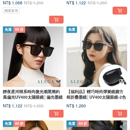
NT$ 1,068
NT$ 1,200
NT$ 1,122
NT$ 1,260
獨家販售
免運
89 折
免運
靜夜星河韓系時尚微光潮黑簡約
【福利品】輕巧時尚彈簧鏡腳方
風偏光UV400太陽眼鏡│偏光墨鏡
框折疊墨鏡│UV400太陽眼鏡-2色
NT$ 1,122
NT$ 1,260
NT$ 1,260
免運
89 折
免運
89 折