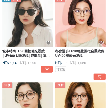
城市時尚TR90圓框偏光墨鏡
都會漫步TR90輕量圓框金屬鏡腳
│UV400太陽眼鏡│靜影黑│落雪
UV400濾藍光眼鏡
白
NT$ 1,149
NT$ 1,290
NT$ 962
NT$ 1,080
可客製
89 折
89 折