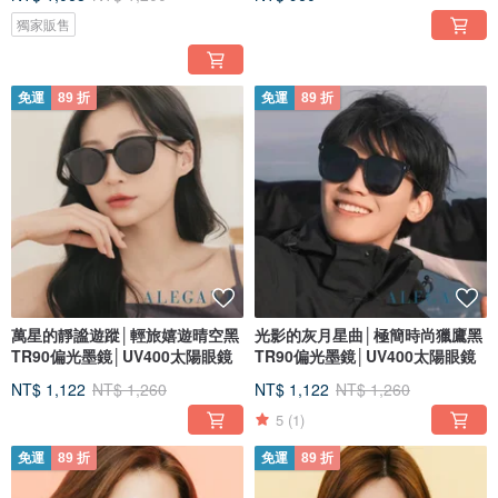
獨家販售
免運
89 折
免運
89 折
萬星的靜謐遊蹤│輕旅嬉遊晴空黑
光影的灰月星曲│極簡時尚獵鷹黑
TR90偏光墨鏡│UV400太陽眼鏡
TR90偏光墨鏡│UV400太陽眼鏡
NT$ 1,122
NT$ 1,260
NT$ 1,122
NT$ 1,260
5
(1)
免運
89 折
免運
89 折