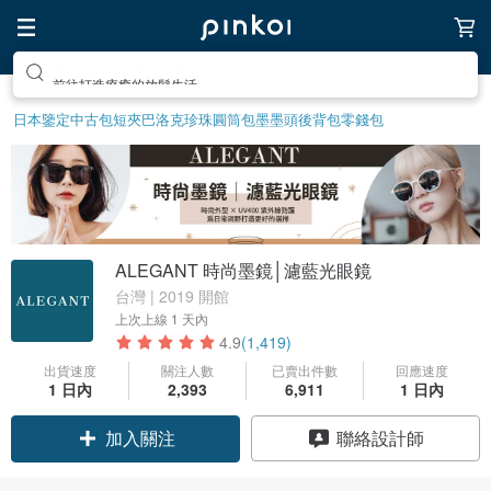
前往打造療癒的放鬆生活
日本鑒定中古包
短夾
巴洛克珍珠
圓筒包
墨墨頭後背包
零錢包
ALEGANT 時尚墨鏡│濾藍光眼鏡
台灣 | 2019 開館
上次上線
1 天內
4.9
(1,419)
出貨速度
關注人數
已賣出件數
回應速度
1 日內
2,393
6,911
1 日內
加入關注
聯絡設計師