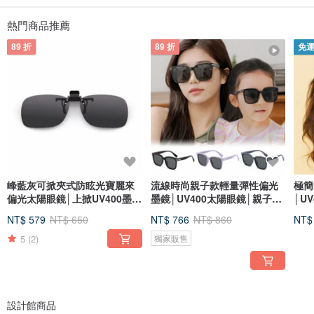
熱門商品推薦
89 折
89 折
免
峰藍灰可掀夾式防眩光寶麗來
流線時尚親子款輕量彈性偏光
極簡
偏光太陽眼鏡│上掀UV400墨鏡
墨鏡│UV400太陽眼鏡│親子墨
│U
│MIT
鏡
NT$ 579
NT$ 650
NT$ 766
NT$ 860
NT$
5
(2)
獨家販售
設計館商品