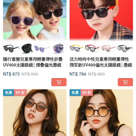
隨行童樂兒童專用輕量彈性折疊
活力時尚中性兒童專用輕量彈性
UV400太陽眼鏡│摺疊偏光墨鏡
飛官款UV400偏光太陽眼鏡│墨鏡
NT$ 873
NT$ 980
NT$ 784
NT$ 880
免運
89 折
免運
89 折