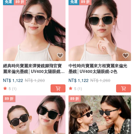
免運
89 折
免運
89 折
經典時尚寶麗來彈簧鏡腳飛官寶
中性時尚寶麗來方框寶麗來偏光
麗來偏光墨鏡│UV400太陽眼鏡-2
墨鏡│UV400太陽眼鏡-2色
色
NT$ 1,122
NT$ 1,260
NT$ 1,122
NT$ 1,260
5
(1)
5
(1)
89 折
89 折