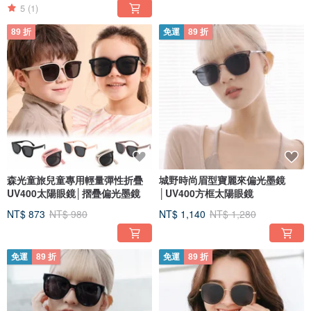
5
(1)
89 折
免運
89 折
森光童旅兒童專用輕量彈性折疊
城野時尚眉型寶麗來偏光墨鏡
UV400太陽眼鏡│摺疊偏光墨鏡
│UV400方框太陽眼鏡
NT$ 873
NT$ 980
NT$ 1,140
NT$ 1,280
免運
89 折
免運
89 折