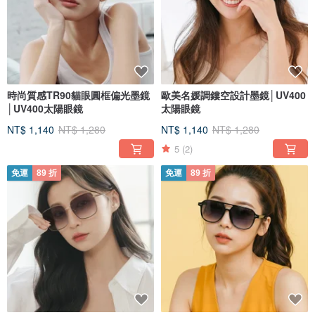
時尚質感TR90貓眼圓框偏光墨鏡
歐美名媛調鏤空設計墨鏡│UV400
│UV400太陽眼鏡
太陽眼鏡
NT$ 1,140
NT$ 1,280
NT$ 1,140
NT$ 1,280
5
(2)
免運
89 折
免運
89 折