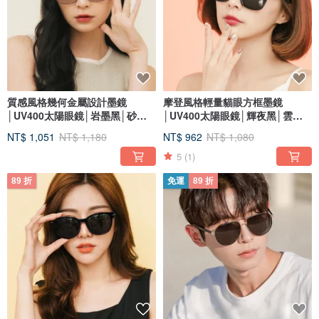
質感風格幾何金屬設計墨鏡
摩登風格輕量貓眼方框墨鏡
│UV400太陽眼鏡│岩墨黑│砂岩
│UV400太陽眼鏡│輝夜黑│雲峰
棕
棕
NT$ 1,051
NT$ 1,180
NT$ 962
NT$ 1,080
5
(1)
89 折
免運
89 折