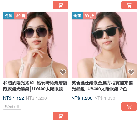
免運
89 折
免運
89 折
和煦的陽光拓印│酷玩時尚漸層復
英倫雅仕鑲嵌金屬方框寶麗來偏
刻灰偏光墨鏡│UV400太陽眼鏡
光墨鏡│UV400太陽眼鏡-2色
NT$ 1,122
NT$ 1,260
NT$ 1,238
NT$ 1,390
獨家販售
免運
89 折
免運
89 折