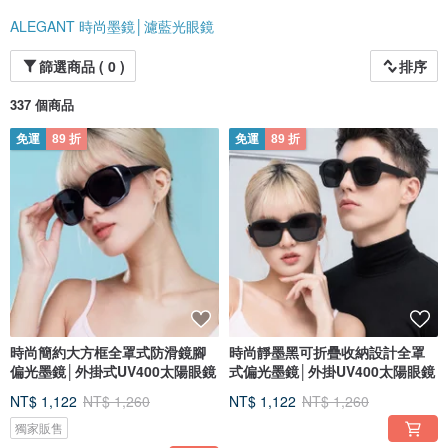
ALEGANT 時尚墨鏡│濾藍光眼鏡
篩選商品 ( 0 )
排序
337 個商品
免運
89 折
免運
89 折
時尚簡約大方框全罩式防滑鏡腳
時尚靜墨黑可折疊收納設計全罩
偏光墨鏡│外掛式UV400太陽眼鏡
式偏光墨鏡│外掛UV400太陽眼鏡
NT$ 1,122
NT$ 1,260
NT$ 1,122
NT$ 1,260
獨家販售