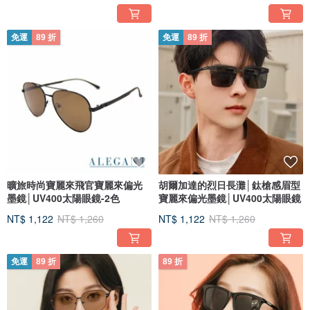
免運
89 折
免運
89 折
曠旅時尚寶麗來飛官寶麗來偏光
胡爾加達的烈日長灘│鈦槍感眉型
墨鏡│UV400太陽眼鏡-2色
寶麗來偏光墨鏡│UV400太陽眼鏡
NT$ 1,122
NT$ 1,260
NT$ 1,122
NT$ 1,260
免運
89 折
89 折