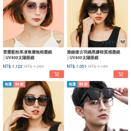
雲霞藍粉果凍漸層無框墨鏡
雅緻復古羽織黑膠框質感墨鏡
│UV400太陽眼鏡
│UV400太陽眼鏡
NT$ 1,122
NT$ 1,260
NT$ 1,051
NT$ 1,180
免運
89 折
免運
89 折