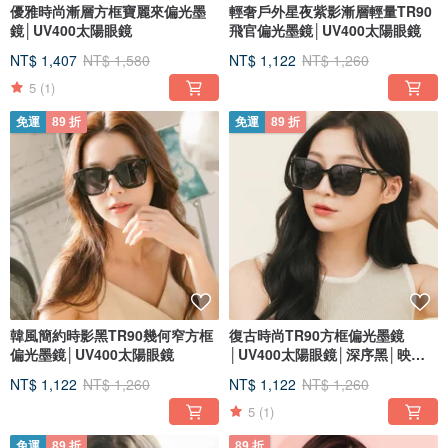
優雅時尚漸層方框寶麗來偏光墨
輕奢戶外星夜紫影漸層輕量TR90
鏡│UV400太陽眼鏡
飛官偏光墨鏡│UV400太陽眼鏡
NT$ 1,407
NT$ 1,580
NT$ 1,122
NT$ 1,260
5
(1)
免運
89 折
免運
89 折
韓風簡約時影黑TR90幾何窄方框
復古時尚TR90方框偏光墨鏡
偏光墨鏡│UV400太陽眼鏡
│UV400太陽眼鏡│深序黑│映格
白
NT$ 1,122
NT$ 1,260
NT$ 1,122
NT$ 1,260
5
(1)
免運
89 折
89 折