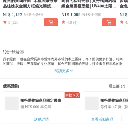
魔笛的奏鳴序曲│木槿黑鑲嵌茶
昫日的松時光影│黃丹橘簡約精
多瑙
晶柱槍灰金屬方框偏光墨鏡
緻金屬圓框墨鏡│UV400太陽眼
金色
│UV400
鏡
眼鏡
NT$ 1,122
NT$ 1,260
NT$ 1,095
NT$ 1,230
NT$
5
(22)
4.8
(4)
4
設計館故事
我們是由一群在台灣長期專營海內外市場的本土團隊，為了提供更多舒適、時尚
的商品，汲取世界深厚的文化底蘊，揉合不同國家的設計，打造出各種風格的眼
鏡，提供妳多樣化的眼鏡選擇，透過產品的特色細節命名來一起遊歷世界，用盡
閱讀更多
心思給妳最好的視覺體驗。
以熱愛旅遊的自由靈魂為象徵，透過ALEGANT跳脫單一風格的框架侷限，用妳的
優惠活動
看全部 (7)
眼睛去遠眺全世界，創造屬於自己的獨特色彩。
倒數 5 天
用時尚而富有個性的眼鏡做起點，延展出細緻的生活品味，ALEGANT融合質感與
寵爸購物節商品限定優惠
寵爸購物節商品
現代美學風格的手工設計包裝，打造普魯士藍皮格紋手工禮盒，將普魯士藍獨特
的質韻與文化，賦予在濃郁情感的皮革紋理中，經由職人精細的工藝，散發淡淡
滿 NT$ 999 享免運
每件享 47 折（
的光澤與不凡，使心意與美麗一起收藏，讓收到這份心意的妳，眼睛都能熠熠發
品）
亮。
活動詳情
查看活動商品
勻禾有限公司
85016926