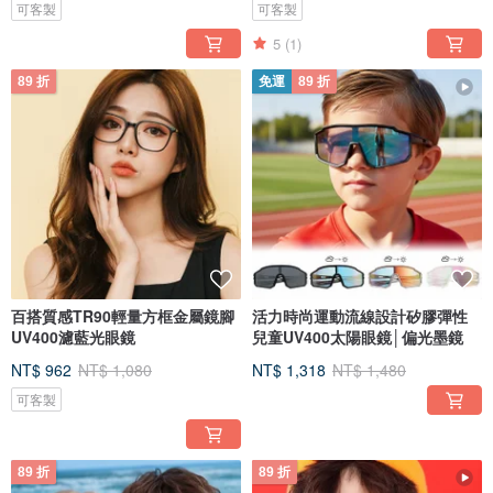
可客製
可客製
5
(1)
89 折
免運
89 折
百搭質感TR90輕量方框金屬鏡腳
活力時尚運動流線設計矽膠彈性
UV400濾藍光眼鏡
兒童UV400太陽眼鏡│偏光墨鏡
NT$ 962
NT$ 1,080
NT$ 1,318
NT$ 1,480
可客製
89 折
89 折