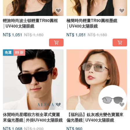
輕旅時尚波士頓輕量TR90圓框
極簡時尚輕量TR90圓框墨鏡
│UV400太陽眼鏡
│UV400太陽眼鏡
NT$ 1,051
NT$ 1,180
NT$ 1,051
NT$ 1,180
免運
89 折
休閒時尚星曜棕方框全罩式寶麗
【福利品】鈦灰感光變色寶麗來
來偏光墨鏡│外掛UV400太陽眼鏡
偏光墨鏡│UV400太陽眼鏡
NT$ 1,068
NT$ 1,200
NT$ 960