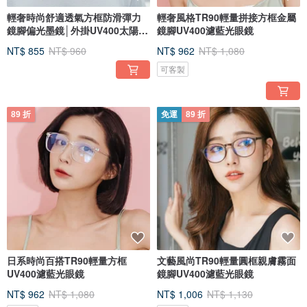
輕奢時尚舒適透氣方框防滑彈力
輕奢風格TR90輕量拼接方框金屬
鏡腳偏光墨鏡│外掛UV400太陽眼
鏡腳UV400濾藍光眼鏡
鏡
NT$ 855
NT$ 960
NT$ 962
NT$ 1,080
可客製
89 折
免運
89 折
日系時尚百搭TR90輕量方框
文藝風尚TR90輕量圓框親膚霧面
UV400濾藍光眼鏡
鏡腳UV400濾藍光眼鏡
NT$ 962
NT$ 1,080
NT$ 1,006
NT$ 1,130