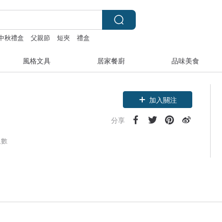
中秋禮盒
父親節
短夾
禮盒
風格文具
居家餐廚
品味美食
加入關注
分享
人數