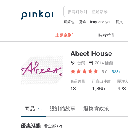
圓筒包
蛋糕
fairy and you
長夾
主題企劃
時尚潮流
Abeet House
台灣
2014 開館
5.0
(523)
商品數量
已賣出件數
關注
13
1,865
423
商品
設計館故事
退換貨政策
13
優惠活動
看全部 (2)