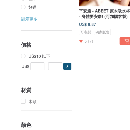
好運
平安篇 - ABEET 原木吸水杯墊
- 身體要安康! (可加購客製)
顯示更多
US$ 8.87
可客製
獨家販售
5
(7)
價格
US$10 以下
US$
-
材質
木頭
顏色