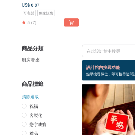
US$ 8.87
可客製
獨家販售
5
(7)
商品分類
廚房餐桌
1 個商品
設計館內搜尋功能
點擊搜尋欄位，即可搜尋這間
台灣
商品標籤
清除選取
祝福
客製化
戀字成癮
禮品