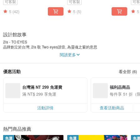
可客製
可客製
可
5
(42)
5
(5)
5
設計館故事
2is - TO EYES
品牌創立於台灣, 2is 取 Two eyes諧音, 為靈魂之窗的意思
閱讀更多
我們都是旅遊控!
帶着熱愛旅行的心, 創造出輕盈, 舒適, 繽紛的 旅遊系太陽眼鏡,
也帶着 2is 走遍世界各地
優惠活動
看全部 (6)
每一支眼鏡都有自己特色風格, 每一支都有自己的名字,
配合您的風格, 跟 2is 來一趟繽紛的旅行, 創造屬於您的獨特色彩!
台灣滿 NT 299 免運費
福利品商品
滿 NT$ 299 享免運
每件享 51 折
活動詳情
查看活動商品
熱門商品推薦
免運
免運
免