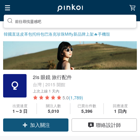
前往尋找靈感吧
韓國直送皮革包
托特包
巴洛克珍珠
Miffy
新品牌上架🔥
手機殼
2is 眼鏡 旅行配件
台灣 | 2015 開館
上次上線
1 天內
5.0
(1,789)
出貨速度
關注人數
已賣出件數
回應速度
1～3 日
5,010
5,396
1 日內
領優惠券
聯絡設計師
加入關注