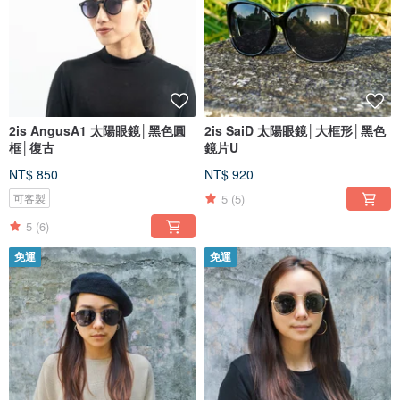
2is AngusA1 太陽眼鏡│黑色圓
2is SaiD 太陽眼鏡│大框形│黑色
框│復古
鏡片U
NT$ 850
NT$ 920
5
(5)
可客製
5
(6)
免運
免運