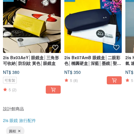
2is Bx03AeY│眼鏡盒│三角形
2is Bx07AmB 眼鏡盒│二眼彩
2is
可收納│防刮紋 黃色│眼鏡盒
色│橢圓硬盒│深藍│墨鏡│聖誕
氣 
禮物
色
NT$ 380
NT$ 350
NT$
5
(8)
5
可客製
5
(2)
設計館商品
2is 眼鏡 旅行配件
圓框