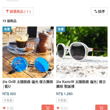
篩選商品 ( 1 )
排序
13 個商品
免運
免運
2is OriB 太陽眼鏡 偏光 復古圓框
2is KarioW 太陽眼鏡 偏光│復古
│藍U
圓框 聖誕禮
NT$ 920
NT$ 1,280
可客製
可客製
5
(5)
5
(1)