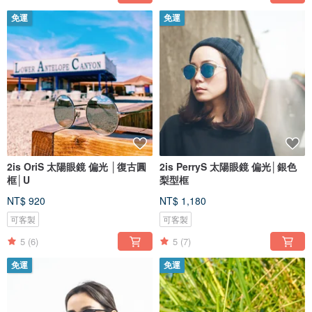
免運
免運
2is OriS 太陽眼鏡 偏光 │復古圓
2is PerryS 太陽眼鏡 偏光│銀色
框│U
梨型框
NT$ 920
NT$ 1,180
可客製
可客製
5
(6)
5
(7)
免運
免運