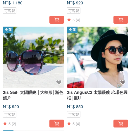
NT$ 1,180
NT$ 920
可客製
可客製
5
(4)
免運
免運
2is SaiF 太陽眼鏡 │大框形│漸色
2is AngusC2 太陽眼鏡 玳瑁色圓
鏡片
框│復U
NT$ 920
NT$ 850
可客製
可客製
5
(2)
5
(4)