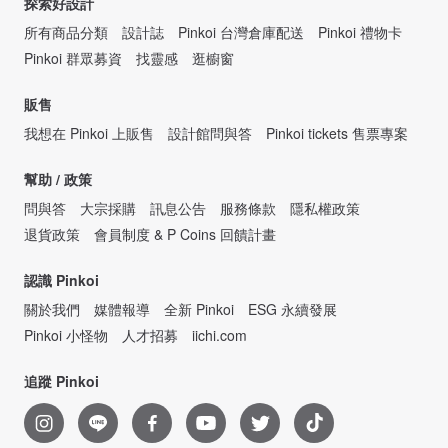
探索好設計
所有商品分類
設計誌
Pinkoi 台灣倉庫配送
Pinkoi 禮物卡
Pinkoi 群眾募資
找靈感
逛櫥窗
販售
我想在 Pinkoi 上販售
設計館問與答
Pinkoi tickets 售票專案
幫助 / 政策
問與答
大宗採購
訊息公告
服務條款
隱私權政策
退貨政策
會員制度 & P Coins 回饋計畫
認識 Pinkoi
關於我們
媒體報導
全新 Pinkoi
ESG 永續發展
Pinkoi 小怪物
人才招募
iichi.com
追蹤 Pinkoi