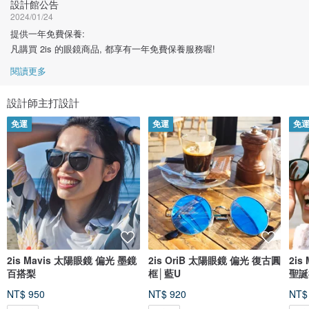
設計館公告
2024/01/24
提供一年免費保養:
凡購買 2is 的眼鏡商品, 都享有一年免費保養服務喔!
閱讀更多
設計師主打設計
免運
免運
免
2is Mavis 太陽眼鏡 偏光 墨鏡
2is OriB 太陽眼鏡 偏光 復古圓
2i
百搭梨
框│藍U
聖誕
NT$ 950
NT$ 920
NT$