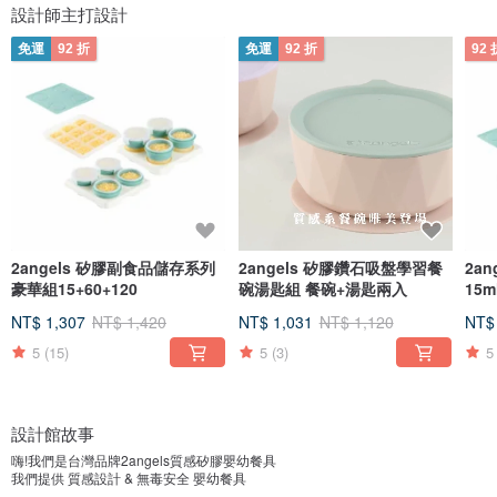
設計師主打設計
免運
92 折
免運
92 折
92 
2angels 矽膠副食品儲存系列
2angels 矽膠鑽石吸盤學習餐
2a
豪華組15+60+120
碗湯匙組 餐碗+湯匙兩入
15m
NT$ 1,307
NT$ 1,420
NT$ 1,031
NT$ 1,120
NT$
5
(15)
5
(3)
5
設計館故事
嗨!我們是台灣品牌2angels質感矽膠嬰幼餐具
我們提供 質感設計 & 無毒安全 嬰幼餐具
採用最高標準德國LFGB認證食品級矽膠 | 讓大家放心保存寶寶每一餐