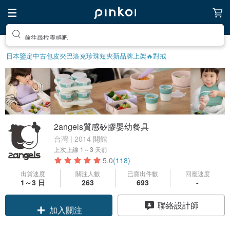
前往尋找靈感吧
日本鑒定中古包
皮夾
巴洛克珍珠
短夾
新品牌上架🔥
對戒
2angels質感矽膠嬰幼餐具
台灣 | 2014 開館
上次上線
1～3 天前
5.0
(118)
出貨速度
關注人數
已賣出件數
回應速度
領優惠券
1～3 日
263
693
-
加入關注
聯絡設計師