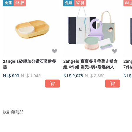
免運
95 折
免運
87 折
88 
2angels矽膠加分鑽石吸盤餐
2angels 寶寶餐具帶著走禮盒
2a
盤
組 4件組 圍兜+碗+湯匙兩入
7件
+餐袋+禮
抽*
NT$ 993
NT$ 1,045
NT$ 2,078
NT$ 2,369
NT$
設計館商品
2angels質感矽膠嬰幼餐具