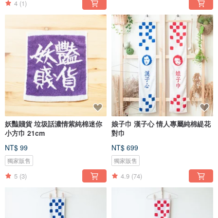
4
(1)
妖豔賤貨 垃圾話濃情紫純棉迷你
娘子巾 漢子心 情人專屬純棉緹花
小方巾 21cm
對巾
NT$ 99
NT$ 699
獨家販售
獨家販售
5
(3)
4.9
(74)