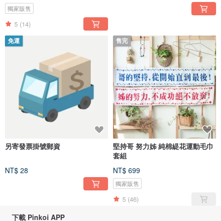
獨家販售
5
(14)
免運
售完
另寄發票掛號郵資
堅持哥 努力姊 純棉緹花運動毛巾
套組
NT$ 28
NT$ 699
獨家販售
5
(46)
下載 Pinkoi APP