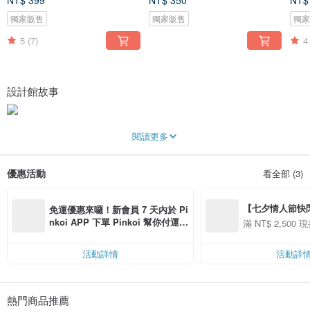
NT$ 399
NT$ 350
NT$
獨家販售
獨家販售
獨
5
(7)
4
設計館故事
暗光鳥一詞，為閩南語泛指習慣在夜間活動的人。
閱讀更多
創辦人天生就是暗光鳥(夜貓子)，故工作室乾脆以此為名。
暗光鳥主張好設計就是能讓生活不無聊！
優惠活動
看全部 (3)
堅持以台灣製造的良品回饋給台灣消費者，努力做出最好的品質呈獻給大家。
【七夕情人節快閃】8
免運優惠來囉！新會員 7 天內於 Pi
用 APP 購買任一
nkoi APP 下單 Pinkoi 幫你付運
滿 NT$ 2,500 現
00 現折 NT$100
費，滿 NT$ 500 最高可折運費 NT
$ 100
活動詳情
活動詳
熱門商品推薦