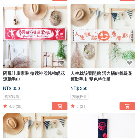
阿母哇底家啦 搶鏡神器純棉緹花
人生就該看開點 活力橘純棉緹花
運動毛巾
運動毛巾 雙色特仕版
NT$ 350
NT$ 350
獨家販售
獨家販售
4.9
(35)
5
(21)