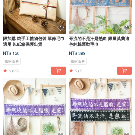
限加購 純手工禮物包裝 單條毛巾
哥流的不是汗是熱血 限量莫蘭迪
適用 以紙箱保護出貨
色純棉運動毛巾
NT$ 150
NT$ 399
獨家販售
獨家販售
5
(29)
5
(7)