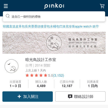
前往打造療癒的放鬆生活
韓國直送皮革包
長夾
墨墨頭後背包
水桶包
巴洛克珍珠
apple watch 錶帶
暗光鳥設計工作室
台灣 | 2014 開館
上次上線
1 天內
5.0
(3,152)
出貨速度
關注人數
已賣出件數
回應速度
1～3 日
4,489
12,187
1 日內
加入關注
聯絡設計師