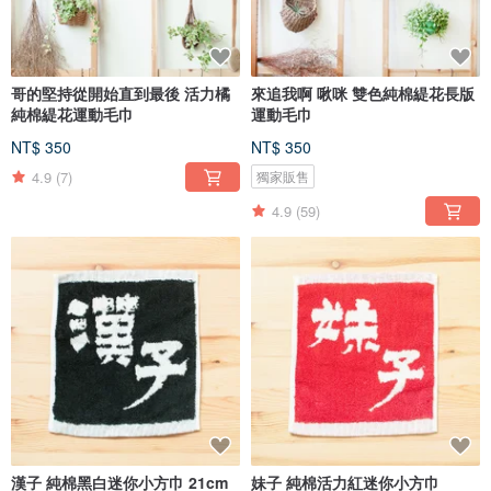
哥的堅持從開始直到最後 活力橘
來追我啊 啾咪 雙色純棉緹花長版
純棉緹花運動毛巾
運動毛巾
NT$ 350
NT$ 350
4.9
(7)
獨家販售
4.9
(59)
漢子 純棉黑白迷你小方巾 21cm
妹子 純棉活力紅迷你小方巾