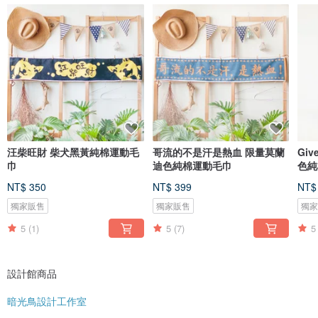
汪柴旺財 柴犬黑黃純棉運動毛
哥流的不是汗是熱血 限量莫蘭
Giv
巾
迪色純棉運動毛巾
色純
NT$ 350
NT$ 399
NT$
獨家販售
獨家販售
獨
5
(1)
5
(7)
5
設計館商品
暗光鳥設計工作室