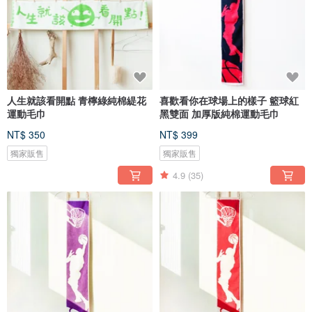
人生就該看開點 青檸綠純棉緹花
喜歡看你在球場上的樣子 籃球紅
運動毛巾
黑雙面 加厚版純棉運動毛巾
NT$ 350
NT$ 399
獨家販售
獨家販售
4.9
(35)