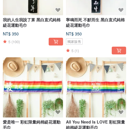
我的人生我說了算 黑白直式純棉
寧鳴而死 不默而生 黑白直式純棉
緹花運動毛巾
緹花運動毛巾
NT$ 350
NT$ 350
5
(100)
獨家販售
5
(1)
愛是唯一 彩虹限量純棉緹花運動
All You Need Is LOVE 彩虹限量
毛巾
純棉緹花運動毛巾