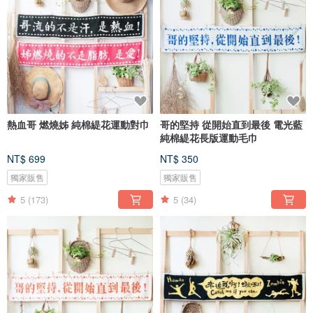
熱血哥 燃燒姊 純棉緹花運動對巾
哥的堅持 從開始直到最後 電光藍
純棉緹花長版運動毛巾
NT$ 699
NT$ 350
獨家販售
獨家販售
5
(173)
5
(34)