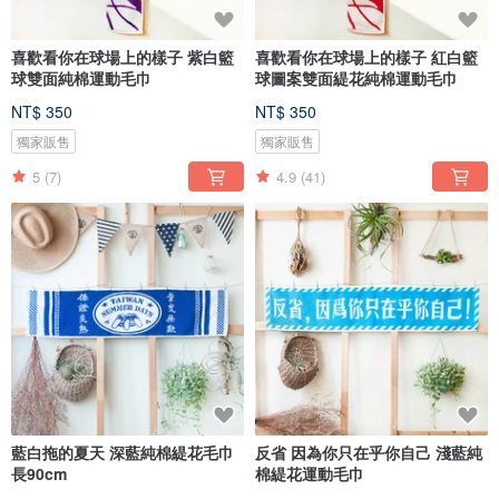
喜歡看你在球場上的樣子 紫白籃
喜歡看你在球場上的樣子 紅白籃
球雙面純棉運動毛巾
球圖案雙面緹花純棉運動毛巾
NT$ 350
NT$ 350
獨家販售
獨家販售
5
(7)
4.9
(41)
藍白拖的夏天 深藍純棉緹花毛巾
反省 因為你只在乎你自己 淺藍純
長90cm
棉緹花運動毛巾