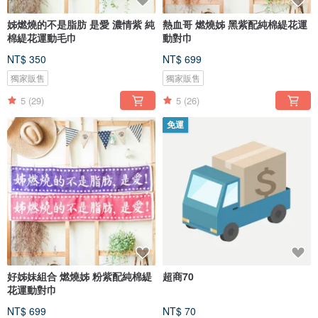
姊燃燒的不是脂肪 是愛 濃情紫 純
熱血哥 燃燒姊 黑紫配純棉緹花運
棉緹花運動毛巾
動對巾
NT$ 350
NT$ 699
獨家販售
獨家販售
5
(29)
5
(26)
免運
好姊妹組合 燃燒姊 粉紫配純棉緹
超商70
花運動對巾
NT$ 699
NT$ 70