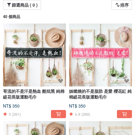
篩選商品 ( 0 )
排序
40 個商品
哥流的不是汗是熱血 酷炫黑 純棉
姊燃燒的不是脂肪 是愛 櫻花紅 純
緹花長版運動毛巾
棉緹花長版運動毛巾
NT$ 350
NT$ 350
5
(261)
4.9
(289)