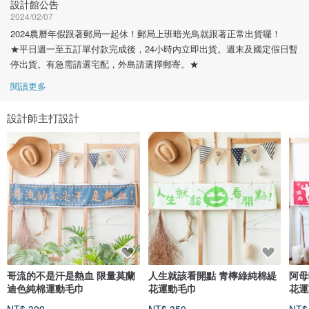
設計館公告
2024/02/07
2024農曆年假跟著郵局一起休！郵局上班暗光鳥就跟著正常出貨囉！
★平日週一至五訂單付款完成後，24小時內立即出貨。週末及國定假日暫
停出貨。有急需請選宅配，外島請選擇郵寄。★
閱讀更多
設計師主打設計
哥流的不是汗是熱血 限量莫蘭
人生就該看開點 青檸綠純棉緹
阿母
迪色純棉運動毛巾
花運動毛巾
花運