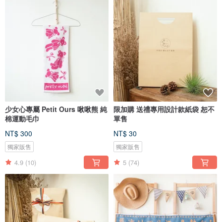
少女心專屬 Petit Ours 啾啾熊 純
限加購 送禮專用設計款紙袋 恕不
棉運動毛巾
單售
NT$ 300
NT$ 30
獨家販售
獨家販售
4.9
(10)
5
(74)