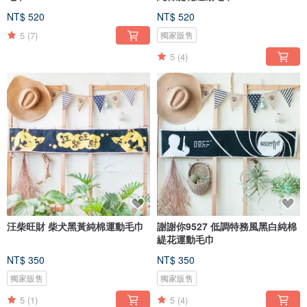
NT$ 520
NT$ 520
5
(7)
獨家販售
5
(4)
汪柴旺財 柴犬黑黃純棉運動毛巾
謝謝你9527 低調特務風黑白純棉
緹花運動毛巾
NT$ 350
NT$ 350
獨家販售
獨家販售
5
(1)
5
(4)