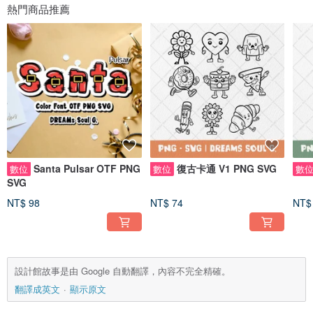
熱門商品推薦
Santa Pulsar OTF PNG
復古卡通 V1 PNG SVG
數位
數位
數
SVG
NT$ 98
NT$ 74
NT$
設計館故事是由 Google 自動翻譯，內容不完全精確。
翻譯成英文
顯示原文