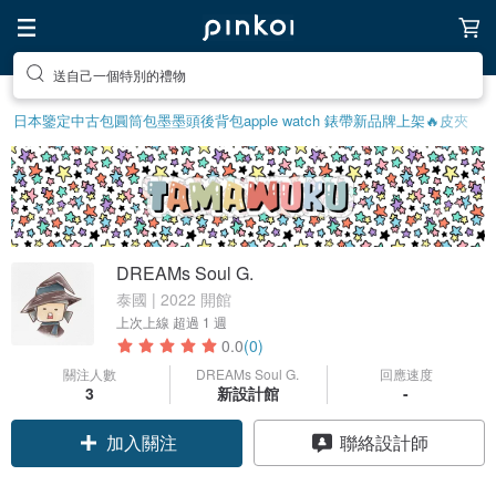
送自己一個特別的禮物
日本鑒定中古包
圓筒包
墨墨頭後背包
apple watch 錶帶
新品牌上架🔥
皮夾
DREAMs Soul G.
泰國 | 2022 開館
上次上線
超過 1 週
0.0
(0)
關注人數
DREAMs Soul G.
回應速度
3
新設計館
-
加入關注
聯絡設計師