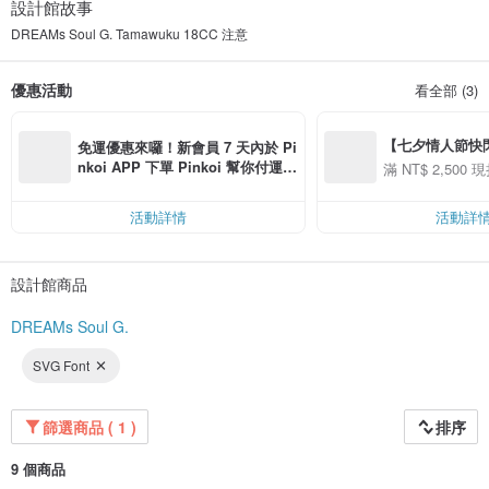
設計館故事
DREAMs Soul G. Tamawuku 18CC 注意
優惠活動
看全部 (3)
【七夕情人節快閃】8
免運優惠來囉！新會員 7 天內於 Pi
用 APP 購買任一
nkoi APP 下單 Pinkoi 幫你付運
滿 NT$ 2,500 現
00 現折 NT$100
費，滿 NT$ 500 最高可折運費 NT
$ 100
活動詳情
活動詳
設計館商品
DREAMs Soul G.
SVG Font
篩選商品 ( 1 )
排序
9 個商品