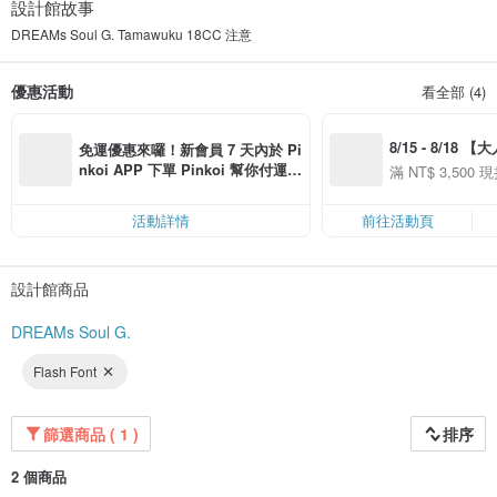
設計館故事
DREAMs Soul G. Tamawuku 18CC 注意
優惠活動
看全部 (4)
8/15 - 8/18 
免運優惠來囉！新會員 7 天內於 Pi
季】滿 NT$3500
nkoi APP 下單 Pinkoi 幫你付運
滿 NT$ 3,500 現
50
費，滿 NT$ 500 最高可折運費 NT
50
$ 100
活動詳情
前往活動頁
設計館商品
DREAMs Soul G.
Flash Font
篩選商品 ( 1 )
排序
2 個商品