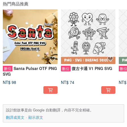
熱門商品推薦
Santa Pulsar OTF PNG
復古卡通 V1 PNG SVG
數位
數位
數
SVG
NT$ 98
NT$ 74
NT$
設計館故事是由 Google 自動翻譯，內容不完全精確。
翻譯成英文
顯示原文