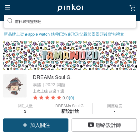
前往尋找靈感吧
新品牌上架🔥
apple watch 錶帶
巴洛克珍珠
父親節
墨墨頭後背包
禮盒
DREAMs Soul G.
泰國 | 2022 開館
上次上線
超過 1 週
0.0
(0)
關注人數
DREAMs Soul G.
回應速度
3
新設計館
-
加入關注
聯絡設計師