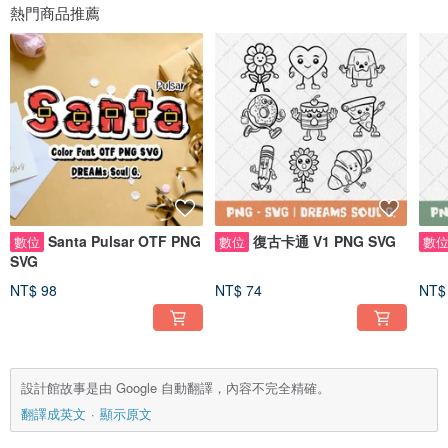
熱門商品推薦
Santa Pulsar OTF PNG
復古卡通 V1 PNG SVG
數位
數位
數
SVG
NT$ 98
NT$ 74
NT$
設計館故事是由 Google 自動翻譯，內容不完全精確。
翻譯成英文
顯示原文