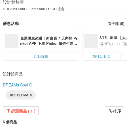
設計館故事
DREAMs Soul G. Tamawuku 18CC 注意
優惠活動
看全部 (5)
8/15 - 8/18 
免運優惠來囉！新會員 7 天內於 Pi
季】滿 NT$3500
nkoi APP 下單 Pinkoi 幫你付運
滿 NT$ 3,500 現
50
費，滿 NT$ 500 最高可折運費 NT
50
$ 100
活動詳情
前往活動頁
設計館商品
DREAMs Soul G.
Display Font
篩選商品 ( 1 )
排序
6 個商品