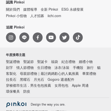
認識 Pinkoi
關於我們
媒體報導
全新 Pinkoi
ESG 永續發展
Pinkoi 小怪物
人才招募
iichi.com
追蹤 Pinkoi
年度搜尋主題
聖誕禮物
聖誕節
聖誕卡
福袋
紀念禮物
婚禮小物
刻字
情人節禮物
生日禮物
泳衣/泳裝
手機殼
旅行
貓
客製化
母親節禮物｜最討媽媽歡心的人氣推薦
畢業禮物
拉長石
黑曜石
月光石
Gogoro 週邊配件
穿梭都市生活．男生包包推薦
女用包包
Apple 周邊
環保餐具
防疫
Design the way you are.