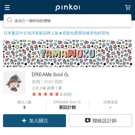
送自己一個特別的禮物
日本鑒定中古包
洋裝
新品牌上架🔥
尼龍包
墨墨頭後背包
斜背包
DREAMs Soul G.
泰國 | 2022 開館
上次上線
超過 1 週
0.0
(0)
關注人數
DREAMs Soul G.
回應速度
3
新設計館
-
加入關注
聯絡設計師