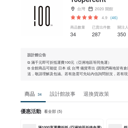
台灣
2020 開館
4.9
(46)
商品數量
已賣出件數
關注
34
287
350
設計館公告
⧉ 滿千元即可折抵運費100元（亞洲地區等同免運）
⧉ 全館商品可能從 日本 或 台灣 備貨寄出 (因我們兩地
送，敬請理解及包涵。若有急需可先站內信詢問狀況，若有現
商品
設計館故事
退換貨政策
34
優惠活動
看全部 (5)
滿1000享運費折抵 (亞洲地區折後免運)
舒