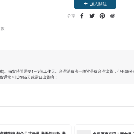
加入關注
分享
人數
皆有倉庫)。備貨時間需要1～3個工作天。台灣消費者一般皆是從台灣出貨，但有
貨通常可以在隔天或當日出貨唷！
適機能襪 顏色尺寸任選 滿兩件88折 滿三
免運優惠來囉！新會員 7 天