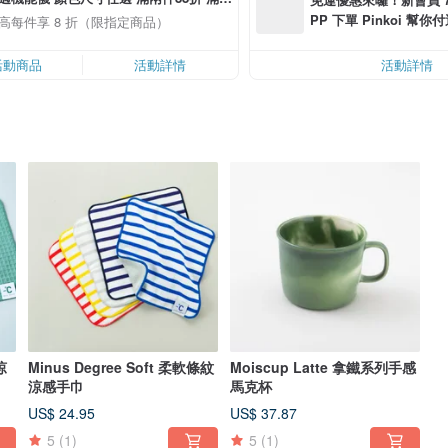
8折
PP 下單 Pinkoi 幫你付
高每件享 8 折（限指定商品）
0 最高可折運費 US$ 6.
活動商品
活動詳情
活動詳情
涼
Minus Degree Soft 柔軟條紋
Moiscup Latte 拿鐵系列手感
涼感手巾
馬克杯
US$ 24.95
US$ 37.87
5
(1)
5
(1)