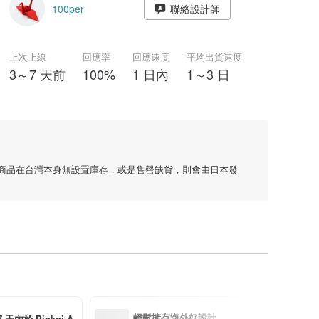
100per
聯絡設計師
上次上線
回應率
回應速度
平均出貨速度
3～7 天前
100%
1 日內
1～3 日
部分商品在台灣本身無設置庫存，或是售罄缺貨，則會由日本發
輕鬆擁有海外好設計
內於 Pinkoi A