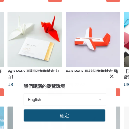
斑
Peti Peto 形狀記憶擦拭布 紅
Peti Peto 形狀記憶擦拭布 飛
【
白鶴雙入組
機-紅色
舒
US$ 55.24
US$ 27.62
US
我們建議的瀏覽環境
確定