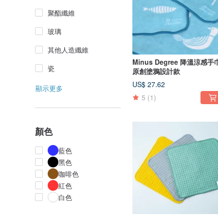
聚酯纖維
玻璃
其他人造纖維
Minus Degree 降溫涼感手
瓷
原創塗鴉設計款
US$ 27.62
顯示更多
5
(1)
顏色
藍色
黑色
咖啡色
紅色
白色