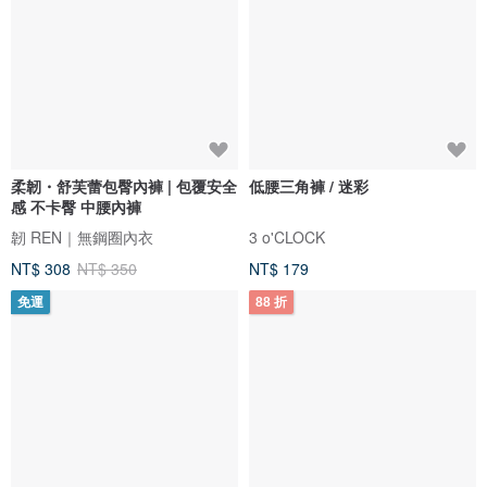
柔韌・舒芙蕾包臀內褲 | 包覆安全
低腰三角褲 / 迷彩
感 不卡臀 中腰內褲
韌 REN｜無鋼圈內衣
3 o'CLOCK
NT$ 308
NT$ 350
NT$ 179
免運
88 折