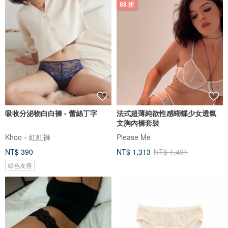
88 折
吸收分泌物白白褲 - 蕾絲丁字
法式超薄純欲性感蝴蝶少女透氣
文胸內褲套裝
Khoo－紅紅褲
Please Me
NT$ 390
NT$ 1,313
NT$ 1,491
綠色友善