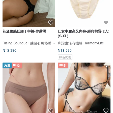
花邊蕾絲低腰丁字褲-夢露黑
仕女中腰高叉內褲-經典棉質(2入)
(S-XL)
Rising Boutique l 練習有風格睡衣設計
和諧生活有機棉 HarmonyLife
NT$ 390
NT$ 580
綠色友善
免運
88 折
88 折