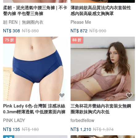
柔韌・泥光透氣中腰三角褲 | 不卡
薄款純欲高品質法式內衣套裝性
臀內褲 半包臀三角褲
感內裝高級感文胸胸罩
韌 REN｜無鋼圈內衣
Please Me
NT$ 308
NT$ 350
NT$ 872
NT$ 990
75 折
88 折
Pink Lady 6色-台灣製 涼感冰絲
三角杯花卉蕾絲內衣套裝女無鋼
0.3mm輕薄透氣 中低腰素面內褲
圈薄款抹胸式內衣低
PINK LADY
forbedfellow
NT$ 135
NT$ 180
NT$ 1,210
NT$ 1,374