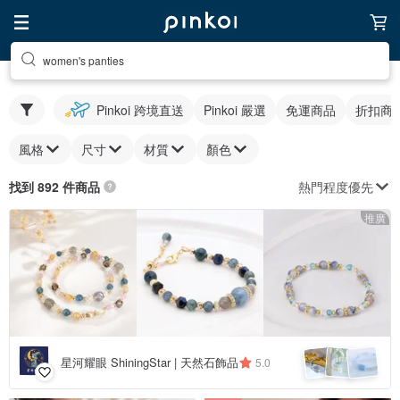
women's panties
Pinkoi 跨境直送
Pinkoi 嚴選
免運商品
折扣商
風格
尺寸
材質
顏色
熱門程度優先
找到 892 件商品
推廣
星河耀眼 ShiningStar | 天然石飾品
5.0