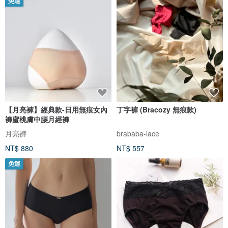
免運
【月亮褲】經典款-日用無痕女內
丁字褲 (Bracozy 無痕款)
褲蜜桃膚中腰月經褲
月亮褲
brababa-lace
NT$ 880
NT$ 557
免運