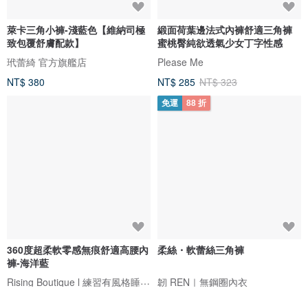
萊卡三角小褲-淺藍色【維納司極
緞面荷葉邊法式內褲舒適三角褲
致包覆舒膚配款】
蜜桃臀純欲透氣少女丁字性感
玳蕾綺 官方旗艦店
Please Me
NT$ 380
NT$ 285
NT$ 323
免運
88 折
360度超柔軟零感無痕舒適高腰內
柔絲・軟蕾絲三角褲
褲-海洋藍
Rising Boutique l 練習有風格睡衣設計
韌 REN｜無鋼圈內衣
NT$ 450
NT$ 194
NT$ 220