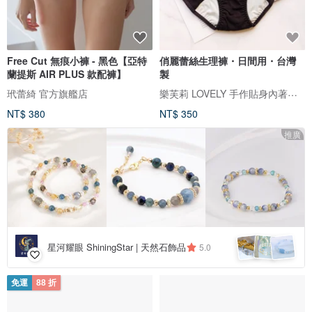
Free Cut 無痕小褲 - 黑色【亞特
俏麗蕾絲生理褲・日間用・台灣
蘭提斯 AIR PLUS 款配褲】
製
樂芙莉 LOVELY 手作貼身內著・生活事品
玳蕾綺 官方旗艦店
NT$ 380
NT$ 350
推廣
星河耀眼 ShiningStar | 天然石飾品
5.0
免運
88 折