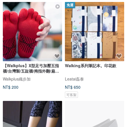
免運
【Walkplus】X型足弓加壓五指
Walking系列筆記本。印花款
襪/台灣製/五趾襪/拇指外翻/扁平
足
Walkplus織步加
Leatai磊泰
NT$ 200
NT$ 650
可客製