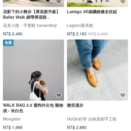
花影下的小舞步【厚底新升級】
Lamigo 3K碳纖維健走杖組
Ballet Walk 綁帶厚底鞋 .
花見小路・手製鞋 hanamikoji
Lagoon家具館
NT$ 2,480
NT$ 2,183
NT$ 2,480
免運
WALK BAG 2.0 遛狗外出包 寵物
微笑漫步
袋 - 米白色
Mongster
HoQin好穿 台南原創手工鞋
NT$ 1,989
NT$ 2,880