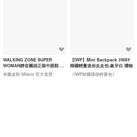
WALKING ZONE SUPER
【IWP】Mini Backpack 3WAY
WOMAN靜音圓頭正裝中跟鞋 女
韓國輕量迷你走走包-象牙白 禮物
鞋-漆皮白
米蘭皮鞋 Milano 官方直營
《IWP韓國環保輕量包》
NT$ 2,624
NT$ 2,022
綠色友善
免運