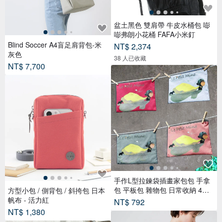
盆土黑色 雙肩帶 牛皮水桶包 嘭
嘭弗朗小花桶 FAFA小米釘
Blind Soccer A4盲足肩背包-米
NT$ 2,374
灰色
38 人已收藏
NT$ 7,700
手作L型拉鍊袋插畫家包包 手拿
包 平板包 雜物包 日常收納 4色
方型小包 / 側背包 / 斜挎包 日本
選1
帆布 - 活力紅
NT$ 792
NT$ 1,380