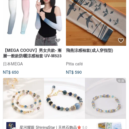
【MEGA COOUV】男女共款- 漸
飛燕涼感袖套(成人穿指型)
層一般款防曬涼感袖套 UV-M523
日本MEGA
Pitta café
NT$ 650
NT$ 590
推廣
星河耀眼 ShiningStar | 天然石飾品
5.0