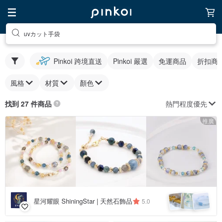
uvカット手袋
Pinkoi 跨境直送
Pinkoi 嚴選
免運商品
折扣商
風格
材質
顏色
熱門程度優先
找到 27 件商品
推廣
星河耀眼 ShiningStar | 天然石飾品
5.0