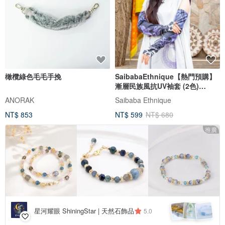
橄欖綠色毛毛手挽
SaibabaEthnique【熱門預購】
漸層民族風抗UV袖套 (2色)
CAAP6201
ANORAK
Saibaba Ethnique
NT$ 853
NT$ 599
NT$ 680
推廣
星河耀眼 ShiningStar | 天然石飾品
5.0