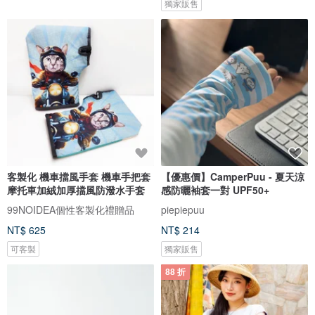
獨家販售
客製化 機車擋風手套 機車手把套
【優惠價】CamperPuu - 夏天涼
摩托車加絨加厚擋風防潑水手套
感防曬袖套一對 UPF50+
99NOIDEA個性客製化禮贈品
piepiepuu
NT$ 625
NT$ 214
可客製
獨家販售
88 折