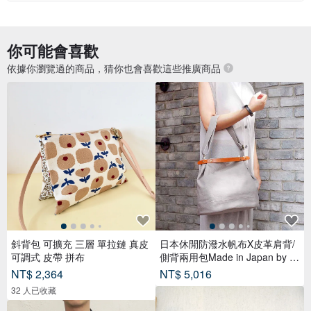
你可能會喜歡
依據你瀏覽過的商品，猜你也會喜歡這些推廣商品
斜背包 可擴充 三層 單拉鏈 真皮
日本休閒防潑水帆布X皮革肩背/
可調式 皮帶 拼布
側背兩用包Made in Japan by S
UOLO
NT$ 2,364
NT$ 5,016
32 人已收藏