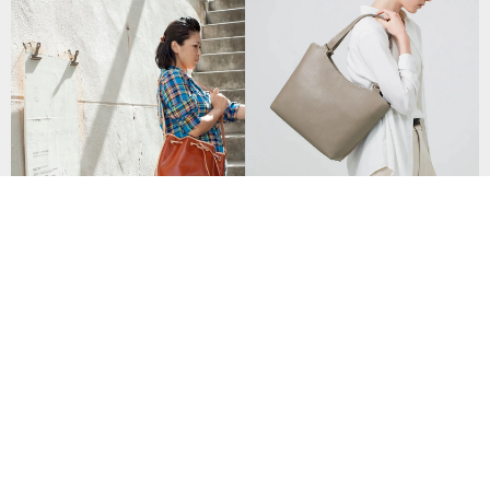
Yui 托特包-咖啡灰
水桶包 側背 手提 手工 肩背 牛皮
NT$ 9,100
束帶開口 手縫 咖色 ∣ Be Two
48 人已收藏
NT$ 7,600
40 人已收藏