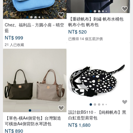
【重磅帆布】刺繡 帆布水桶包
帆布小包 帆布包
Chez。福利品 - 方圓小肩－晴空
藍
NT$ 520
NT$ 999
已獲得 14 個五星評價
21 人已收藏
設計款BS110 - 【純棉帆布】黑
白魟造型肩背包
【單色-橫A4側背包】台灣製造
可橫放A4側背防水琴譜包
NT$ 1,680
NT$ 890