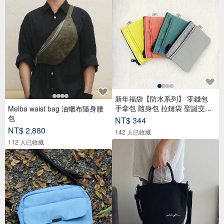
新年福袋【防水系列】 零錢包
手拿包 隨身包 拉鏈袋 聖誕交換
Melba waist bag 油蠟布隨身腰
禮
包
NT$ 344
NT$ 2,880
142 人已收藏
112 人已收藏