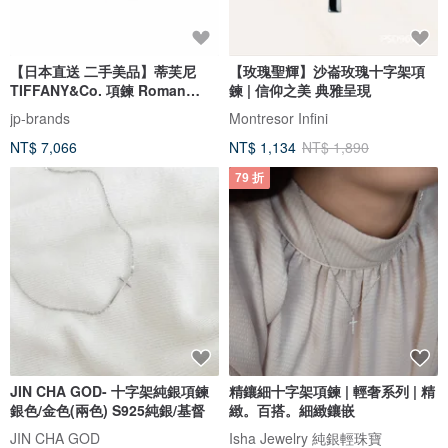
【日本直送 二手美品】蒂芙尼
【玫瑰聖輝】沙崙玫瑰十字架項
TIFFANY&Co. 項鍊 Roman
鍊 | 信仰之美 典雅呈現
Cross 銀 925 拋光處理
jp-brands
Montresor Infini
NT$ 7,066
NT$ 1,134
NT$ 1,890
79 折
JIN CHA GOD- 十字架純銀項鍊
精鑲細十字架項鍊 | 輕奢系列 | 精
銀色/金色(兩色) S925純銀/基督
緻。百搭。細緻鑲嵌
JIN CHA GOD
Isha Jewelry 純銀輕珠寶