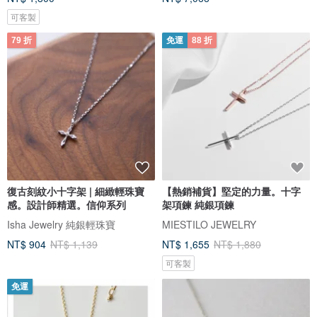
可客製
79 折
免運
88 折
復古刻紋小十字架 | 細緻輕珠寶
【熱銷補貨】堅定的力量。十字
感。設計師精選。信仰系列
架項鍊 純銀項鍊
Isha Jewelry 純銀輕珠寶
MIESTILO JEWELRY
NT$ 904
NT$ 1,139
NT$ 1,655
NT$ 1,880
可客製
免運