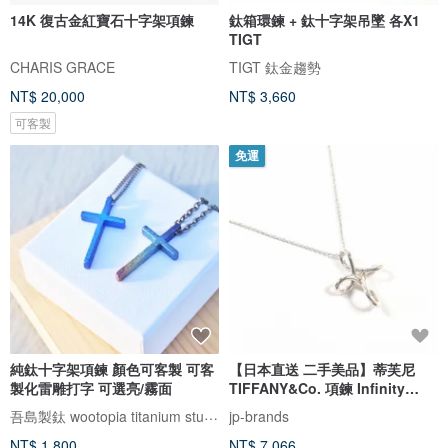
14K 復古金紅寶石十字架項鍊
鈦箱環鍊 + 鈦十字架吊墜 各X1
TIGT
CHARIS GRACE
TIGT 鈦金趨勢
NT$ 20,000
NT$ 3,660
可客製
免運
純鈦十字架項鍊 顏色可客製 可客
【日本直送 二手美品】蒂芙尼
製化雷雕打字 可選亮/霧面
TIFFANY&Co. 項鍊 Infinity
Cross Elsa Peretti 銀 925 飾品
吾島製鈦 wootopia titanium studio
jp-brands
NT$ 1,800
NT$ 7,066