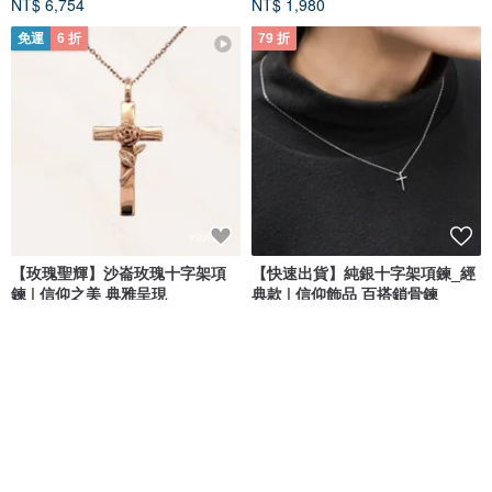
NT$ 6,754
NT$ 1,980
免運
6 折
79 折
【玫瑰聖輝】沙崙玫瑰十字架項
【快速出貨】純銀十字架項鍊_經
鍊 | 信仰之美 典雅呈現
典款 | 信仰飾品 百搭鎖骨鍊
Montresor Infini
Isha Jewelry 純銀輕珠寶
NT$ 1,134
NT$ 1,890
NT$ 888
NT$ 1,120
免運
免運