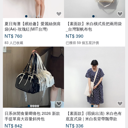
夏日海灘【繽紛趣】愛麗絲側肩
【素面款】米白橫式長把兩用袋
袋(A4)-玫瑰紅(MIT台灣)
_台灣製帆布包
NT$ 760
NT$ 390
83 人已收藏
已獲得 59 個五星評價
日系休閒食量唧痛包 2026 新款
【素面款】(瑕疵出清) 米白色有
手提單肩大容量斜挎包
底直式袋 | 米白長背帶飄帶款
NT$ 842
NT$ 336