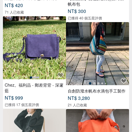
包
帆布包
NT$ 420
NT$ 300
71 人已收藏
已獲得 40 個五星評價
Chez。福利品 - 郵差背背 - 深邃
藍
自創防潑水帆布水滴包手工製作
NT$ 999
NT$ 3,280
已獲得 17 個五星評價
21 人已收藏