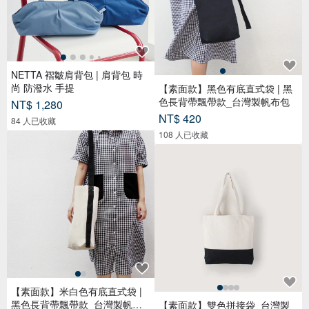
NETTA 褶皺肩背包 | 肩背包 時
尚 防潑水 手提
【素面款】黑色有底直式袋 | 黑
色長背帶飄帶款_台灣製帆布包
NT$ 1,280
NT$ 420
84 人已收藏
108 人已收藏
【素面款】米白色有底直式袋 |
黑色長背帶飄帶款_台灣製帆布
【素面款】雙色拼接袋_台灣製