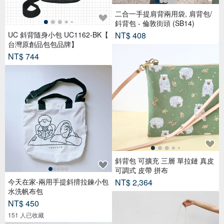
二合一手提肩背兩用袋, 肩背包/
鈄背包 - 倫敦街頭 (SB14)
NT$ 408
UC 斜背隨身小包 UC1162-BK【
台灣原創品包包品牌】
NT$ 744
斜背包 可擴充 三層 單拉鏈 真皮
可調式 皮帶 拼布
NT$ 2,364
今天在家-兩用手提斜揹拉鍊小包
水洗帆布包
NT$ 450
151 人已收藏