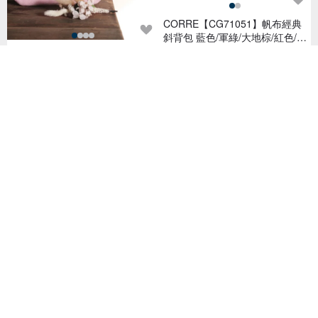
CORRE【CG71051】帆布經典
斜背包 藍色/軍綠/大地棕/紅色/淺
卡其
NT$ 1,680
Chez。福利品-改版方圓七裡 -
糖果粉
NT$ 688
【素面款】米色帆布橫式側背包
| 磁釦款_台灣製帆布包
NT$ 350
【素面款】直式帆布兩用袋 | 可
斜背/肩背_台灣製帆布包
70 人已收藏
NT$ 290
已獲得 22 個五星評價