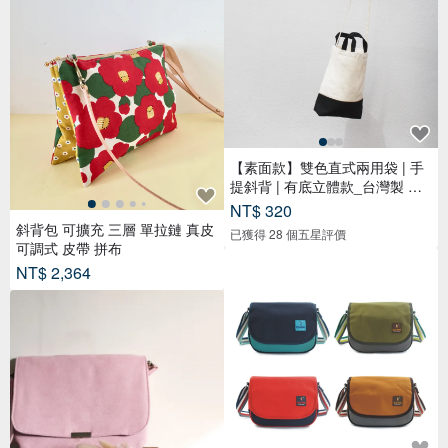
【素面款】雙色直式兩用袋 | 手
提斜背 | 有底立體款_台灣製 帆
布
NT$ 320
斜背包 可擴充 三層 單拉鏈 真皮
已獲得 28 個五星評價
可調式 皮帶 拼布
NT$ 2,364