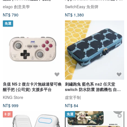
鋼金屬磁吸錶帶
elago 創意美學
SwitchEasy 魚骨牌
NT$ 790
NT$ 1,380
免運
良值 NS 2 復古卡片無線連發可喚
刺繡跑兔 藍色系 ns2 任天堂
醒手把 (公司貨) 支援多平台
switch 防水防震 游戲機包 自選
布料
KING Store
虛室手制
NT$ 999
NT$ 84
8 折
免運