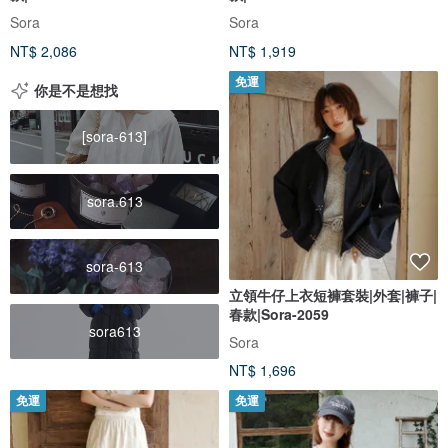
Sora
Sora
NT$ 2,086
NT$ 1,919
免運
你是不是想找
[sora-613]
sora.613
sora-613
立領牛仔上衣短褲套裝|外套|褲子|
春款|Sora-2059
sora613
Sora
NT$ 1,696
免運
免運