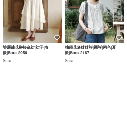
雙層繡花拼接傘裙|裙子|春
抽繩花邊娃娃衫|襯衫|兩色|夏
款|Sora-2050
款|Sora-2167
Sora
Sora
NT$ 2,252
NT$ 1,863
免運
免運