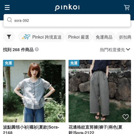
sora-392
Pinkoi 跨境直送
Pinkoi 嚴選
免運商品
折扣商
熱門程度優先
找到 268 件商品
免運
免運
波點圓領小衫|襯衫|夏款|Sora-
花邊格紋直筒褲|褲子|兩色|夏
2168
款|Sora-2122