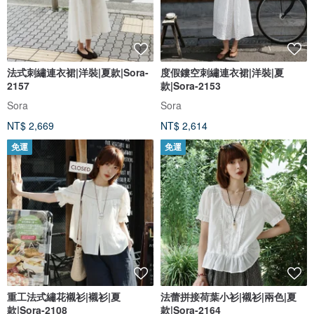
法式刺繡連衣裙|洋裝|夏款|Sora-
度假鏤空刺繡連衣裙|洋裝|夏
2157
款|Sora-2153
Sora
Sora
NT$ 2,669
NT$ 2,614
免運
免運
重工法式繡花襯衫|襯衫|夏
法蕾拼接荷葉小衫|襯衫|兩色|夏
款|Sora-2108
款|Sora-2164