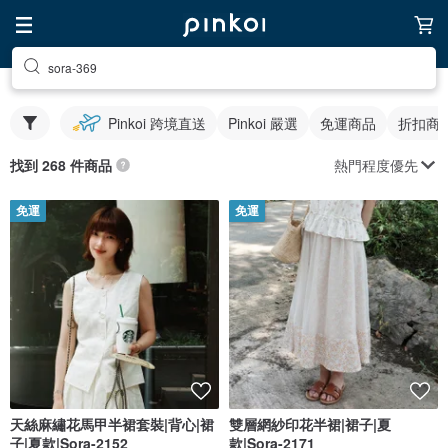
sora-369
Pinkoi 跨境直送
Pinkoi 嚴選
免運商品
折扣商
熱門程度優先
找到 268 件商品
免運
免運
天絲麻繡花馬甲半裙套裝|背心|裙
雙層網紗印花半裙|裙子|夏
子|夏款|Sora-2152
款|Sora-2171