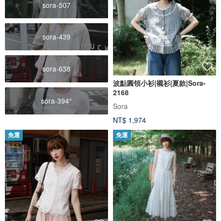
sora-507
sora-439
sora-638
波點圓領小衫|襯衫|夏款|Sora-
2168
sora-394°
Sora
NT$ 1,974
免運
免運