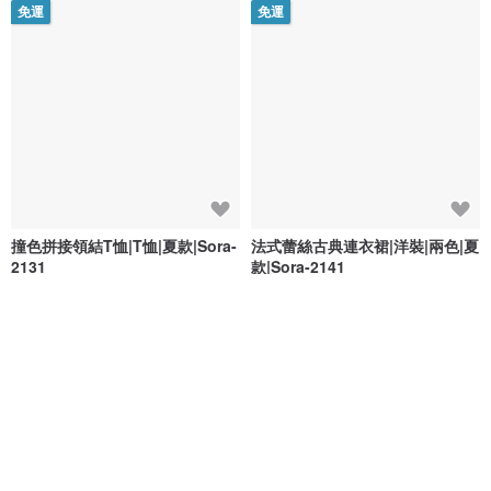
免運
免運
撞色拼接領結T恤|T恤|夏款|Sora-
法式蕾絲古典連衣裙|洋裝|兩色|夏
2131
款|Sora-2141
Sora
Sora
NT$ 1,113
NT$ 2,892
綠色友善
免運
免運