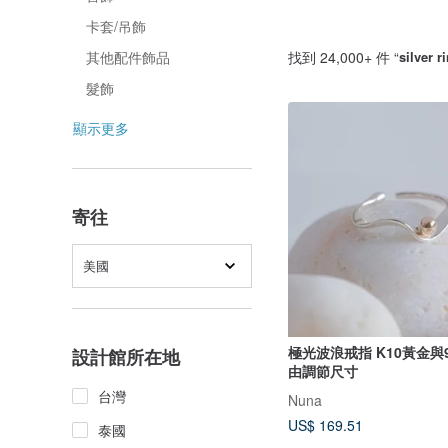
卡套/吊飾
找到 24,000+ 件 “
silver r
其他配件飾品
髮飾
顯示更多
寄往
美國
極光波浪戒指 K10黃金與9
設計館所在地
由調節尺寸
台灣
Nuna
US$ 169.51
泰國