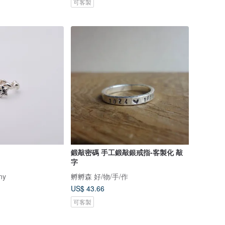
可客製
鍛敲密碼 手工鍛敲銀戒指-客製化 敲
字
ny
孵孵森 好/物/手/作
US$ 43.66
可客製