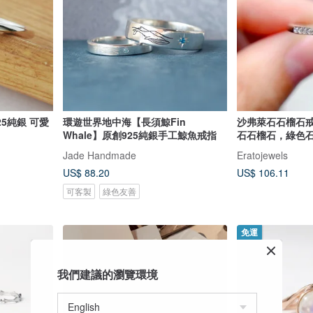
25純銀 可愛
環遊世界地中海【長須鯨Fin
沙弗萊石石榴石
Whale】原創925純銀手工鯨魚戒指
石石榴石，綠色石榴
Her
Jade Handmade
Eratojewels
US$ 88.20
US$ 106.11
可客製
綠色友善
免運
我們建議的瀏覽環境