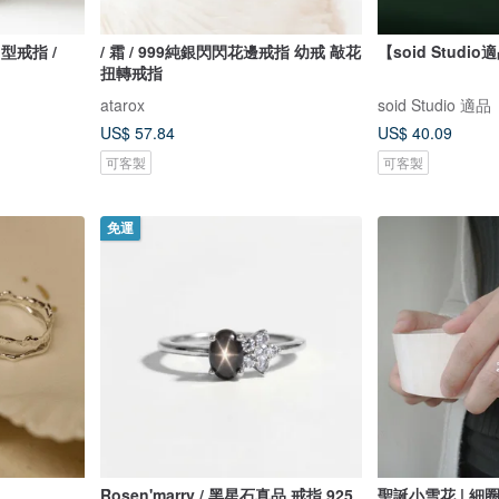
V 型戒指 /
/ 霜 / 999純銀閃閃花邊戒指 幼戒 敲花
【soid Studi
扭轉戒指
atarox
soid Studio 適品
US$ 57.84
US$ 40.09
可客製
可客製
免運
Rosen'marry / 黑星石真品 戒指 925
聖誕小雪花 | 細圈