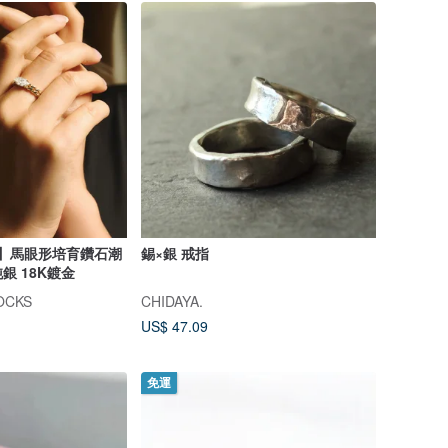
k系列】馬眼形培育鑽石潮
錫×銀 戒指
銀 18K鍍金
OCKS
CHIDAYA.
US$ 47.09
免運