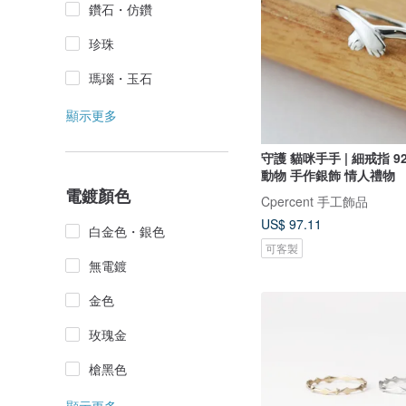
鑽石・仿鑽
珍珠
瑪瑙・玉石
顯示更多
守護 貓咪手手 | 細戒指 9
動物 手作銀飾 情人禮物
電鍍顏色
Cpercent 手工飾品
US$ 97.11
白金色・銀色
可客製
無電鍍
金色
玫瑰金
槍黑色