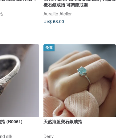
欖石銀戒指 可調節戒圍
品
Auralite Atelier
US$ 68.00
免運
(R0061)
天然海藍寶石銀戒指
nd silk
Denv