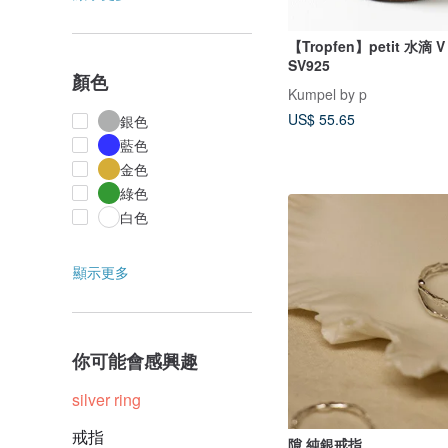
【Tropfen】petit 水滴 
SV925
顏色
Kumpel by p
US$ 55.65
銀色
藍色
金色
綠色
白色
顯示更多
你可能會感興趣
silver ring
戒指
隙 純銀戒指