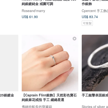
純銀鍍銠金 戒圍可調
作銀飾
Roseand'marry
Cpercent 手工飾
US$ 61.90
US$ 83.74
可客製
925銀鍍金
【Captain Flint銀飾】天然彩色寶石
手工鎚擊表面銀戒指 
純銀麻花戒指 手工 繾綣星選
弗林特船長的寶藏箱
Stories of silver a