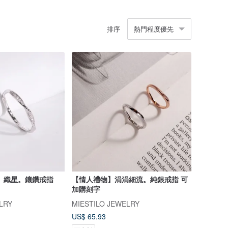
排序
熱門程度優先
】織星。鑲鑽戒指
【情人禮物】涓涓細流。純銀戒指 可
加購刻字
LRY
MIESTILO JEWELRY
US$ 65.93