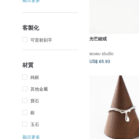
顯示更多
客製化
光芒細戒
可雷射刻字
wuwu studio
US$ 65.93
材質
純銀
其他金屬
寶石
銀
玉石
顯示更多