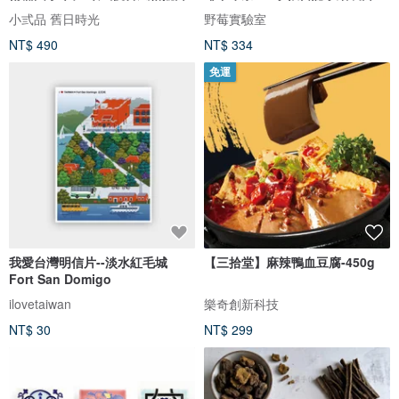
材
小弎品 舊日時光
野莓實驗室
NT$ 490
NT$ 334
免運
我愛台灣明信片--淡水紅毛城
【三拾堂】麻辣鴨血豆腐-450g
Fort San Domigo
ilovetaiwan
樂奇創新科技
NT$ 30
NT$ 299