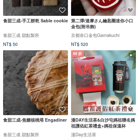
食甜三成-手工餅乾 Sable cookie
第二彈/達摩さん鑰匙圈迷你小口
金包(附吊飾)
食甜三成 甜點製所
京都奈口金包Gamakuchi
NT$ 50
NT$ 520
88 折
食甜三成-焦糖核桃塔 Engadiner
漫DAY生活茶&白沙屯媽祖聯名媽
祖護佑紅茶禮盒+媽祖保溫杯
食甜三成 甜點製所
漫Day生活茶