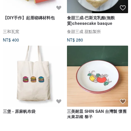
【DIY手作】起厝砌磚材料包
食甜三成-巴斯克乳酪(無麩
質)cheesecake basque
三和瓦窯
食甜三成 甜點製所
NT$ 400
NT$ 280
三堡 - 原麻帆布袋
三美耐皿 SHIN SAN 台灣製 懷舊
水果花樣 盤子
ViewFinder - 中性聯名服飾 & 圖像授權周邊
北極二手挖寶選物