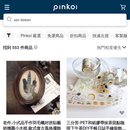
san taiwan
Pinkoi 嚴選
免運商品
折扣商品
快速出貨
客製服
熱門程度優先
找到 553 件商品
老件.小弎品手作羽毛蠟封拼貼藝
三分苦-PET和紙膠帶抹茶甜點咖
術橢圓小木框.歐式復古風格擺飾
啡下午茶DIY手帳日誌手繪裝飾素