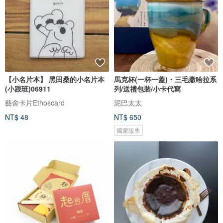
【小名片本】 黑田桑的小名片本
馬克杯(一杯一蓋)・三毛撒哈拉系
(小跟班)06911
列/送禮包裝/小卡代寫
藝舍卡片Ethoscard
泥巴太太
NT$ 48
NT$ 650
獨家販售