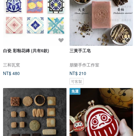
白瓷 彩釉花磚 (共有6款)
三黃手工皂
三和瓦窯
朋樂手作工作室
NT$ 480
NT$ 210
可客製
免運