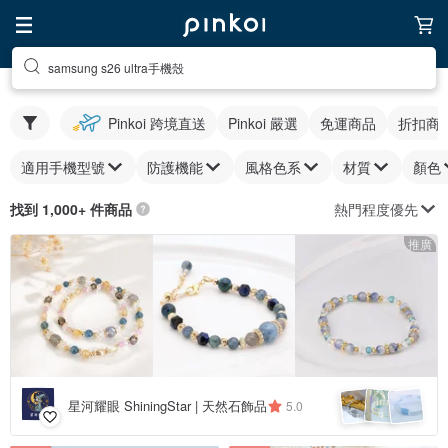
samsung s26 ultra手機殼
Pinkoi 跨境直送
Pinkoi 嚴選
免運商品
折扣商
適用手機型號
防護機能
風格色系
材質
顏色
熱門程度優先
找到 1,000+ 件商品
推廣
星河耀眼 ShiningStar | 天然石飾品
5.0