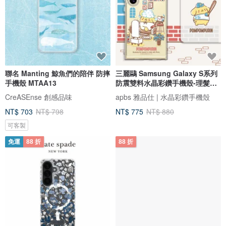
聯名 Manting 鯨魚們的陪伴 防摔
三麗鷗 Samsung Galaxy S系列
手機殼 MTAA13
防震雙料水晶彩鑽手機殼-理髮布
丁狗
CreASEnse 創感品味
apbs 雅品仕 | 水晶彩鑽手機殼
NT$ 703
NT$ 798
NT$ 775
NT$ 880
可客製
免運
88 折
88 折