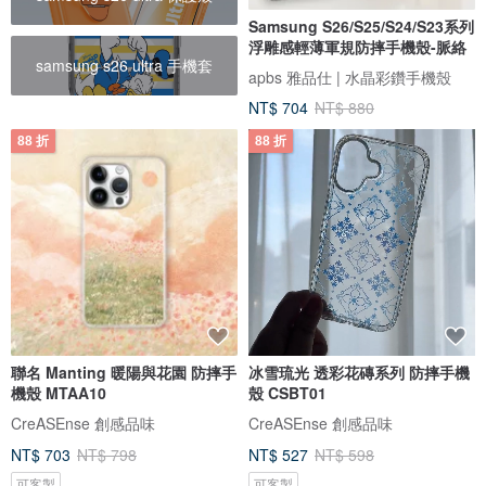
Samsung S26/S25/S24/S23系列
浮雕感輕薄軍規防摔手機殼-脈絡
samsung s26 ultra 手機套
apbs 雅品仕 | 水晶彩鑽手機殼
NT$ 704
NT$ 880
88 折
88 折
聯名 Manting 暖陽與花園 防摔手
冰雪琉光 透彩花磚系列 防摔手機
機殼 MTAA10
殼 CSBT01
CreASEnse 創感品味
CreASEnse 創感品味
NT$ 703
NT$ 798
NT$ 527
NT$ 598
可客製
可客製