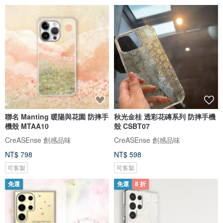
聯名 Manting 暖陽與花園 防摔手
秋光金桂 透彩花磚系列 防摔手機
機殼 MTAA10
殼 CSBT07
CreASEnse 創感品味
CreASEnse 創感品味
NT$ 798
NT$ 598
可客製
可客製
免運
免運
8 折