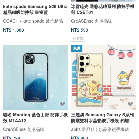
kate spade Samsung S26 Ultra
冰雪琉光 透彩花磚系列 防摔手機
精品磁吸防摔殼 皇室藍
殼 CSBT01
COACH • kate spade 數位精品
CreASEnse 創感品味
NT$ 1,880
NT$ 598
可客製
免運
聯名 Manting 藍色山脈 防摔手機
三麗鷗 Samsung Galaxy S系列
殼 MTAA12
防震雙料水晶彩鑽手機殼-釣蝦布
丁狗
CreASEnse 創感品味
apbs 雅品仕 | 水晶彩鑽手機殼
NT$ 798
NT$ 880