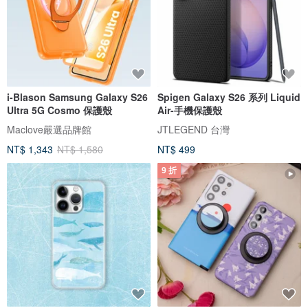
i-Blason Samsung Galaxy S26
Spigen Galaxy S26 系列 Liquid
Ultra 5G Cosmo 保護殼
Air-手機保護殼
Maclove嚴選品牌館
JTLEGEND 台灣
NT$ 1,343
NT$ 1,580
NT$ 499
9 折