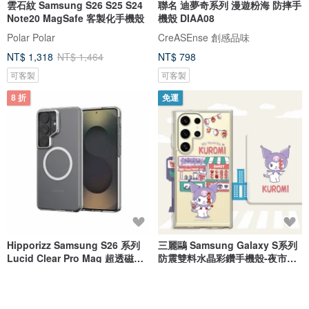
雲石紋 Samsung S26 S25 S24
聯名 迪夢奇系列 漫遊粉海 防摔手
Note20 MagSafe 客製化手機殼
機殼 DIAA08
Polar Polar
CreASEnse 創感品味
NT$ 1,318
NT$ 1,464
NT$ 798
可客製
可客製
8 折
免運
Hipporizz Samsung S26 系列
三麗鷗 Samsung Galaxy S系列
Lucid Clear Pro Mag 超透磁吸
防震雙料水晶彩鑽手機殼-夜市酷
支架
洛米
Maclove嚴選品牌館
apbs 雅品仕 | 水晶彩鑽手機殼
NT$ 872
NT$ 1,090
NT$ 880