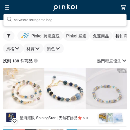
salvatore ferragamo bag
Pinkoi 跨境直送
Pinkoi 嚴選
免運商品
折扣商
風格
材質
顏色
熱門程度優先
找到 138 件商品
推廣
星河耀眼 ShiningStar | 天然石飾品
5.0