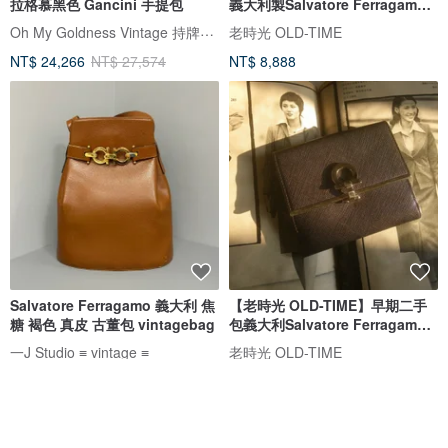
拉格慕黑色 Gancini 手提包
義大利製Salvatore Ferragamo
肩背包
Oh My Goldness Vintage 持牌鑑定師的中古選物店
老時光 OLD-TIME
NT$ 24,266
NT$ 27,574
NT$ 8,888
Salvatore Ferragamo 義大利 焦
【老時光 OLD-TIME】早期二手
糖 褐色 真皮 古董包 vintagebag
包義大利Salvatore Ferragamo
短皮夾
一J Studio ≡ vintage ≡
老時光 OLD-TIME
NT$ 7,600
NT$ 6,988
免運