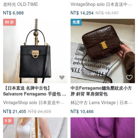
單肩包 vintage ccacbp
VintageShop solo 日本直送中古包專賣店
老時光 OLD-TIME
NT$ 6,988
NT$ 14,254
NT$ 16,197
88 折
免運
【日本直送 名牌中古包】
中古Ferragamo鱷魚壓紋皮小方
Salvatore Ferragamo 手提包 黑
胖 斜背 單肩側背包
色 Gancini 皮革 壓紋 2way
VintageShop solo 日本直送中古包專賣店
林記中古 Lams Vintage | 日本中古選品
vintage zaxbv3
NT$ 21,405
NT$ 24,323
NT$ 10,466
9 折