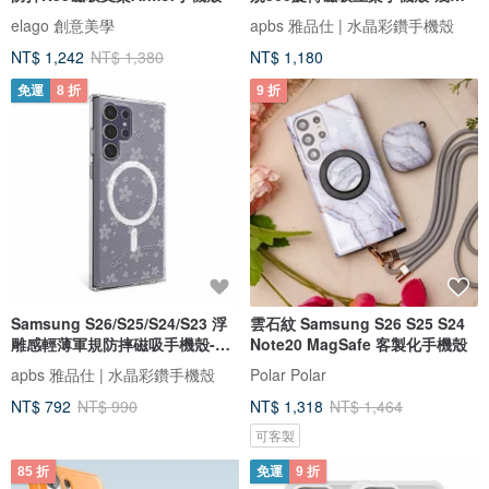
花語
elago 創意美學
apbs 雅品仕 | 水晶彩鑽手機殼
NT$ 1,242
NT$ 1,380
NT$ 1,180
免運
8 折
9 折
Samsung S26/S25/S24/S23 浮
雲石紋 Samsung S26 S25 S24
雕感輕薄軍規防摔磁吸手機殼-
Note20 MagSafe 客製化手機殼
Sakura
apbs 雅品仕 | 水晶彩鑽手機殼
Polar Polar
NT$ 792
NT$ 990
NT$ 1,318
NT$ 1,464
可客製
85 折
免運
9 折