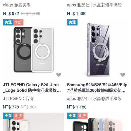
恰狗
elago 創意美學
apbs 雅品仕 | 水晶彩鑽手機殼
NT$ 972
NT$ 1,080
NT$ 1,380
免運
9 折
免運
JTLEGEND Galaxy S26 Ultra
SamsungS26/S25/S24/A56/Flip
_Edge Solid 防摔抗汙磁吸旋轉
7浮雕感軍規360旋轉磁吸立架殼-
支架殼
映雪
JTLEGEND 台灣
apbs 雅品仕 | 水晶彩鑽手機殼
NT$ 778
NT$ 864
NT$ 1,180
免運
8 折
免運
9 折