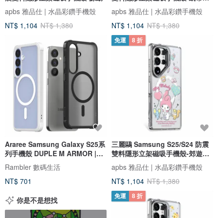
未眠
apbs 雅品仕 | 水晶彩鑽手機殼
apbs 雅品仕 | 水晶彩鑽手機殼
NT$ 1,104
NT$ 1,380
NT$ 1,104
NT$ 1,380
免運
8 折
Araree Samsung Galaxy S25系
三麗鷗 Samsung S25/S24 防震
列手機殼 DUPLE M ARMOR |黑
雙料隱形立架磁吸手機殼-郊遊美
色/白色
樂蒂
Rambler 數碼生活
apbs 雅品仕 | 水晶彩鑽手機殼
NT$ 701
NT$ 1,104
NT$ 1,380
免運
8 折
你是不是想找