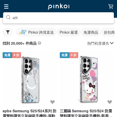
s25
Pinkoi 跨境直送
Pinkoi 嚴選
免運商品
折扣商
熱門程度優先
找到 20,000+ 件商品
免運
8 折
免運
8 折
apbs Samsung S25/S24系列 防
三麗鷗 Samsung S25/S24 防震
震雙料隱形立架磁吸手機殼-源動
雙料隱形立架磁吸手機殼-凱蒂夜