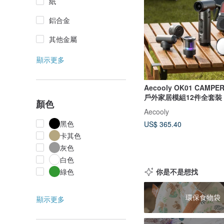
紙
鋁合金
其他金屬
顯示更多
Aecooly OK01 CAMP
戶外家居模組12件全套裝
顏色
Aecooly
黑色
US$ 365.40
卡其色
灰色
白色
你是不是想找
綠色
環保食物袋
顯示更多