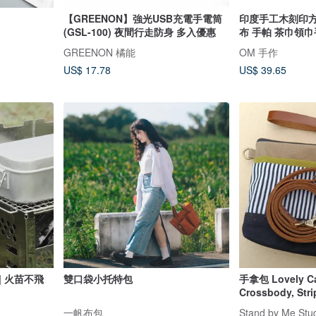
【GREENON】強光USB充電手電筒
印度手工木刻印方
(GSL-100) 夜間行走防身 多入優惠
布 手帕 茶巾領巾
GREENON 橘能
OM 手作
US$ 17.78
US$ 39.65
| 火苗不飛
雙口袋小托特包
手拿包 Lovely Ca
Crossbody, St
/收納袋
一帆布包
Stand by Me Stu