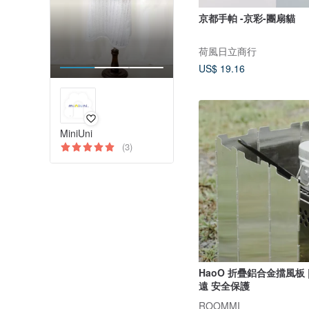
京都手帕 -京彩-團扇貓
荷風日立商行
US$ 19.16
MiniUni
(3)
HaoO 折疊鋁合金擋風板 
遠 安全保護
ROOMMI