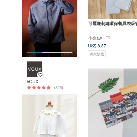
可麗鹿刺繡環保餐具袋吸
小draw一下
US$ 8.87
獨家販售
VOUX
(825)