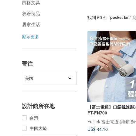
風格文具
衣著良品
找到 60 件 “
pocket fan
” 
居家生活
顯示更多
寄往
美國
設計館所在地
【富士電通】口袋飆速製
FT-FN700
台灣
Fujitek 富士電通 (經銷 
中國大陸
US$ 44.10