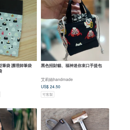
型筆袋 護理師筆袋
黑色招財貓、福神迷你束口手提包
袋
艾莉絲handmade
US$ 24.50
可客製