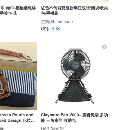
巾 頭巾 植物染純棉
紅色不倒翁雙層新年紅包袋/錢袋/收納
手拭巾-花
包/手機袋
艾莉絲handmade
US$ 15.59
nvas Pouch and
Claymore Fan V600+ 露營風扇 多功
riped Design 化妝包
能 三角桌面 收納包
dio
HARDMADE