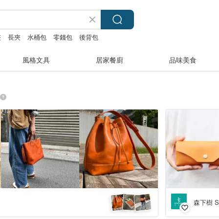
夾
長夾
水桶包
零錢包
後背包
風格文具
居家餐廚
品味美食
森下樹 S