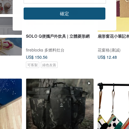
y
確定
SOLO Q便攜戶外炊具 | 立體菱形網
扇形窗花小筆記本 
fireblocks 多燃料灶台
花窗格(康誠)
US$ 150.56
US$ 12.48
可客製
綠色友善