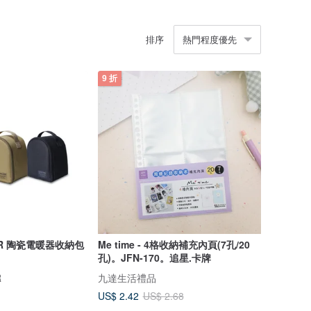
排序
熱門程度優先
9 折
OR 陶瓷電暖器收納包
Me time - 4格收納補充內頁(7孔/20
孔)。JFN-170。追星.卡牌
R
九達生活禮品
US$ 2.42
US$ 2.68