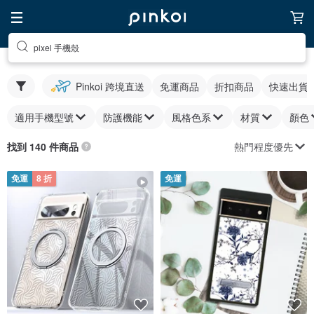
pixel 手機殼
Pinkoi 跨境直送
免運商品
折扣商品
快速出貨
適用手機型號
防護機能
風格色系
材質
顏色
熱門程度優先
找到 140 件商品
免運
8 折
免運