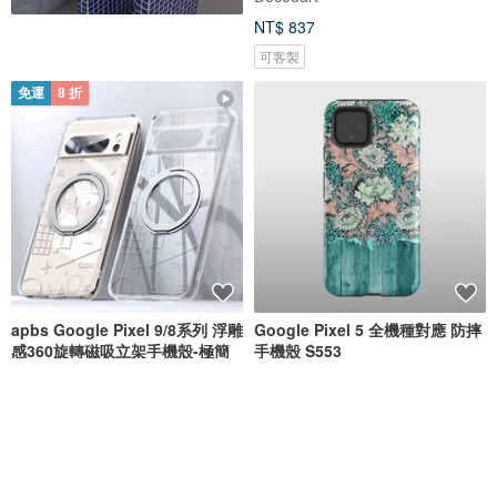
NT$ 837
可客製
免運
8 折
apbs Google Pixel 9/8系列 浮雕
Google Pixel 5 全機種對應 防摔
感360旋轉磁吸立架手機殼-極簡
手機殼 S553
apbs 雅品仕 | 水晶彩鑽手機殼
Decouart
NT$ 864
NT$ 1,080
NT$ 837
可客製
免運
免運