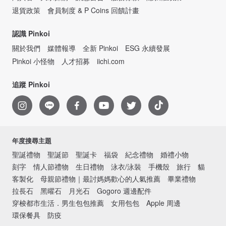
退貨政策
會員制度 & P Coins 回饋計畫
認識 Pinkoi
關於我們
媒體報導
全新 Pinkoi
ESG 永續發展
Pinkoi 小怪物
人才招募
iichi.com
追蹤 Pinkoi
年度搜尋主題
聖誕禮物
聖誕節
聖誕卡
福袋
紀念禮物
婚禮小物
刻字
情人節禮物
生日禮物
泳衣/泳裝
手機殼
旅行
貓
客製化
母親節禮物｜最討媽媽歡心的人氣推薦
畢業禮物
拉長石
黑曜石
月光石
Gogoro 週邊配件
穿梭都市生活．男生包包推薦
女用包包
Apple 周邊
環保餐具
防疫