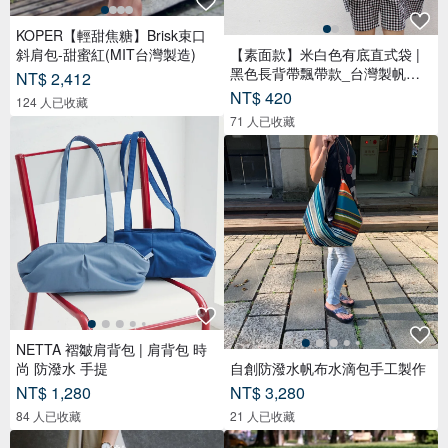
KOPER【輕甜焦糖】Brisk束口
斜肩包-甜蜜紅(MIT台灣製造)
【素面款】米白色有底直式袋 |
黑色長背帶飄帶款_台灣製帆布
NT$ 2,412
包
NT$ 420
124 人已收藏
71 人已收藏
NETTA 褶皺肩背包 | 肩背包 時
尚 防潑水 手提
自創防潑水帆布水滴包手工製作
NT$ 1,280
NT$ 3,280
84 人已收藏
21 人已收藏