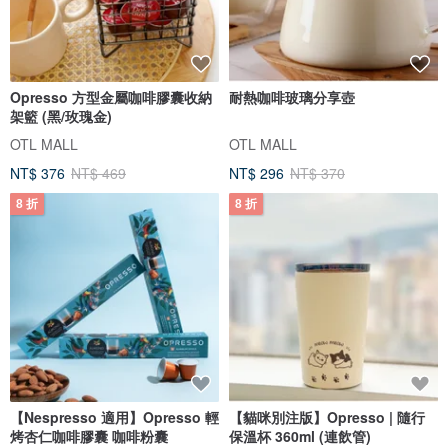
Opresso 方型金屬咖啡膠囊收納
耐熱咖啡玻璃分享壺
架籃 (黑/玫瑰金)
OTL MALL
OTL MALL
NT$ 376
NT$ 469
NT$ 296
NT$ 370
8 折
8 折
【Nespresso 適用】Opresso 輕
【貓咪別注版】Opresso | 隨行
烤杏仁咖啡膠囊 咖啡粉囊
保溫杯 360ml (連飲管)