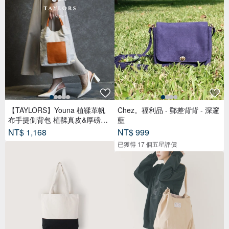
【TAYLORS】Youna 植鞣革帆
Chez。福利品 - 郵差背背 - 深邃
布手提側背包 植鞣真皮&厚磅帆
藍
布
NT$ 1,168
NT$ 999
已獲得 17 個五星評價