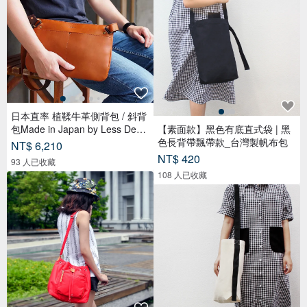
日本直率 植鞣牛革側背包 / 斜背
包Made in Japan by Less Desig
【素面款】黑色有底直式袋 | 黑
n
色長背帶飄帶款_台灣製帆布包
NT$ 6,210
NT$ 420
93 人已收藏
108 人已收藏