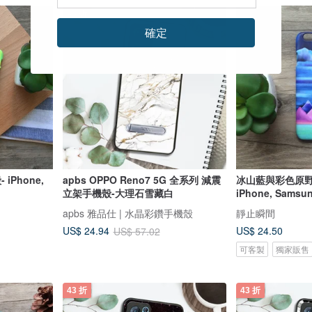
43 折
確定
e,
apbs OPPO Reno7 5G 全系列 減震
冰山藍與彩色原野
立架手機殼-大理石雪藏白
iPhone, Samsu
apbs 雅品仕 | 水晶彩鑽手機殼
靜止瞬間
US$ 24.50
US$ 24.94
US$ 57.02
可客製
獨家販售
43 折
43 折