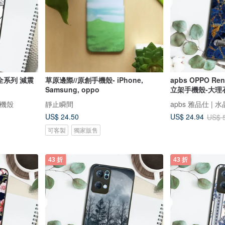
G 全系列 減震
草原邊際//原創手機殼- iPhone,
apbs OPPO Re
Samsung, oppo
立架手機殼-大理
手機殼
靜止瞬間
apbs 雅品仕 |
US$ 24.50
US$ 24.94
US$ 
可客製
獨家販售
43 折
43 折