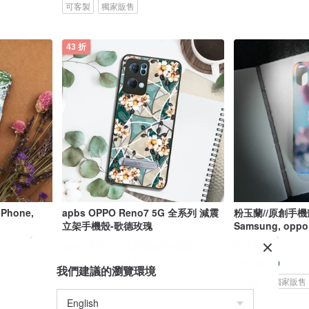
可客製
獨家販售
43 折
apbs OPPO Reno7 5G 全系列 減震
粉玉蘭//原創手機殼- iPho
立架手機殼-歌德玫瑰
Samsung, oppo
apbs 雅品仕 | 水晶彩鑽手機殼
靜止瞬間
US$ 24.50
US$ 24.94
US$ 57.02
我們建議的瀏覽環境
可客製
獨家販售