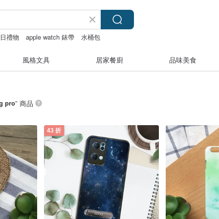
生日禮物
apple watch 錶帶
水桶包
風格文具
居家餐廚
品味美食
g pro
” 商品
43 折