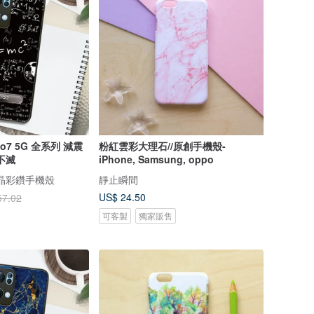
no7 5G 全系列 減震
粉紅雲彩大理石//原創手機殼-
不滅
iPhone, Samsung, oppo
 水晶彩鑽手機殼
靜止瞬間
US$ 24.50
57.02
可客製
獨家販售