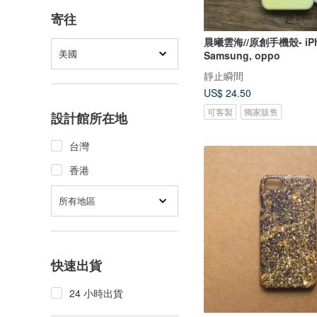
寄往
晨曦雲海//原創手機殼- iPhone,
美國
Samsung, oppo
靜止瞬間
US$ 24.50
可客製
獨家販售
設計館所在地
台灣
香港
所有地區
快速出貨
24 小時出貨