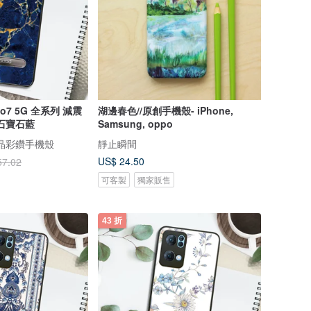
no7 5G 全系列 減震
湖邊春色//原創手機殼- iPhone,
石寶石藍
Samsung, oppo
 水晶彩鑽手機殼
靜止瞬間
US$ 24.50
57.02
可客製
獨家販售
43 折